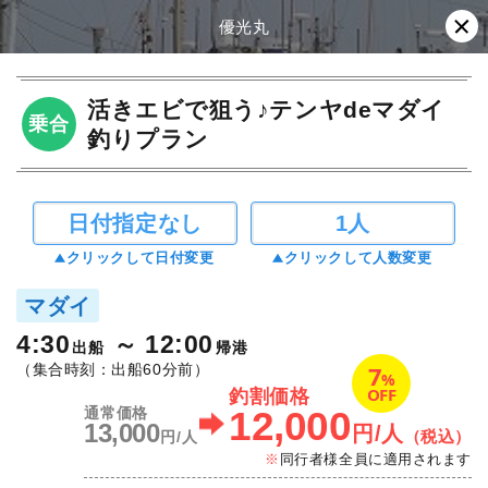
優光丸
活きエビで狙う♪テンヤdeマダイ
乗合
釣りプラン
日付指定なし
1人
クリックして日付変更
クリックして人数変更
マダイ
4:30
12:00
出船
帰港
7
（集合時刻：出船60分前）
%
OFF
釣割価格
12,000
通常価格
13,000
円/人
（税込）
円/人
同行者様全員に適用されます