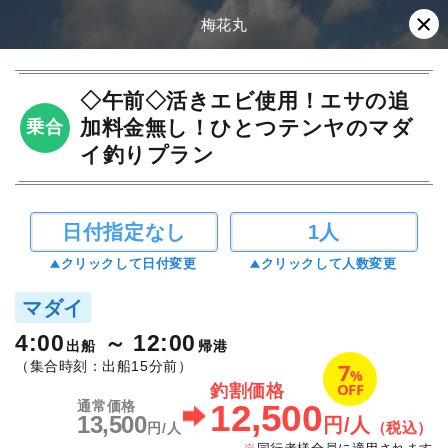
梅花丸
◇午前◇活きエビ使用！エサの追
加料金無し！ひとつテンヤのマダ
乗合
イ釣りプラン
日付指定なし
1人
クリックして日付変更
クリックして人数変更
マダイ
4:00
12:00
出船
帰港
7
（集合時刻：出船15分前）
%
OFF
釣割価格
12,500
通常価格
13,500
円/人
（税込）
円/人