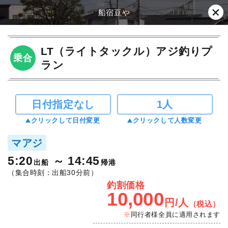
船宿豆や
LT（ライトタックル）アジ釣りプ
乗合
ラン
日付指定なし
1人
クリックして日付変更
クリックして人数変更
マアジ
5:20
14:45
出船
帰港
（集合時刻：出船30分前）
釣割価格
10,000
円/人
（税込）
同行者様全員に適用されます