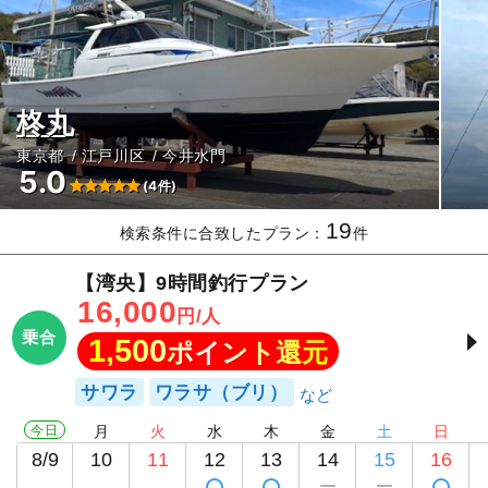
柊丸
東京都
江戸川区
今井水門
5.0
(4件)
19
検索条件に合致したプラン：
件
【湾央】9時間釣行プラン
16,000
円/人
乗合
1,500
ポイント還元
サワラ
ワラサ（ブリ）
今日
月
火
水
木
金
土
日
8/9
10
11
12
13
14
15
16