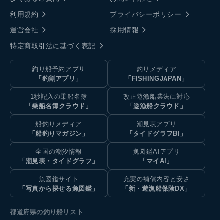
利用規約
プライバシーポリシー
運営会社
採用情報
特定商取引法に基づく表記
釣り船予約アプリ
釣りメディア
「釣割アプリ」
「FISHINGJAPAN」
1秒記入の乗船名簿
改正遊漁船業法に対応
「乗船名簿クラウド」
「遊漁船クラウド」
船釣りメディア
潮見表アプリ
「船釣りマガジン」
「タイドグラフBI」
全国の潮汐情報
魚図鑑AIアプリ
「潮見表・タイドグラフ」
「マイAI」
魚図鑑サイト
充実の補償内容と安さ
「写真から探せる魚図鑑」
「新・遊漁船保険DX」
都道府県の釣り船リスト