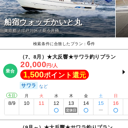
船宿ウォッチかいと丸
東京都
江戸川区
新今井橋
6
検索条件に合致したプラン：
件
（7、8月）★大反響★サワラ釣りプラン
20,000
円/人
乗合
1,500
ポイント還元
サワラ
今日
月
火
水
木
金
土
日
8/9
10
11
12
13
14
15
16
定休日
（9月～）★大反響★サワラ釣りプラン