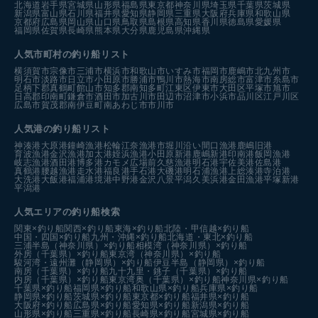
北海道
岩手県
宮城県
山形県
福島県
東京都
神奈川県
埼玉県
千葉県
茨城県
新潟県
富山県
石川県
福井県
愛知県
静岡県
三重県
大阪府
兵庫県
和歌山県
京都府
広島県
岡山県
山口県
鳥取県
島根県
高知県
香川県
徳島県
愛媛県
福岡県
佐賀県
長崎県
熊本県
大分県
鹿児島県
沖縄県
人気市町村の釣り船リスト
横須賀市
宗像市
三浦市
横浜市
和歌山市
いすみ市
福岡市
鹿嶋市
北九州市
明石市
淡路市
日立市
小田原市
勝浦市
鴨川市
熱海市
南房総市
富津市
糸島市
足柄下郡真鶴町
館山市
知多郡南知多町
江東区
伊東市
大田区
平塚市
旭市
日高郡印南町
鎌倉市
酒田市
加古川市
田辺市
沼津市
小浜市
品川区
江戸川区
広島市
賀茂郡南伊豆町
南あわじ市
市川市
人気港の釣り船リスト
神湊港
大原港
鐘崎漁港
松輪江奈漁港
市堀川沿い
間口漁港
鹿嶋旧港
育波漁港
金沢漁港
加太港
姪浜漁港
小田原新港
鹿嶋新港
印南港
飯岡漁港
岐志漁港
酒田港
博多港カモメ広場前
久慈漁港
明石港
宇佐美港
佐島港
真鶴港
腰越漁港
走水港
福良港
手石港
大磯港
明石浦漁港
上総湊港
寺泊港
大洗港
大飯港
福浦港
境港中野港
金沢八景平潟
久美浜港
金田漁港
平塚新港
平潟港
人気エリアの釣り船検索
関東×釣り船
関西×釣り船
東海×釣り船
北陸・甲信越×釣り船
中国・四国×釣り船
九州・沖縄×釣り船
北海道・東北×釣り船
三浦半島（神奈川県）×釣り船
相模湾（神奈川県）×釣り船
外房（千葉県）×釣り船
東京湾（神奈川県）×釣り船
駿河湾・遠州灘（静岡県）×釣り船
伊豆半島（静岡県）×釣り船
南房（千葉県）×釣り船
九十九里・銚子（千葉県）×釣り船
内房（千葉県）×釣り船
東京湾奥（千葉県）×釣り船
神奈川県×釣り船
千葉県×釣り船
福岡県×釣り船
和歌山県×釣り船
兵庫県×釣り船
静岡県×釣り船
茨城県×釣り船
東京都×釣り船
福井県×釣り船
大阪府×釣り船
広島県×釣り船
愛知県×釣り船
新潟県×釣り船
山形県×釣り船
三重県×釣り船
長崎県×釣り船
宮城県×釣り船