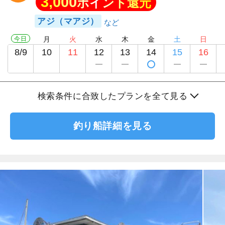
3,000
ポイント還元
アジ（マアジ）
今日
月
火
水
木
金
土
日
8/9
10
11
12
13
14
15
16
検索条件に合致したプランを全て見る
釣り船詳細を見る