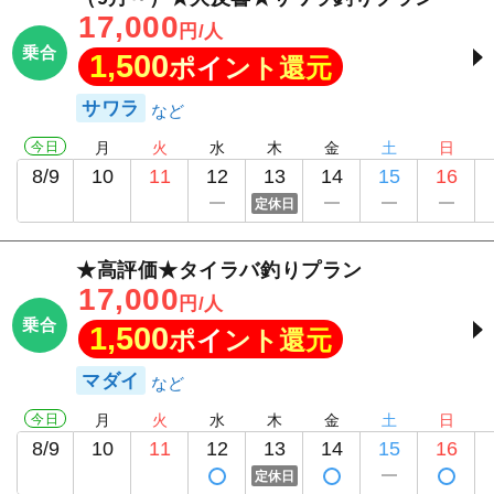
17,000
円/人
乗合
1,500
ポイント還元
サワラ
今日
月
火
水
木
金
土
日
8/9
10
11
12
13
14
15
16
定休日
★高評価★タイラバ釣りプラン
17,000
円/人
乗合
1,500
ポイント還元
マダイ
今日
月
火
水
木
金
土
日
8/9
10
11
12
13
14
15
16
定休日