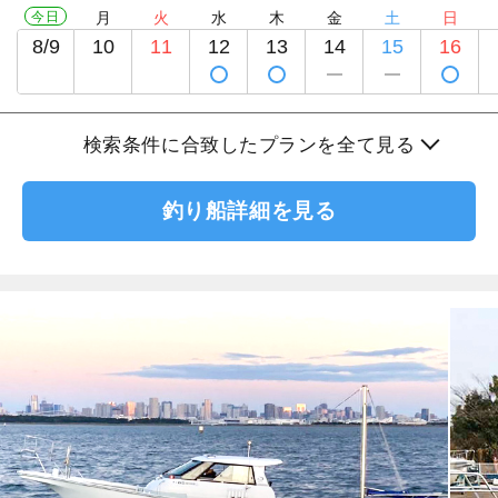
今日
月
火
水
木
金
土
日
8/9
10
11
12
13
14
15
16
検索条件に合致したプランを全て見る
釣り船詳細を見る