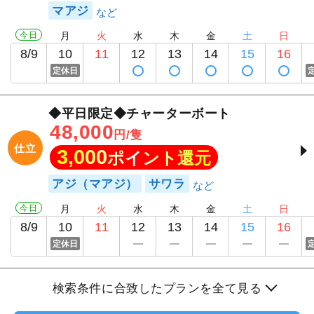
マアジ
今日
月
火
水
木
金
土
日
8/9
10
11
12
13
14
15
16
定休日
◆平日限定◆チャーターボート
48,000
円/隻
仕立
3,000
ポイント還元
アジ（マアジ）
サワラ
今日
月
火
水
木
金
土
日
8/9
10
11
12
13
14
15
16
定休日
検索条件に合致したプランを全て見る