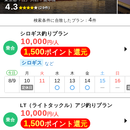
4.3
(29件)
4
検索条件に合致したプラン：
件
シロギス釣りプラン
10,000
円/人
乗合
1,500
ポイント還元
シロギス
今日
月
火
水
木
金
土
日
8/9
10
11
12
13
14
15
16
定休日
LT（ライトタックル）アジ釣りプラン
10,000
円/人
乗合
1,500
ポイント還元