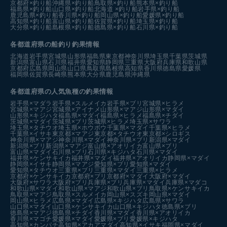
京都府×釣り船
沖縄県×釣り船
鳥取県×釣り船
熊本県×釣り船
福島県×釣り船
山口県×釣り船
北海道 ×釣り船
岩手県×釣り船
鹿児島県×釣り船
香川県×釣り船
岡山県×釣り船
愛媛県×釣り船
高知県×釣り船
富山県×釣り船
佐賀県×釣り船
埼玉県×釣り船
大分県×釣り船
島根県×釣り船
徳島県×釣り船
石川県×釣り船
各都道府県の船釣り釣果情報
北海道
岩手県
宮城県
山形県
福島県
東京都
神奈川県
埼玉県
千葉県
茨城県
新潟県
富山県
石川県
福井県
愛知県
静岡県
三重県
大阪府
兵庫県
和歌山県
京都府
広島県
岡山県
山口県
鳥取県
島根県
高知県
香川県
徳島県
愛媛県
福岡県
佐賀県
長崎県
熊本県
大分県
鹿児島県
沖縄県
各都道府県の人気魚種の釣果情報
岩手県×マダラ
岩手県×スルメイカ
岩手県×ブリ
宮城県×ヒラメ
宮城県×マアジ
宮城県×アイナメ
山形県×マアジ
山形県×マダイ
山形県×キジハタ
福島県×マダイ
福島県×ヒラメ
福島県×チダイ
茨城県×マダイ
茨城県×ブリ
茨城県×ヒラメ
埼玉県×サワラ
埼玉県×タチウオ
埼玉県×ホウボウ
千葉県×マダイ
千葉県×ヒラメ
千葉県×イサキ
東京都×マアジ
東京都×タチウオ
東京都×シロギス
神奈川県×マアジ
神奈川県×マダイ
神奈川県×ブリ
新潟県×マダイ
新潟県×ブリ
新潟県×マアジ
富山県×アオリイカ
富山県×ブリ
富山県×マダイ
石川県×ブリ
石川県×キジハタ
石川県×マダイ
福井県×ケンサキイカ
福井県×マダイ
福井県×アオリイカ
静岡県×マダイ
静岡県×イサキ
静岡県×マアジ
愛知県×ブリ
愛知県×マダイ
愛知県×タチウオ
三重県×ブリ
三重県×マダイ
三重県×ヒラメ
京都府×ケンサキイカ
京都府×ブリ
京都府×マダイ
大阪府×マダイ
大阪府×サワラ
大阪府×ブリ
兵庫県×ブリ
兵庫県×マダイ
兵庫県×マダコ
和歌山県×マダイ
和歌山県×マアジ
和歌山県×ブリ
鳥取県×ケンサキイカ
鳥取県×マアジ
鳥取県×スルメイカ
岡山県×スズキ
岡山県×マダイ
岡山県×ヒラメ
広島県×マダイ
広島県×キジハタ
広島県×サワラ
山口県×マダイ
山口県×ケンサキイカ
山口県×キジハタ
徳島県×ブリ
徳島県×マアジ
徳島県×チダイ
香川県×マダイ
香川県×アオリイカ
香川県×マゴチ
愛媛県×マダイ
愛媛県×ブリ
愛媛県×キジハタ
高知県×カンパチ
高知県×アカアマダイ
高知県×イサキ
福岡県×マダイ