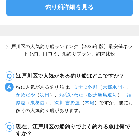
釣り船詳細を見る
江戸川区の人気釣り船ランキング【2026年版】最安値ネッ
ト予約、口コミ、船釣りプラン、釣果比較
江戸川区で人気がある釣り船はどこですか？
特に人気がある釣り船は、
ミナミ釣船
（
六郷水門
）、
かめだや
（
羽田
）、
船宿いわた
（
鮫洲勝島運河
）、
須
原屋
（
東葛西
）、
深川 吉野屋
（
木場
）ですが、他にも
多くの人気釣り船があります。
現在、江戸川区の船釣りでよく釣れる魚は何で
すか？