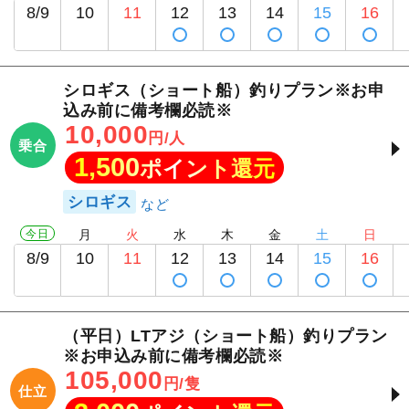
8/9
10
11
12
13
14
15
16
シロギス（ショート船）釣りプラン※お申
込み前に備考欄必読※
10,000
円/人
乗合
1,500
ポイント還元
シロギス
今日
月
火
水
木
金
土
日
8/9
10
11
12
13
14
15
16
（平日）LTアジ（ショート船）釣りプラン
※お申込み前に備考欄必読※
105,000
円/隻
仕立