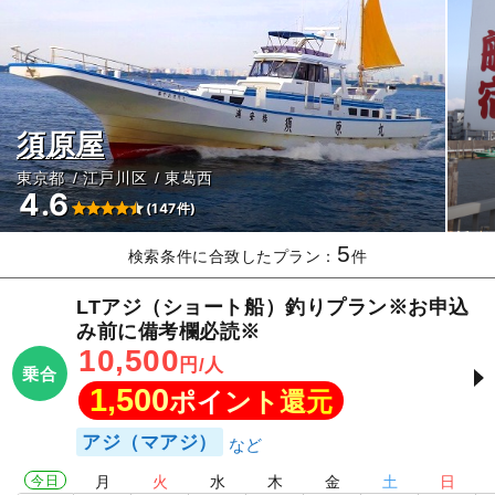
須原屋
東京都
江戸川区
東葛西
4.6
(147件)
5
検索条件に合致したプラン：
件
LTアジ（ショート船）釣りプラン※お申込
み前に備考欄必読※
10,500
円/人
乗合
1,500
ポイント還元
アジ（マアジ）
今日
月
火
水
木
金
土
日