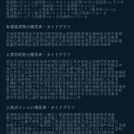
福岡県×ヤリイカ
福岡県×ケンサキイカ
佐賀県×マダイ
佐賀県×ヒラマサ
佐賀県×アカアマダイ
長崎県×マダイ
長崎県×キジハタ
長崎県×オオモンハタ
熊本県×マダイ
熊本県×ヒラメ
熊本県×メバル
鹿児島県×マダイ
鹿児島県×ケンサキイカ
鹿児島県×アオハタ
沖縄県×スジアラ
沖縄県×キハダ
沖縄県×バラハタ
各都道府県の潮見表
・タイドグラフ
北海道
青森県
岩手県
秋田県
宮城県
山形県
福島県
東京都
神奈川県
千葉県
茨城県
新潟県
富山県
石川県
福井県
愛知県
静岡県
三重県
大阪府
兵庫県
和歌山県
京都府
広島県
岡山県
山口県
鳥取県
島根県
高知県
香川県
徳島県
愛媛県
福岡県
佐賀県
長崎県
熊本県
大分県
宮崎県
鹿児島県
沖縄県
人気市町村の潮見表・タイドグラフ
明石市
浜松市
糸島市
長崎市
周防大島町
広島市
和歌山市
鳴門市
富津市
下関市
北九州市
木更津市
姫路市
淡路市
九十九里町
石巻市
平戸市
横浜市
神戸市
江戸川区
名古屋市
呉市
延岡市
志摩市
館山市
平塚市
小豆島町
四日市市
江田島市
常滑市
沼津市
松山市
福山市
横須賀市
唐津市
津市
長島町
佐世保市
茅ヶ崎市
浦安市
宮古島市
伊勢市
伊万里市
天草市
今治市
南知多町
勝浦市
南伊勢町
大洗町
浜田市
五島市
上天草市
芦北町
愛南町
いわき市
大磯町
千葉市
長門市
焼津市
亘理町
境港市
田原市
臼杵市
鈴鹿市
西尾市
恩納村
仙台市
銚子市
八戸市
芦屋町
光市
舞鶴市
行橋市
碧南市
高松市
西海市
葉山町
徳之島町
気仙沼市
市川市
桑名市
廿日市市
福岡市
赤穂市
屋久島町
苫小牧市
玉名市
糸魚川市
川崎市
尾鷲市
柳井市
宇土市
加古川市
宗像市
諫早市
西宮市
上越市
倉敷市
出水市
南あわじ市
人気ポイントの潮見表・タイドグラフ
若洲海浜公園
本牧海釣り施設
三番瀬
鹿島港
横浜
舞阪漁港
那珂湊港
豊浜漁港
宇野港
小名浜港
貝塚人工島
加太漁港
大津港
葛西海浜公園
アジュール舞子
野島公園
閖上港
福田港
須磨海岸
清水港
旧江戸川河口
新舞子マリンパーク
相馬港
三池港
東扇島西公園
三浦海岸
南芦屋浜
二見港
片貝漁港
平和島ボートレース場
野北漁港
相模川河口
大洗マリーナ
若松
大蔵海岸
玉島Ｅ地区
碧南海釣り広場
波崎新漁港
木曽川河口
呼子港