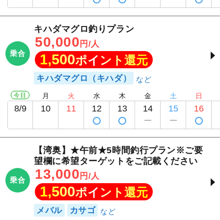
キハダマグロ釣りプラン
50,000
円/人
乗合
1,500
ポイント還元
キハダマグロ（キハダ）
今日
月
火
水
木
金
土
日
8/9
10
11
12
13
14
15
16
【湾奥】★午前★5時間釣行プラン※ご要
望欄に希望ターゲットをご記載ください
13,000
円/人
乗合
1,500
ポイント還元
メバル
カサゴ