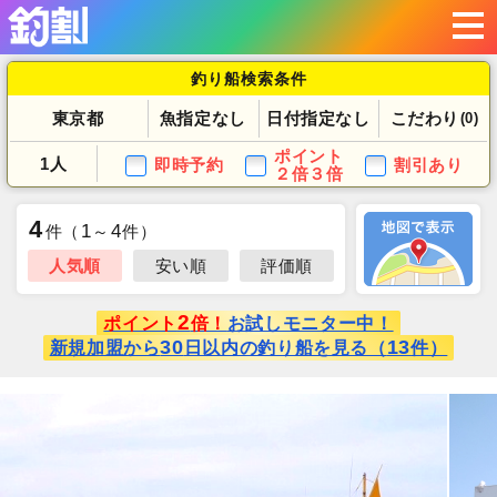
釣り船検索条件
東京都
魚指定なし
日付指定なし
こだわり
(0)
ポイント
1人
即時予約
割引あり
２倍３倍
4
1
4
件
（
～
件）
人気順
安い順
評価順
2
ポイント
倍！
お試しモニター中！
30
13
新規加盟から
日以内の釣り船を見る（
件）