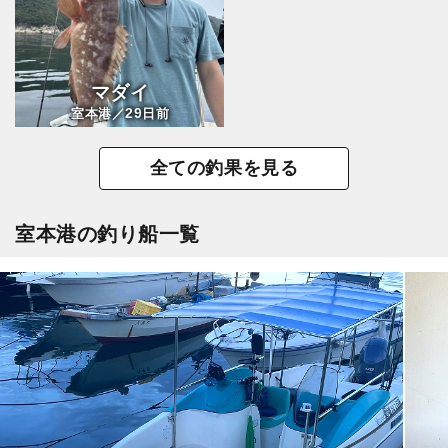
マダイ
29
室本港／
日前
全ての釣果を見る
室本港の釣り船一覧