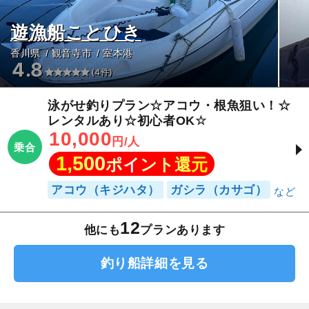
遊漁船ことひき
香川県
観音寺市
室本港
4.8
(4件)
泳がせ釣りプラン☆アコウ・根魚狙い！☆
レンタルあり☆初心者OK☆
10,000
円/人
乗合
1,500
ポイント還元
アコウ（キジハタ）
ガシラ（カサゴ）
12
他にも
プランあります
釣り船詳細を見る