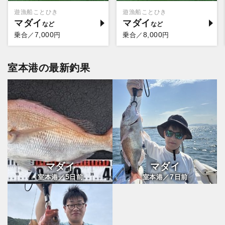
遊漁船ことひき
遊漁船ことひき
マダイ
マダイ
7,000
8,000
乗合／
円
乗合／
円
室本港の最新釣果
マダイ
マダイ
5
7
室本港／
日前
室本港／
日前