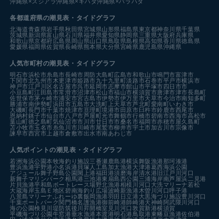
沖縄県×スジアラ
沖縄県×キハダ
沖縄県×バラハタ
各都道府県の潮見表
・タイドグラフ
北海道
青森県
岩手県
秋田県
宮城県
山形県
福島県
東京都
神奈川県
千葉県
茨城県
新潟県
富山県
石川県
福井県
愛知県
静岡県
三重県
大阪府
兵庫県
和歌山県
京都府
広島県
岡山県
山口県
鳥取県
島根県
高知県
香川県
徳島県
愛媛県
福岡県
佐賀県
長崎県
熊本県
大分県
宮崎県
鹿児島県
沖縄県
人気市町村の潮見表・タイドグラフ
明石市
浜松市
糸島市
長崎市
周防大島町
広島市
和歌山市
鳴門市
富津市
下関市
北九州市
木更津市
姫路市
九十九里町
淡路市
石巻市
平戸市
横浜市
神戸市
江戸川区
名古屋市
呉市
延岡市
志摩市
館山市
平塚市
四日市市
小豆島町
江田島市
常滑市
沼津市
松山市
福山市
横須賀市
唐津市
津市
長島町
佐世保市
茅ヶ崎市
浦安市
宮古島市
伊勢市
伊万里市
天草市
今治市
南知多町
勝浦市
南伊勢町
浜田市
五島市
大洗町
上天草市
芦北町
愛南町
いわき市
大磯町
長門市
千葉市
焼津市
亘理町
境港市
田原市
臼杵市
鈴鹿市
西尾市
恩納村
銚子市
仙台市
八戸市
芦屋町
光市
舞鶴市
行橋市
碧南市
西海市
高松市
葉山町
徳之島町
気仙沼市
市川市
廿日市市
桑名市
福岡市
赤穂市
屋久島町
苫小牧市
玉名市
糸魚川市
川崎市
尾鷲市
柳井市
宇土市
加古川市
宗像市
諫早市
西宮市
上越市
倉敷市
出水市
南あわじ市
人気ポイントの潮見表・タイドグラフ
若洲海浜公園
本牧海釣り施設
三番瀬
鹿島港
横浜
舞阪漁港
那珂湊港
豊浜漁港
宇野港
小名浜港
貝塚人工島
加太漁港
大津港
葛西海浜公園
アジュール舞子
野島公園
閖上港
福田港
須磨海岸
清水港
旧江戸川河口
新舞子マリンパーク
相馬港
三池港
東扇島西公園
三浦海岸
南芦屋浜
二見港
片貝漁港
平和島ボートレース場
野北漁港
相模川河口
大洗マリーナ
若松
大蔵海岸
玉島Ｅ地区
碧南海釣り広場
波崎新漁港
木曽川河口
呼子港
八景島マリーナ
ふれーゆ裏
飯岡漁港
羽田
日立港
大黒海づり施設
豊川河口
千葉ポートパーク
関門橋
名護漁港
御前崎港
師崎港
天神崎
阿武隈川河口
海の公園
検見川堤防
筑後川昇開橋
室見川河口
敦賀新港
横須賀
平磯海づり公園
牛窓港
垂水漁港
本渡港
明石港
鳥取港
東幡豆漁港
佐伯港