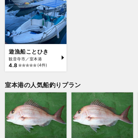
遊漁船ことひき
観音寺市／室本港
4.8
(4件)
室本港の人気船釣りプラン