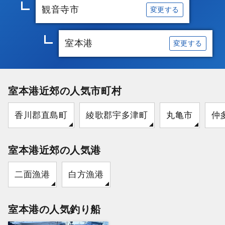
観音寺市
変更する
室本港
変更する
室本港近郊の人気市町村
香川郡直島町
綾歌郡宇多津町
丸亀市
仲
室本港近郊の人気港
二面漁港
白方漁港
室本港の人気釣り船