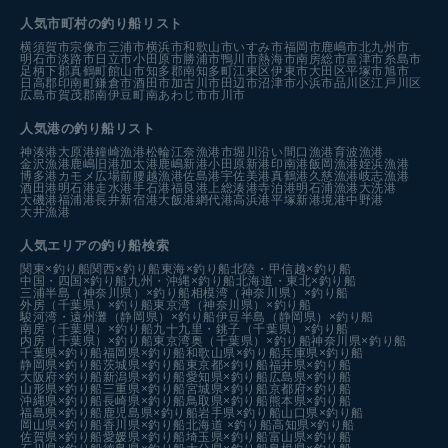
人気市町村の釣り船リスト
横須賀市
宗像市
三浦市
横浜市
和歌山市
いすみ市
福岡市
鹿嶋市
北九州市
明石市
淡路市
日立市
小田原市
勝浦市
鴨川市
熱海市
南房総市
富津市
糸島市
足柄下郡真鶴町
館山市
知多郡南知多町
江東区
伊東市
大田区
平塚市
旭市
日高郡印南町
鎌倉市
酒田市
加古川市
田辺市
沼津市
小浜市
品川区
江戸川区
広島市
賀茂郡南伊豆町
南あわじ市
市川市
人気港の釣り船リスト
神湊港
大原港
鐘崎漁港
松輪江奈漁港
市堀川沿い
間口漁港
育波漁港
金沢漁港
鹿嶋旧港
加太港
鹿嶋新港
小田原新港
印南港
飯岡漁港
姪浜漁港
博多港カモメ広場前
腰越漁港
佐島港
宇佐美港
真鶴港
久慈漁港
岐志漁港
酒田港
明石港
走水港
手石港
福良港
上総湊港
寺泊港
明石浦漁港
大洗港
大磯港
福浦港
長井新宿港
大飯港
網代港
高浜港
平塚新港
境港中野港
大井漁港
人気エリアの釣り船検索
関東×釣り船
関西×釣り船
東海×釣り船
北陸・甲信越×釣り船
中国・四国×釣り船
九州・沖縄×釣り船
北海道・東北×釣り船
三浦半島（神奈川県）×釣り船
相模湾（神奈川県）×釣り船
外房（千葉県）×釣り船
東京湾（神奈川県）×釣り船
駿河湾・遠州灘（静岡県）×釣り船
伊豆半島（静岡県）×釣り船
南房（千葉県）×釣り船
九十九里・銚子（千葉県）×釣り船
内房（千葉県）×釣り船
東京湾奥（千葉県）×釣り船
神奈川県×釣り船
千葉県×釣り船
福岡県×釣り船
和歌山県×釣り船
兵庫県×釣り船
静岡県×釣り船
茨城県×釣り船
東京都×釣り船
福井県×釣り船
大阪府×釣り船
新潟県×釣り船
愛知県×釣り船
広島県×釣り船
山形県×釣り船
三重県×釣り船
宮城県×釣り船
京都府×釣り船
沖縄県×釣り船
長崎県×釣り船
鳥取県×釣り船
熊本県×釣り船
福島県×釣り船
鹿児島県×釣り船
岩手県×釣り船
山口県×釣り船
岡山県×釣り船
香川県×釣り船
北海道 ×釣り船
高知県×釣り船
佐賀県×釣り船
愛媛県×釣り船
埼玉県×釣り船
富山県×釣り船