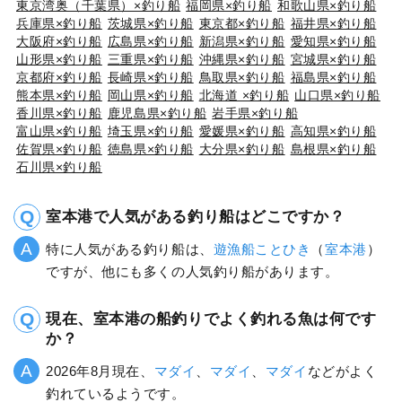
東京湾奥（千葉県）×釣り船
福岡県×釣り船
和歌山県×釣り船
兵庫県×釣り船
茨城県×釣り船
東京都×釣り船
福井県×釣り船
大阪府×釣り船
広島県×釣り船
新潟県×釣り船
愛知県×釣り船
山形県×釣り船
三重県×釣り船
沖縄県×釣り船
宮城県×釣り船
京都府×釣り船
長崎県×釣り船
鳥取県×釣り船
福島県×釣り船
熊本県×釣り船
岡山県×釣り船
北海道 ×釣り船
山口県×釣り船
香川県×釣り船
鹿児島県×釣り船
岩手県×釣り船
富山県×釣り船
埼玉県×釣り船
愛媛県×釣り船
高知県×釣り船
佐賀県×釣り船
徳島県×釣り船
大分県×釣り船
島根県×釣り船
石川県×釣り船
室本港で人気がある釣り船はどこですか？
特に人気がある釣り船は、
遊漁船ことひき
（
室本港
）
ですが、他にも多くの人気釣り船があります。
現在、室本港の船釣りでよく釣れる魚は何です
か？
2026年8月現在、
マダイ
、
マダイ
、
マダイ
などがよく
釣れているようです。