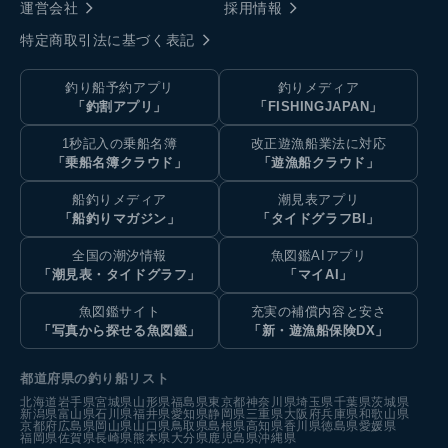
運営会社
採用情報
特定商取引法に基づく表記
釣り船予約アプリ
釣りメディア
「釣割アプリ」
「FISHINGJAPAN」
1秒記入の乗船名簿
改正遊漁船業法に対応
「乗船名簿クラウド」
「遊漁船クラウド」
船釣りメディア
潮見表アプリ
「船釣りマガジン」
「タイドグラフBI」
全国の潮汐情報
魚図鑑AIアプリ
「潮見表・タイドグラフ」
「マイAI」
魚図鑑サイト
充実の補償内容と安さ
「写真から探せる魚図鑑」
「新・遊漁船保険DX」
都道府県の釣り船リスト
北海道
岩手県
宮城県
山形県
福島県
東京都
神奈川県
埼玉県
千葉県
茨城県
新潟県
富山県
石川県
福井県
愛知県
静岡県
三重県
大阪府
兵庫県
和歌山県
京都府
広島県
岡山県
山口県
鳥取県
島根県
高知県
香川県
徳島県
愛媛県
福岡県
佐賀県
長崎県
熊本県
大分県
鹿児島県
沖縄県