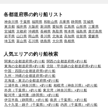
各都道府県の釣り船リスト
神奈川県
千葉県
福岡県
和歌山県
兵庫県
静岡県
茨城県
東京都
福井県
大阪府
新潟県
愛知県
広島県
山形県
三重県
宮城県
京都府
沖縄県
長崎県
鳥取県
熊本県
福島県
鹿児島県
岩手県
山口県
岡山県
香川県
北海道
高知県
佐賀県
愛媛県
埼玉県
富山県
石川県
徳島県
大分県
島根県
人気エリアの釣り船検索
関東の全都道府県×釣り船
関西の全都道府県×釣り船
東海の全都道府県×釣り船
北陸・甲信越の全都道府県×釣り船
中国・四国の全都道府県×釣り船
九州・沖縄の全都道府県×釣り船
北海道・東北の全都道府県×釣り船
三浦半島（神奈川県）×釣り船
相模湾（神奈川県）×釣り船
外房（千葉県）×釣り船
東京湾（神奈川県）×釣り船
駿河湾・遠州灘（静岡県）×釣り船
伊豆半島（静岡県）×釣り船
南房（千葉県）×釣り船
九十九里・銚子（千葉県）×釣り船
内房（千葉県）×釣り船