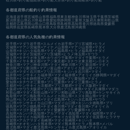
石川県×釣り船
徳島県×釣り船
大分県×釣り船
島根県×釣り船
各都道府県の船釣り釣果情報
北海道
岩手県
宮城県
山形県
福島県
東京都
神奈川県
埼玉県
千葉県
茨城県
新潟県
富山県
石川県
福井県
愛知県
静岡県
三重県
大阪府
兵庫県
和歌山県
京都府
広島県
岡山県
山口県
鳥取県
島根県
高知県
香川県
徳島県
愛媛県
福岡県
佐賀県
長崎県
熊本県
大分県
鹿児島県
沖縄県
各都道府県の人気魚種の釣果情報
岩手県×マダラ
岩手県×スルメイカ
岩手県×ブリ
宮城県×ヒラメ
宮城県×マアジ
宮城県×アイナメ
山形県×マアジ
山形県×マダイ
山形県×キジハタ
福島県×マダイ
福島県×ヒラメ
福島県×チダイ
茨城県×マダイ
茨城県×ブリ
茨城県×ヒラメ
埼玉県×サワラ
埼玉県×タチウオ
埼玉県×ホウボウ
千葉県×マダイ
千葉県×ヒラメ
千葉県×イサキ
東京都×マアジ
東京都×タチウオ
東京都×シロギス
神奈川県×マアジ
神奈川県×マダイ
神奈川県×ブリ
新潟県×マダイ
新潟県×ブリ
新潟県×マアジ
富山県×アオリイカ
富山県×ブリ
富山県×マダイ
石川県×ブリ
石川県×キジハタ
石川県×マダイ
福井県×ケンサキイカ
福井県×マダイ
福井県×アオリイカ
静岡県×マダイ
静岡県×イサキ
静岡県×マアジ
愛知県×ブリ
愛知県×マダイ
愛知県×タチウオ
三重県×ブリ
三重県×マダイ
三重県×ヒラメ
京都府×ケンサキイカ
京都府×ブリ
京都府×マダイ
大阪府×マダイ
大阪府×サワラ
大阪府×ブリ
兵庫県×ブリ
兵庫県×マダイ
兵庫県×マダコ
和歌山県×マダイ
和歌山県×マアジ
和歌山県×ブリ
鳥取県×ケンサキイカ
鳥取県×マアジ
鳥取県×スルメイカ
岡山県×スズキ
岡山県×マダイ
岡山県×ヒラメ
広島県×マダイ
広島県×キジハタ
広島県×サワラ
山口県×ケンサキイカ
山口県×マダイ
山口県×キジハタ
徳島県×ブリ
徳島県×マアジ
徳島県×チダイ
香川県×マダイ
香川県×アオリイカ
香川県×マゴチ
愛媛県×マダイ
愛媛県×ブリ
愛媛県×キジハタ
高知県×カンパチ
高知県×アカアマダイ
高知県×マダイ
福岡県×マダイ
福岡県×ヤリイカ
福岡県×ケンサキイカ
佐賀県×マダイ
佐賀県×ヒラマサ
佐賀県×アカアマダイ
長崎県×マダイ
長崎県×キジハタ
長崎県×オオモンハタ
熊本県×マダイ
熊本県×ヒラメ
熊本県×メバル
鹿児島県×マダイ
鹿児島県×ケンサキイカ
鹿児島県×アオリイカ