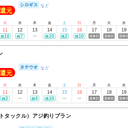
1
/
20
シロギス
還元
火
水
木
金
土
日
月
火
水
11
12
13
14
15
16
17
18
19
10
7
10
2
10
定休日
定休日
定休
残
残
残
残
残
ン
タチウオ
還元
火
水
木
金
土
日
月
火
水
11
12
13
14
15
16
17
18
19
2
4
10
定休日
定休日
定休
残
残
残
イトタックル）アジ釣りプラン