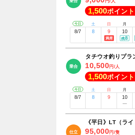
乗合
円/人
1,500
ポイント
今日
土
日
月
8/7
8
9
10
8
満席
残
タチウオ釣りプラ
10,500
乗合
円/人
1,500
ポイント
今日
土
日
月
8/7
8
9
10
《平日》LT（ラ
95,000
仕立
円/隻