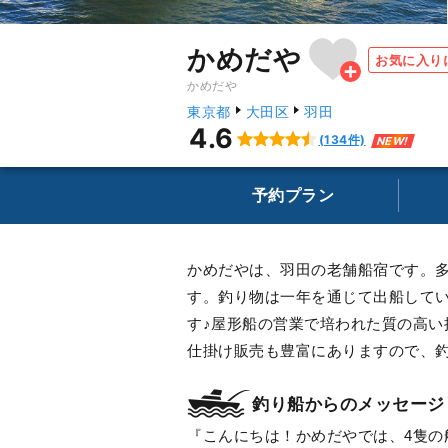
かめだや
お気に入り
かめだや
東京都
大田区
羽田
4.6
(134件)
NEW!
予約プラン
かめだやは、羽田の老舗船宿です。
す。釣り物は一年を通じて出船して
す♪屋形船の営業で培われた質の高
仕掛け販売も豊富にありますので、
釣り船からのメッセージ
こんにちは！かめだやでは、4隻