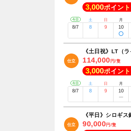
3,000
ポイント
今日
土
日
月
8/7
8
9
10
《土日祝》LT（
114,000
仕立
円/隻
3,000
ポイント
今日
土
日
月
8/7
8
9
10
《平日》シロギス
90,000
仕立
円/隻