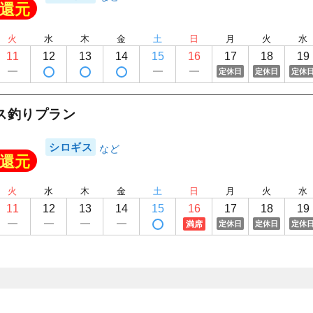
かめだや
還元
火
水
木
金
土
日
月
火
水
11
12
13
14
15
16
17
18
19
定休日
定休日
定休
ス釣りプラン
シロギス
還元
火
水
木
金
土
日
月
火
水
11
12
13
14
15
16
17
18
19
満席
定休日
定休日
定休