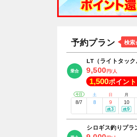
予約プラン
検索
LT（ライトタッ
9,500
乗合
円/人
1,500
ポイント
今日
土
日
月
8/7
8
9
10
3
9
残
残
シロギス釣りプラ
9,000