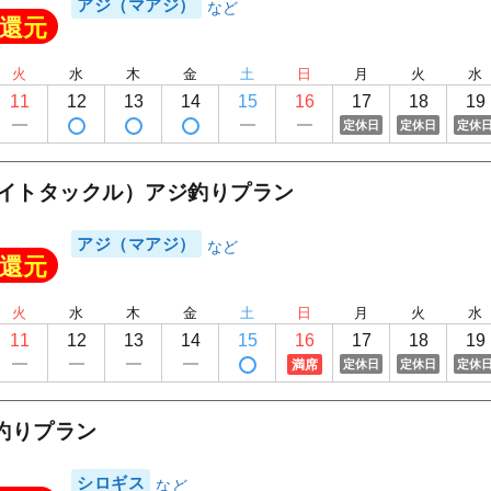
アジ（マアジ）
還元
火
水
木
金
土
日
月
火
水
11
12
13
14
15
16
17
18
19
定休日
定休日
定休
ライトタックル）アジ釣りプラン
アジ（マアジ）
還元
火
水
木
金
土
日
月
火
水
11
12
13
14
15
16
17
18
19
満席
定休日
定休日
定休
釣りプラン
シロギス