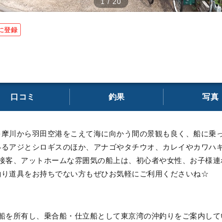
1
/
20
に登録
口コミ
釣果
写真
多摩川から羽田空港をこえて海に向かう間の景観も良く、船に乗
いるアジとシロギスのほか、アナゴやタチウオ、カレイやカワハ
い接客、アットホームな雰囲気の船上は、初心者や女性、お子様連
釣り道具をお持ちでない方もぜひお気軽にご利用くださいね☆
の船を所有し、乗合船・仕立船として東京湾の沖釣りをご案内して