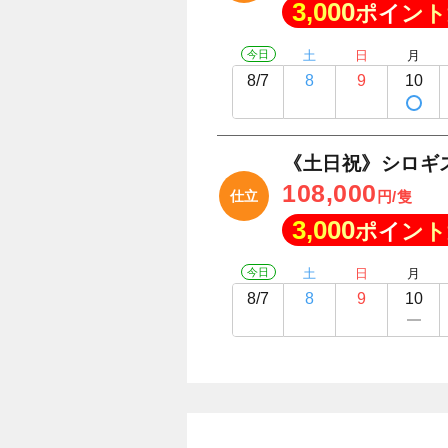
3,000
ポイント
今日
土
日
月
8/7
8
9
10
《土日祝》シロギ
108,000
仕立
円/隻
3,000
ポイント
今日
土
日
月
8/7
8
9
10