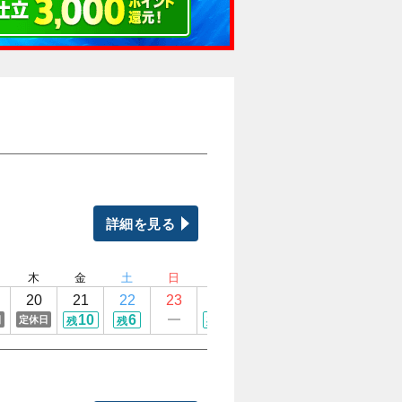
詳細を見る
木
金
土
日
月
火
水
木
20
21
22
23
24
25
26
27
10
6
10
10
日
定休日
定休日
定休日
残
残
残
残