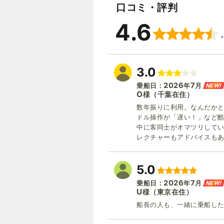
口コミ・評判
4.6
3.0
2026
7
NEW!
乗船日：
年
月
O
（千葉在住）
様
数年振りに利用。なんだか
ドル操作が「遅い！」など
中に客同士がオマツリして
レクチャーもアドバイスも
5.0
2026
7
NEW!
乗船日：
年
月
U
（東京在住）
様
船長の人も、一緒に乗船し