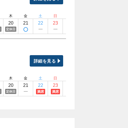
木
金
土
日
月
火
水
木
20
21
22
23
24
25
26
27
日
定休日
定休日
定休日
詳細を見る
木
金
土
日
月
火
水
木
20
21
22
23
24
25
26
27
満席
満席
日
定休日
定休日
定休日