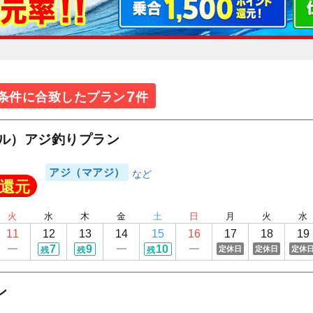
7
条件に合致したプラン
件
クル）アジ釣りプラン
アジ（マアジ）
還元
火
水
木
金
土
日
月
火
水
11
12
13
14
15
16
17
18
19
7
9
10
定休日
定休日
定休
残
残
残
ン