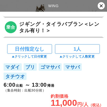
WING
ジギング・タイラバプラン＜レン
乗合
タル有り！＞
日付指定なし
1人
クリックして日付変更
クリックして人数変更
マダイ
ブリ
ゴマサバ
マサバ
タチウオ
6:00
13:00
出船
帰港
（集合時刻：出船30分前）
釣割価格
11,000
円/人
（税込）