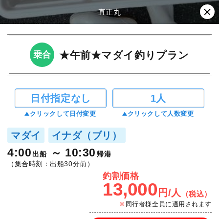
直正丸
★午前★マダイ釣りプラン
乗合
日付指定なし
1人
クリックして日付変更
クリックして人数変更
マダイ
イナダ（ブリ）
4:00
10:30
出船
帰港
（集合時刻：出船30分前）
釣割価格
13,000
円/人
（税込）
同行者様全員に適用されます