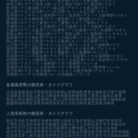
千葉県×イサキ
東京都×マアジ
東京都×タチウオ
東京都×シロギス
神奈川県×マアジ
神奈川県×マダイ
神奈川県×ブリ
新潟県×マダイ
新潟県×ブリ
新潟県×マアジ
富山県×アオリイカ
富山県×ブリ
富山県×マダイ
石川県×ブリ
石川県×キジハタ
石川県×マダイ
福井県×ケンサキイカ
福井県×マダイ
福井県×アオリイカ
静岡県×マダイ
静岡県×イサキ
静岡県×マアジ
愛知県×ブリ
愛知県×マダイ
愛知県×タチウオ
三重県×ブリ
三重県×マダイ
三重県×ヒラメ
京都府×ケンサキイカ
京都府×ブリ
京都府×マダイ
大阪府×マダイ
大阪府×サワラ
大阪府×ブリ
兵庫県×ブリ
兵庫県×マダイ
兵庫県×マダコ
和歌山県×マダイ
和歌山県×マアジ
和歌山県×ブリ
鳥取県×ケンサキイカ
鳥取県×マアジ
鳥取県×アオリイカ
岡山県×スズキ
岡山県×マダイ
岡山県×ヒラメ
広島県×マダイ
広島県×キジハタ
広島県×ブリ
山口県×マダイ
山口県×キジハタ
山口県×ケンサキイカ
徳島県×ブリ
徳島県×マアジ
徳島県×チダイ
香川県×マダイ
香川県×アオリイカ
香川県×マゴチ
愛媛県×マダイ
愛媛県×ブリ
愛媛県×キジハタ
高知県×カンパチ
高知県×アカアマダイ
高知県×イサキ
福岡県×マダイ
福岡県×ヤリイカ
福岡県×ケンサキイカ
佐賀県×マダイ
佐賀県×ヒラマサ
佐賀県×アカアマダイ
長崎県×マダイ
長崎県×キジハタ
長崎県×オオモンハタ
熊本県×マダイ
熊本県×ヒラメ
熊本県×メバル
鹿児島県×マダイ
鹿児島県×ケンサキイカ
鹿児島県×アオリイカ
沖縄県×スジアラ
沖縄県×キハダ
沖縄県×バラハタ
各都道府県の潮見表
・タイドグラフ
北海道
青森県
岩手県
秋田県
宮城県
山形県
福島県
東京都
神奈川県
千葉県
茨城県
新潟県
富山県
石川県
福井県
愛知県
静岡県
三重県
大阪府
兵庫県
和歌山県
京都府
広島県
岡山県
山口県
鳥取県
島根県
高知県
香川県
徳島県
愛媛県
福岡県
佐賀県
長崎県
熊本県
大分県
宮崎県
鹿児島県
沖縄県
人気市町村の潮見表・タイドグラフ
明石市
浜松市
糸島市
長崎市
周防大島町
広島市
和歌山市
鳴門市
富津市
下関市
北九州市
木更津市
姫路市
淡路市
九十九里町
石巻市
平戸市
横浜市
神戸市
江戸川区
名古屋市
呉市
延岡市
志摩市
館山市
平塚市
小豆島町
四日市市
江田島市
常滑市
沼津市
松山市
福山市
横須賀市
唐津市
津市
長島町
佐世保市
茅ヶ崎市
浦安市
伊勢市
宮古島市
伊万里市
天草市
今治市
南知多町