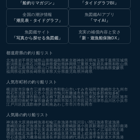
「船釣りマガジン」
「タイドグラフBI」
全国の潮汐情報
魚図鑑AIアプリ
「潮見表・タイドグラフ」
「マイAI」
魚図鑑サイト
充実の補償内容と安さ
「写真から探せる魚図鑑」
「新・遊漁船保険DX」
都道府県の釣り船リスト
北海道
岩手県
宮城県
山形県
福島県
東京都
神奈川県
埼玉県
千葉県
茨城県
新潟県
富山県
石川県
福井県
愛知県
静岡県
三重県
大阪府
兵庫県
和歌山県
京都府
広島県
岡山県
山口県
鳥取県
島根県
高知県
香川県
徳島県
愛媛県
福岡県
佐賀県
長崎県
熊本県
大分県
鹿児島県
沖縄県
人気市町村の釣り船リスト
横須賀市
宗像市
三浦市
横浜市
和歌山市
いすみ市
福岡市
鹿嶋市
北九州市
明石市
淡路市
日立市
小田原市
鴨川市
勝浦市
糸島市
知多郡南知多町
南房総市
富津市
館山市
足柄下郡真鶴町
熱海市
江東区
伊東市
大田区
旭市
日高郡印南町
平塚市
鎌倉市
酒田市
加古川市
田辺市
沼津市
品川区
小浜市
江戸川区
賀茂郡南伊豆町
南あわじ市
市川市
長岡市
人気港の釣り船リスト
神湊港
大原港
鐘崎漁港
松輪江奈漁港
市堀川沿い
間口漁港
育波漁港
鹿嶋旧港
金沢漁港
加太港
飯岡漁港
鹿嶋新港
小田原新港
姪浜漁港
印南港
腰越漁港
佐島港
宇佐美港
真鶴港
久慈漁港
博多港カモメ広場前
明石港
酒田港
岐志漁港
手石港
走水港
福良港
大飯港
上総湊港
寺泊港
大洗港
明石浦漁港
大磯港
福浦港
長井新宿港
網代港
高浜港
平塚新港
大井漁港