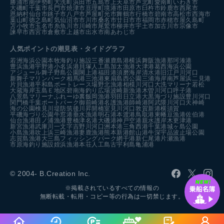
勝浦市
南伊勢町
大洗町
浜田市
五島市
上天草市
芦北町
愛南町
いわき市
大磯町
千葉市
長門市
焼津市
亘理町
境港市
田原市
臼杵市
鈴鹿市
西尾市
恩納村
仙台市
銚子市
八戸市
芦屋町
光市
舞鶴市
行橋市
碧南市
高松市
西海市
葉山町
徳之島町
気仙沼市
市川市
桑名市
廿日市市
福岡市
赤穂市
屋久島町
苫小牧市
玉名市
糸魚川市
川崎市
尾鷲市
柳井市
宇土市
加古川市
宗像市
諫早市
西宮市
倉敷市
上越市
出水市
南あわじ市
人気ポイントの潮見表・タイドグラフ
若洲海浜公園
本牧海釣り施設
三番瀬
鹿島港
横浜
舞阪漁港
那珂湊港
豊浜漁港
宇野港
小名浜港
貝塚人工島
加太漁港
大津港
葛西海浜公園
アジュール舞子
野島公園
閖上港
福田港
須磨海岸
清水港
旧江戸川河口
新舞子マリンパーク
相馬港
三池港
東扇島西公園
三浦海岸
南芦屋浜
二見港
片貝漁港
平和島ボートレース場
野北漁港
相模川河口
大洗マリーナ
若松
大蔵海岸
玉島Ｅ地区
碧南海釣り広場
波崎新漁港
木曽川河口
呼子港
八景島マリーナ
ふれーゆ裏
飯岡漁港
羽田
日立港
大黒海づり施設
豊川河口
関門橋
千葉ポートパーク
御前崎港
名護漁港
師崎港
阿武隈川河口
天神崎
海の公園
検見川堤防
筑後川昇開橋
室見川河口
敦賀新港
横須賀
平磯海づり公園
牛窓港
垂水漁港
明石港
本渡港
鳥取港
東幡豆漁港
佐伯港
仙台漁港
田ノ浦漁港
豊橋
津名港
大磯港
神戸空港親水護岸
木更津港
新宮漁港
武庫川一文字
吉野川河口
洲本港
三角西港
千葉港
城ヶ島公園
小島漁港
吹上浜
三崎漁港
妻鹿漁港
熊本新港
館山港
牛深
宇品波止場公園
志賀島漁港
大三島フィッシングパーク
網干港
新仁尾港
片瀬漁港
市原海釣り施設
姪浜漁港
本荘人工島
古宇利島
亀浦港
© 2004- B.Creation Inc.
※掲載されているすべての情報の
無断転載・転用・コピー等の行為は一切禁じます。