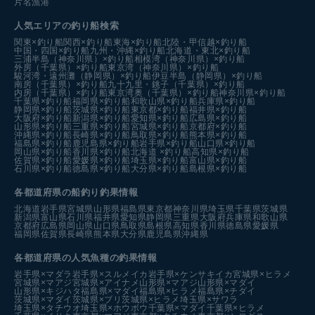
片名漁港
人気エリアの釣り船検索
関東×釣り船
関西×釣り船
東海×釣り船
北陸・甲信越×釣り船
中国・四国×釣り船
九州・沖縄×釣り船
北海道・東北×釣り船
三浦半島（神奈川県）×釣り船
相模湾（神奈川県）×釣り船
外房（千葉県）×釣り船
東京湾（神奈川県）×釣り船
駿河湾・遠州灘（静岡県）×釣り船
伊豆半島（静岡県）×釣り船
南房（千葉県）×釣り船
九十九里・銚子（千葉県）×釣り船
内房（千葉県）×釣り船
東京湾奥（千葉県）×釣り船
神奈川県×釣り船
千葉県×釣り船
福岡県×釣り船
和歌山県×釣り船
兵庫県×釣り船
静岡県×釣り船
茨城県×釣り船
東京都×釣り船
福井県×釣り船
大阪府×釣り船
新潟県×釣り船
愛知県×釣り船
広島県×釣り船
山形県×釣り船
三重県×釣り船
宮城県×釣り船
京都府×釣り船
沖縄県×釣り船
長崎県×釣り船
鳥取県×釣り船
熊本県×釣り船
福島県×釣り船
鹿児島県×釣り船
岩手県×釣り船
山口県×釣り船
岡山県×釣り船
香川県×釣り船
北海道 ×釣り船
高知県×釣り船
佐賀県×釣り船
愛媛県×釣り船
埼玉県×釣り船
富山県×釣り船
石川県×釣り船
徳島県×釣り船
大分県×釣り船
島根県×釣り船
各都道府県の船釣り釣果情報
北海道
岩手県
宮城県
山形県
福島県
東京都
神奈川県
埼玉県
千葉県
茨城県
新潟県
富山県
石川県
福井県
愛知県
静岡県
三重県
大阪府
兵庫県
和歌山県
京都府
広島県
岡山県
山口県
鳥取県
島根県
高知県
香川県
徳島県
愛媛県
福岡県
佐賀県
長崎県
熊本県
大分県
鹿児島県
沖縄県
各都道府県の人気魚種の釣果情報
岩手県×マダラ
岩手県×スルメイカ
岩手県×ケンサキイカ
宮城県×ヒラメ
宮城県×マアジ
宮城県×アイナメ
山形県×マアジ
山形県×マダイ
山形県×キジハタ
福島県×マダイ
福島県×ヒラメ
福島県×チダイ
茨城県×マダイ
茨城県×ブリ
茨城県×ヒラメ
埼玉県×サワラ
埼玉県×タチウオ
埼玉県×ホウボウ
千葉県×マダイ
千葉県×ヒラメ