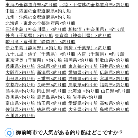
東海の全都道府県×釣り船
北陸・甲信越の全都道府県×釣り船
中国・四国の全都道府県×釣り船
九州・沖縄の全都道府県×釣り船
北海道・東北の全都道府県×釣り船
三浦半島（神奈川県）×釣り船
相模湾（神奈川県）×釣り船
外房（千葉県）×釣り船
東京湾（神奈川県）×釣り船
駿河湾・遠州灘（静岡県）×釣り船
伊豆半島（静岡県）×釣り船
南房（千葉県）×釣り船
九十九里・銚子（千葉県）×釣り船
内房（千葉県）×釣り船
東京湾奥（千葉県）×釣り船
福岡県×釣り船
和歌山県×釣り船
兵庫県×釣り船
茨城県×釣り船
東京都×釣り船
福井県×釣り船
大阪府×釣り船
新潟県×釣り船
愛知県×釣り船
広島県×釣り船
山形県×釣り船
三重県×釣り船
沖縄県×釣り船
宮城県×釣り船
京都府×釣り船
長崎県×釣り船
鳥取県×釣り船
福島県×釣り船
熊本県×釣り船
岡山県×釣り船
北海道 ×釣り船
山口県×釣り船
香川県×釣り船
鹿児島県×釣り船
岩手県×釣り船
富山県×釣り船
埼玉県×釣り船
愛媛県×釣り船
高知県×釣り船
佐賀県×釣り船
徳島県×釣り船
大分県×釣り船
島根県×釣り船
石川県×釣り船
御前崎市で人気がある釣り船はどこですか？