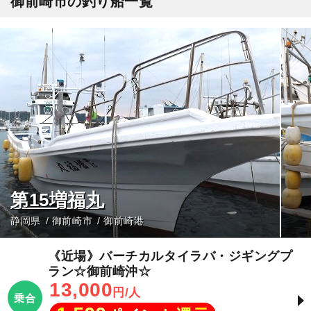
御前崎市の釣り船一覧
第15増福丸
静岡県
御前崎市
御前崎港
《近場》バーチカルタイラバ・ジギングプ
ラン☆御前崎沖☆
13,000
円/人
乗合