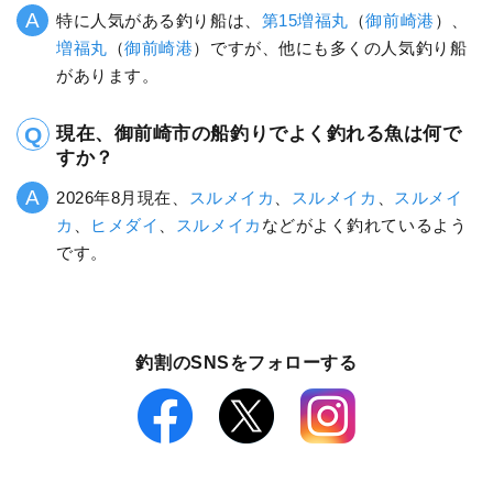
特に人気がある釣り船は、
第15増福丸
（
御前崎港
）、
増福丸
（
御前崎港
）ですが、他にも多くの人気釣り船
があります。
現在、御前崎市の船釣りでよく釣れる魚は何で
すか？
2026年8月現在、
スルメイカ
、
スルメイカ
、
スルメイ
カ
、
ヒメダイ
、
スルメイカ
などがよく釣れているよう
です。
釣割のSNSをフォローする