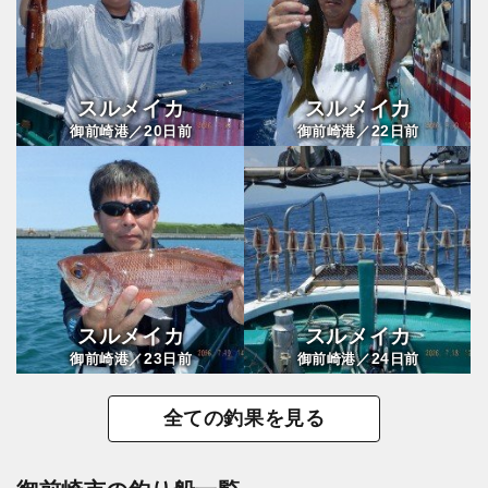
スルメイカ
スルメイカ
20
22
御前崎港／
日前
御前崎港／
日前
スルメイカ
スルメイカ
23
24
御前崎港／
日前
御前崎港／
日前
全ての釣果を見る