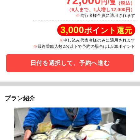
72,000
円/隻
（税込）
（6人まで、1人増し12,000円）
同行者様全員に適用されます
3,000
ポイント還元
申し込み代表者様のみに適用されます
最終乗船人数2名以下で予約の場合は1,500ポイント
日付を選択して、予約へ進む
プラン紹介