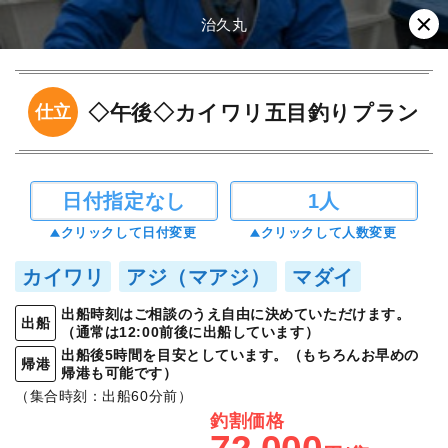
治久丸
◇午後◇カイワリ五目釣りプラン
仕立
日付指定なし
1人
クリックして日付変更
クリックして人数変更
カイワリ
アジ（マアジ）
マダイ
出船時刻はご相談のうえ自由に決めていただけます。
出船
（通常は12:00前後に出船しています）
出船後5時間を目安としています。（もちろんお早めの
帰港
帰港も可能です）
（集合時刻：出船60分前）
釣割価格