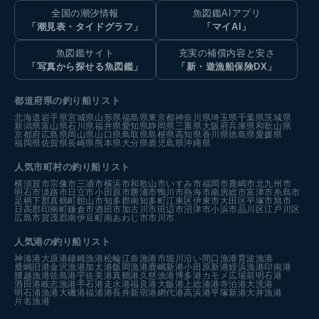
全国の潮汐情報
魚図鑑AIアプリ
「潮見表・タイドグラフ」
「マイAI」
魚図鑑サイト
充実の補償内容と安さ
「写真から探せる魚図鑑」
「新・遊漁船保険DX」
都道府県の釣り船リスト
北海道
岩手県
宮城県
山形県
福島県
東京都
神奈川県
埼玉県
千葉県
茨城県
新潟県
富山県
石川県
福井県
愛知県
静岡県
三重県
大阪府
兵庫県
和歌山県
京都府
広島県
岡山県
山口県
鳥取県
島根県
高知県
香川県
徳島県
愛媛県
福岡県
佐賀県
長崎県
熊本県
大分県
鹿児島県
沖縄県
人気市町村の釣り船リスト
横須賀市
宗像市
三浦市
横浜市
和歌山市
いすみ市
福岡市
鹿嶋市
北九州市
明石市
淡路市
日立市
小田原市
勝浦市
鴨川市
熱海市
南房総市
富津市
糸島市
足柄下郡真鶴町
館山市
知多郡南知多町
江東区
伊東市
大田区
平塚市
旭市
日高郡印南町
鎌倉市
酒田市
加古川市
田辺市
沼津市
小浜市
品川区
江戸川区
広島市
賀茂郡南伊豆町
南あわじ市
市川市
人気港の釣り船リスト
神湊港
大原港
鐘崎漁港
松輪江奈漁港
市堀川沿い
間口漁港
育波漁港
鹿嶋旧港
金沢漁港
加太港
飯岡漁港
鹿嶋新港
小田原新港
姪浜漁港
印南港
腰越漁港
佐島港
宇佐美港
真鶴港
久慈漁港
博多港カモメ広場前
明石港
酒田港
岐志漁港
手石港
走水港
福良港
大飯港
上総湊港
寺泊港
大洗港
明石浦漁港
大磯港
福浦港
長井新宿港
網代港
高浜港
平塚新港
大井漁港
片名漁港