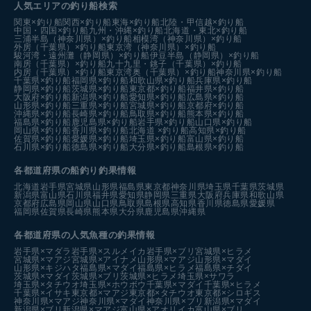
人気エリアの釣り船検索
関東×釣り船
関西×釣り船
東海×釣り船
北陸・甲信越×釣り船
中国・四国×釣り船
九州・沖縄×釣り船
北海道・東北×釣り船
三浦半島（神奈川県）×釣り船
相模湾（神奈川県）×釣り船
外房（千葉県）×釣り船
東京湾（神奈川県）×釣り船
駿河湾・遠州灘（静岡県）×釣り船
伊豆半島（静岡県）×釣り船
南房（千葉県）×釣り船
九十九里・銚子（千葉県）×釣り船
内房（千葉県）×釣り船
東京湾奥（千葉県）×釣り船
神奈川県×釣り船
千葉県×釣り船
福岡県×釣り船
和歌山県×釣り船
兵庫県×釣り船
静岡県×釣り船
茨城県×釣り船
東京都×釣り船
福井県×釣り船
大阪府×釣り船
新潟県×釣り船
愛知県×釣り船
広島県×釣り船
山形県×釣り船
三重県×釣り船
宮城県×釣り船
京都府×釣り船
沖縄県×釣り船
長崎県×釣り船
鳥取県×釣り船
熊本県×釣り船
福島県×釣り船
鹿児島県×釣り船
岩手県×釣り船
山口県×釣り船
岡山県×釣り船
香川県×釣り船
北海道 ×釣り船
高知県×釣り船
佐賀県×釣り船
愛媛県×釣り船
埼玉県×釣り船
富山県×釣り船
石川県×釣り船
徳島県×釣り船
大分県×釣り船
島根県×釣り船
各都道府県の船釣り釣果情報
北海道
岩手県
宮城県
山形県
福島県
東京都
神奈川県
埼玉県
千葉県
茨城県
新潟県
富山県
石川県
福井県
愛知県
静岡県
三重県
大阪府
兵庫県
和歌山県
京都府
広島県
岡山県
山口県
鳥取県
島根県
高知県
香川県
徳島県
愛媛県
福岡県
佐賀県
長崎県
熊本県
大分県
鹿児島県
沖縄県
各都道府県の人気魚種の釣果情報
岩手県×マダラ
岩手県×スルメイカ
岩手県×ブリ
宮城県×ヒラメ
宮城県×マアジ
宮城県×アイナメ
山形県×マアジ
山形県×マダイ
山形県×キジハタ
福島県×マダイ
福島県×ヒラメ
福島県×チダイ
茨城県×マダイ
茨城県×ブリ
茨城県×ヒラメ
埼玉県×サワラ
埼玉県×タチウオ
埼玉県×ホウボウ
千葉県×マダイ
千葉県×ヒラメ
千葉県×イサキ
東京都×マアジ
東京都×タチウオ
東京都×シロギス
神奈川県×マアジ
神奈川県×マダイ
神奈川県×ブリ
新潟県×マダイ
新潟県×ブリ
新潟県×マアジ
富山県×アオリイカ
富山県×ブリ