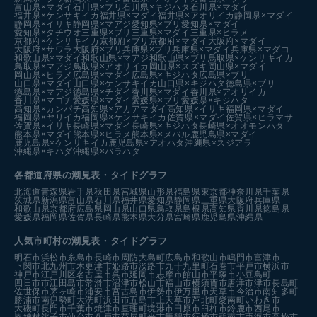
富山県×マダイ
石川県×ブリ
石川県×キジハタ
石川県×マダイ
福井県×ケンサキイカ
福井県×マダイ
福井県×アオリイカ
静岡県×マダイ
静岡県×イサキ
静岡県×マアジ
愛知県×ブリ
愛知県×マダイ
愛知県×タチウオ
三重県×ブリ
三重県×マダイ
三重県×ヒラメ
京都府×ケンサキイカ
京都府×ブリ
京都府×マダイ
大阪府×マダイ
大阪府×サワラ
大阪府×ブリ
兵庫県×ブリ
兵庫県×マダイ
兵庫県×マダコ
和歌山県×マダイ
和歌山県×マアジ
和歌山県×ブリ
鳥取県×ケンサキイカ
鳥取県×マアジ
鳥取県×アオリイカ
岡山県×スズキ
岡山県×マダイ
岡山県×ヒラメ
広島県×マダイ
広島県×キジハタ
広島県×ブリ
山口県×マダイ
山口県×ケンサキイカ
山口県×キジハタ
徳島県×ブリ
徳島県×マアジ
徳島県×チダイ
香川県×マダイ
香川県×アオリイカ
香川県×マゴチ
愛媛県×マダイ
愛媛県×ブリ
愛媛県×キジハタ
高知県×カンパチ
高知県×アカアマダイ
高知県×イサキ
福岡県×マダイ
福岡県×ヤリイカ
福岡県×ケンサキイカ
佐賀県×マダイ
佐賀県×ヒラマサ
佐賀県×イサキ
長崎県×マダイ
長崎県×キジハタ
長崎県×オオモンハタ
熊本県×マダイ
熊本県×ヒラメ
熊本県×メバル
鹿児島県×マダイ
鹿児島県×ケンサキイカ
鹿児島県×アオハタ
沖縄県×スジアラ
沖縄県×キハダ
沖縄県×バラハタ
各都道府県の潮見表
・タイドグラフ
北海道
青森県
岩手県
秋田県
宮城県
山形県
福島県
東京都
神奈川県
千葉県
茨城県
新潟県
富山県
石川県
福井県
愛知県
静岡県
三重県
大阪府
兵庫県
和歌山県
京都府
広島県
岡山県
山口県
鳥取県
島根県
高知県
香川県
徳島県
愛媛県
福岡県
佐賀県
長崎県
熊本県
大分県
宮崎県
鹿児島県
沖縄県
人気市町村の潮見表・タイドグラフ
明石市
浜松市
糸島市
長崎市
周防大島町
広島市
和歌山市
鳴門市
富津市
下関市
北九州市
木更津市
姫路市
淡路市
九十九里町
石巻市
平戸市
横浜市
神戸市
江戸川区
名古屋市
呉市
延岡市
志摩市
館山市
平塚市
小豆島町
四日市市
江田島市
常滑市
沼津市
松山市
福山市
横須賀市
唐津市
津市
長島町
佐世保市
茅ヶ崎市
浦安市
宮古島市
伊勢市
伊万里市
天草市
今治市
南知多町
勝浦市
南伊勢町
大洗町
浜田市
五島市
上天草市
芦北町
愛南町
いわき市
大磯町
長門市
千葉市
焼津市
亘理町
境港市
田原市
臼杵市
鈴鹿市
西尾市