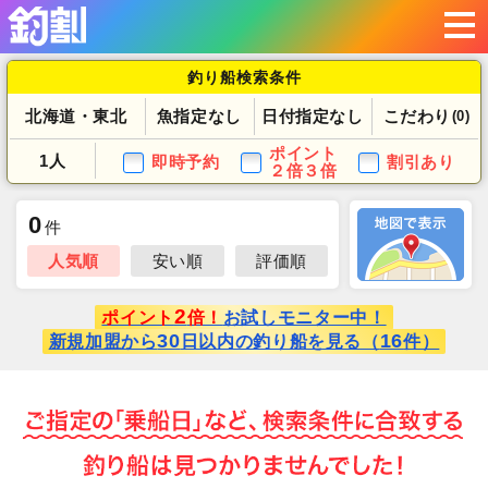
釣り船検索条件
北海道・東北
魚指定なし
日付指定なし
こだわり
(0)
ポイント
1人
即時予約
割引あり
２倍３倍
0
件
人気順
安い順
評価順
2
ポイント
倍！
お試しモニター中！
30
16
新規加盟から
日以内の釣り船を見る（
件）