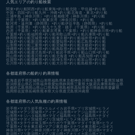
人気エリアの釣り船検索
関東×釣り船
関西×釣り船
東海×釣り船
北陸・甲信越×釣り船
中国・四国×釣り船
九州・沖縄×釣り船
北海道・東北×釣り船
三浦半島（神奈川県）×釣り船
相模湾（神奈川県）×釣り船
外房（千葉県）×釣り船
東京湾（神奈川県）×釣り船
駿河湾・遠州灘（静岡県）×釣り船
伊豆半島（静岡県）×釣り船
南房（千葉県）×釣り船
九十九里・銚子（千葉県）×釣り船
内房（千葉県）×釣り船
東京湾奥（千葉県）×釣り船
神奈川県×釣り船
千葉県×釣り船
福岡県×釣り船
和歌山県×釣り船
兵庫県×釣り船
静岡県×釣り船
茨城県×釣り船
東京都×釣り船
福井県×釣り船
大阪府×釣り船
新潟県×釣り船
愛知県×釣り船
広島県×釣り船
山形県×釣り船
三重県×釣り船
宮城県×釣り船
京都府×釣り船
沖縄県×釣り船
長崎県×釣り船
鳥取県×釣り船
熊本県×釣り船
福島県×釣り船
鹿児島県×釣り船
岩手県×釣り船
山口県×釣り船
岡山県×釣り船
香川県×釣り船
北海道 ×釣り船
高知県×釣り船
佐賀県×釣り船
愛媛県×釣り船
埼玉県×釣り船
富山県×釣り船
石川県×釣り船
徳島県×釣り船
大分県×釣り船
島根県×釣り船
各都道府県の船釣り釣果情報
北海道
岩手県
宮城県
山形県
福島県
東京都
神奈川県
埼玉県
千葉県
茨城県
新潟県
富山県
石川県
福井県
愛知県
静岡県
三重県
大阪府
兵庫県
和歌山県
京都府
広島県
岡山県
山口県
鳥取県
島根県
高知県
香川県
徳島県
愛媛県
福岡県
佐賀県
長崎県
熊本県
大分県
鹿児島県
沖縄県
各都道府県の人気魚種の釣果情報
岩手県×マダラ
岩手県×スルメイカ
岩手県×ブリ
宮城県×ヒラメ
宮城県×マアジ
宮城県×アイナメ
山形県×マアジ
山形県×マダイ
山形県×キジハタ
福島県×マダイ
福島県×ヒラメ
福島県×チダイ
茨城県×マダイ
茨城県×ブリ
茨城県×ヒラメ
埼玉県×サワラ
埼玉県×タチウオ
埼玉県×ホウボウ
千葉県×マダイ
千葉県×ヒラメ
千葉県×イサキ
東京都×マアジ
東京都×タチウオ
東京都×シロギス
神奈川県×マアジ
神奈川県×マダイ
神奈川県×ブリ
新潟県×マダイ
新潟県×ブリ
新潟県×マアジ
富山県×アオリイカ
富山県×ブリ