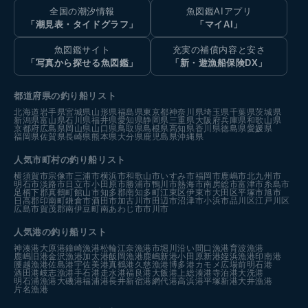
全国の潮汐情報
魚図鑑AIアプリ
「潮見表・タイドグラフ」
「マイAI」
魚図鑑サイト
充実の補償内容と安さ
「写真から探せる魚図鑑」
「新・遊漁船保険DX」
都道府県の釣り船リスト
北海道
岩手県
宮城県
山形県
福島県
東京都
神奈川県
埼玉県
千葉県
茨城県
新潟県
富山県
石川県
福井県
愛知県
静岡県
三重県
大阪府
兵庫県
和歌山県
京都府
広島県
岡山県
山口県
鳥取県
島根県
高知県
香川県
徳島県
愛媛県
福岡県
佐賀県
長崎県
熊本県
大分県
鹿児島県
沖縄県
人気市町村の釣り船リスト
横須賀市
宗像市
三浦市
横浜市
和歌山市
いすみ市
福岡市
鹿嶋市
北九州市
明石市
淡路市
日立市
小田原市
勝浦市
鴨川市
熱海市
南房総市
富津市
糸島市
足柄下郡真鶴町
館山市
知多郡南知多町
江東区
伊東市
大田区
平塚市
旭市
日高郡印南町
鎌倉市
酒田市
加古川市
田辺市
沼津市
小浜市
品川区
江戸川区
広島市
賀茂郡南伊豆町
南あわじ市
市川市
人気港の釣り船リスト
神湊港
大原港
鐘崎漁港
松輪江奈漁港
市堀川沿い
間口漁港
育波漁港
鹿嶋旧港
金沢漁港
加太港
飯岡漁港
鹿嶋新港
小田原新港
姪浜漁港
印南港
腰越漁港
佐島港
宇佐美港
真鶴港
久慈漁港
博多港カモメ広場前
明石港
酒田港
岐志漁港
手石港
走水港
福良港
大飯港
上総湊港
寺泊港
大洗港
明石浦漁港
大磯港
福浦港
長井新宿港
網代港
高浜港
平塚新港
大井漁港
片名漁港