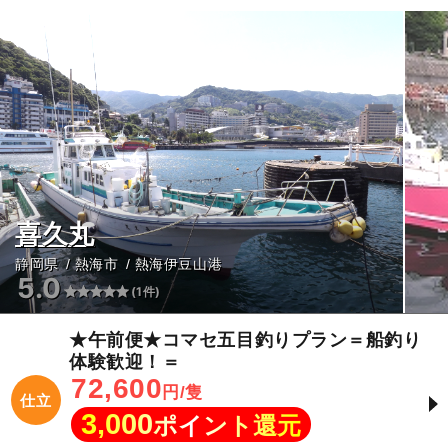
喜久丸
静岡県
熱海市
熱海伊豆山港
5.0
(1件)
★午前便★コマセ五目釣りプラン＝船釣り
体験歓迎！＝
72,600
円/隻
仕立
3,000
ポイント還元