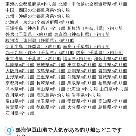
東海の全都道府県×釣り船
北陸・甲信越の全都道府県×釣り船
中国・四国の全都道府県×釣り船
九州・沖縄の全都道府県×釣り船
北海道・東北の全都道府県×釣り船
三浦半島（神奈川県）×釣り船
相模湾（神奈川県）×釣り船
外房（千葉県）×釣り船
東京湾（神奈川県）×釣り船
駿河湾・遠州灘（静岡県）×釣り船
伊豆半島（静岡県）×釣り船
南房（千葉県）×釣り船
九十九里・銚子（千葉県）×釣り船
内房（千葉県）×釣り船
東京湾奥（千葉県）×釣り船
福岡県×釣り船
和歌山県×釣り船
兵庫県×釣り船
茨城県×釣り船
東京都×釣り船
福井県×釣り船
大阪府×釣り船
広島県×釣り船
新潟県×釣り船
愛知県×釣り船
山形県×釣り船
三重県×釣り船
沖縄県×釣り船
宮城県×釣り船
京都府×釣り船
長崎県×釣り船
鳥取県×釣り船
福島県×釣り船
熊本県×釣り船
岡山県×釣り船
北海道 ×釣り船
山口県×釣り船
香川県×釣り船
鹿児島県×釣り船
岩手県×釣り船
富山県×釣り船
埼玉県×釣り船
愛媛県×釣り船
高知県×釣り船
佐賀県×釣り船
徳島県×釣り船
大分県×釣り船
島根県×釣り船
石川県×釣り船
熱海伊豆山港で人気がある釣り船はどこです