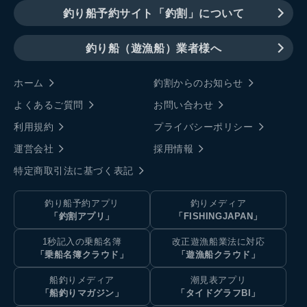
釣り船予約サイト「釣割」について
釣り船（遊漁船）業者様へ
ホーム
釣割からのお知らせ
よくあるご質問
お問い合わせ
利用規約
プライバシーポリシー
運営会社
採用情報
特定商取引法に基づく表記
釣り船予約アプリ
釣りメディア
「釣割アプリ」
「FISHINGJAPAN」
1秒記入の乗船名簿
改正遊漁船業法に対応
「乗船名簿クラウド」
「遊漁船クラウド」
船釣りメディア
潮見表アプリ
「船釣りマガジン」
「タイドグラフBI」