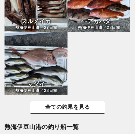
スルメイカ
アカハタ
27
28
熱海伊豆山港／
日前
熱海伊豆山港／
日前
マダイ
28
熱海伊豆山港／
日前
全ての釣果を見る
熱海伊豆山港の釣り船一覧