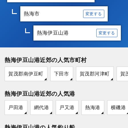
熱海市
変更する
熱海伊豆山港
変更する
熱海伊豆山港近郊の人気市町村
賀茂郡南伊豆町
下田市
賀茂郡河津町
賀
熱海伊豆山港近郊の人気港
戸田港
網代港
戸又港
熱海港
横磯港
熱海伊豆山港の人気釣り船