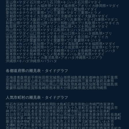
富山県×マダイ
石川県×ブリ
石川県×キジハタ
石川県×マダイ
福井県×ケンサキイカ
福井県×マダイ
福井県×アオリイカ
静岡県×マダイ
静岡県×イサキ
静岡県×マアジ
愛知県×ブリ
愛知県×マダイ
愛知県×タチウオ
三重県×ブリ
三重県×マダイ
三重県×ヒラメ
京都府×ケンサキイカ
京都府×ブリ
京都府×マダイ
大阪府×マダイ
大阪府×サワラ
大阪府×ブリ
兵庫県×ブリ
兵庫県×マダイ
兵庫県×マダコ
和歌山県×マダイ
和歌山県×マアジ
和歌山県×ブリ
鳥取県×ケンサキイカ
鳥取県×マアジ
鳥取県×アオリイカ
岡山県×スズキ
岡山県×マダイ
岡山県×ヒラメ
広島県×マダイ
広島県×キジハタ
広島県×ブリ
山口県×マダイ
山口県×ケンサキイカ
山口県×キジハタ
徳島県×ブリ
徳島県×マアジ
徳島県×チダイ
香川県×マダイ
香川県×アオリイカ
香川県×マゴチ
愛媛県×マダイ
愛媛県×ブリ
愛媛県×キジハタ
高知県×カンパチ
高知県×アカアマダイ
高知県×イサキ
福岡県×マダイ
福岡県×ヤリイカ
福岡県×ケンサキイカ
佐賀県×マダイ
佐賀県×ヒラマサ
佐賀県×イサキ
長崎県×マダイ
長崎県×キジハタ
長崎県×オオモンハタ
熊本県×マダイ
熊本県×ヒラメ
熊本県×メバル
鹿児島県×マダイ
鹿児島県×ケンサキイカ
鹿児島県×アオハタ
沖縄県×スジアラ
沖縄県×キハダ
沖縄県×バラハタ
各都道府県の潮見表
・タイドグラフ
北海道
青森県
岩手県
秋田県
宮城県
山形県
福島県
東京都
神奈川県
千葉県
茨城県
新潟県
富山県
石川県
福井県
愛知県
静岡県
三重県
大阪府
兵庫県
和歌山県
京都府
広島県
岡山県
山口県
鳥取県
島根県
高知県
香川県
徳島県
愛媛県
福岡県
佐賀県
長崎県
熊本県
大分県
宮崎県
鹿児島県
沖縄県
人気市町村の潮見表・タイドグラフ
明石市
浜松市
糸島市
長崎市
周防大島町
広島市
和歌山市
鳴門市
富津市
下関市
北九州市
木更津市
姫路市
淡路市
九十九里町
石巻市
平戸市
横浜市
神戸市
江戸川区
名古屋市
呉市
延岡市
志摩市
館山市
平塚市
小豆島町
四日市市
江田島市
常滑市
沼津市
松山市
福山市
横須賀市
唐津市
津市
長島町
佐世保市
茅ヶ崎市
浦安市
宮古島市
伊勢市
伊万里市
天草市
今治市
南知多町
勝浦市
南伊勢町
大洗町
浜田市
五島市
上天草市
芦北町
愛南町
いわき市
大磯町
長門市
千葉市
焼津市
亘理町
境港市
田原市
臼杵市
鈴鹿市
西尾市
恩納村
銚子市
仙台市
八戸市
芦屋町
光市
舞鶴市
行橋市
碧南市
西海市
高松市