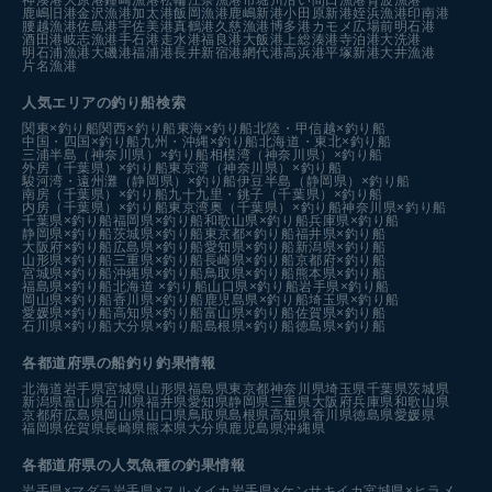
鹿嶋旧港
金沢漁港
加太港
飯岡漁港
鹿嶋新港
小田原新港
姪浜漁港
印南港
腰越漁港
佐島港
宇佐美港
真鶴港
久慈漁港
博多港カモメ広場前
明石港
酒田港
岐志漁港
手石港
走水港
福良港
大飯港
上総湊港
寺泊港
大洗港
明石浦漁港
大磯港
福浦港
長井新宿港
網代港
高浜港
平塚新港
大井漁港
片名漁港
人気エリアの釣り船検索
関東×釣り船
関西×釣り船
東海×釣り船
北陸・甲信越×釣り船
中国・四国×釣り船
九州・沖縄×釣り船
北海道・東北×釣り船
三浦半島（神奈川県）×釣り船
相模湾（神奈川県）×釣り船
外房（千葉県）×釣り船
東京湾（神奈川県）×釣り船
駿河湾・遠州灘（静岡県）×釣り船
伊豆半島（静岡県）×釣り船
南房（千葉県）×釣り船
九十九里・銚子（千葉県）×釣り船
内房（千葉県）×釣り船
東京湾奥（千葉県）×釣り船
神奈川県×釣り船
千葉県×釣り船
福岡県×釣り船
和歌山県×釣り船
兵庫県×釣り船
静岡県×釣り船
茨城県×釣り船
東京都×釣り船
福井県×釣り船
大阪府×釣り船
広島県×釣り船
愛知県×釣り船
新潟県×釣り船
山形県×釣り船
三重県×釣り船
長崎県×釣り船
京都府×釣り船
宮城県×釣り船
沖縄県×釣り船
鳥取県×釣り船
熊本県×釣り船
福島県×釣り船
北海道 ×釣り船
山口県×釣り船
岩手県×釣り船
岡山県×釣り船
香川県×釣り船
鹿児島県×釣り船
埼玉県×釣り船
愛媛県×釣り船
高知県×釣り船
富山県×釣り船
佐賀県×釣り船
石川県×釣り船
大分県×釣り船
島根県×釣り船
徳島県×釣り船
各都道府県の船釣り釣果情報
北海道
岩手県
宮城県
山形県
福島県
東京都
神奈川県
埼玉県
千葉県
茨城県
新潟県
富山県
石川県
福井県
愛知県
静岡県
三重県
大阪府
兵庫県
和歌山県
京都府
広島県
岡山県
山口県
鳥取県
島根県
高知県
香川県
徳島県
愛媛県
福岡県
佐賀県
長崎県
熊本県
大分県
鹿児島県
沖縄県
各都道府県の人気魚種の釣果情報
岩手県×マダラ
岩手県×スルメイカ
岩手県×ケンサキイカ
宮城県×ヒラメ