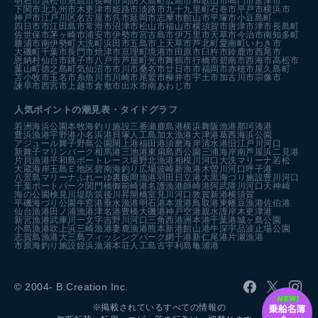
明石市
浜松市
糸島市
長崎市
周防大島町
広島市
和歌山市
鳴門市
富津市
下関市
北九州市
木更津市
姫路市
淡路市
九十九里町
石巻市
平戸市
横浜市
神戸市
江戸川区
名古屋市
呉市
延岡市
志摩市
館山市
平塚市
小豆島町
四日市市
江田島市
常滑市
沼津市
松山市
福山市
横須賀市
唐津市
津市
長島町
佐世保市
茅ヶ崎市
浦安市
伊勢市
宮古島市
伊万里市
天草市
今治市
南知多町
勝浦市
南伊勢町
大洗町
浜田市
五島市
上天草市
芦北町
愛南町
いわき市
大磯町
千葉市
長門市
焼津市
亘理町
境港市
田原市
臼杵市
鈴鹿市
西尾市
恩納村
仙台市
銚子市
八戸市
芦屋町
光市
舞鶴市
行橋市
碧南市
西海市
高松市
葉山町
徳之島町
気仙沼市
市川市
桑名市
廿日市市
福岡市
赤穂市
屋久島町
苫小牧市
玉名市
糸魚川市
川崎市
尾鷲市
柳井市
宇土市
加古川市
宗像市
諫早市
西宮市
上越市
倉敷市
出水市
南あわじ市
人気ポイントの潮見表・タイドグラフ
若洲海浜公園
本牧海釣り施設
三番瀬
鹿島港
横浜
舞阪漁港
那珂湊港
豊浜漁港
宇野港
小名浜港
貝塚人工島
加太漁港
大津港
葛西海浜公園
アジュール舞子
野島公園
閖上港
福田港
須磨海岸
清水港
旧江戸川河口
新舞子マリンパーク
相馬港
三池港
東扇島西公園
三浦海岸
南芦屋浜
二見港
片貝漁港
平和島ボートレース場
野北漁港
相模川河口
大洗マリーナ
若松
大蔵海岸
玉島Ｅ地区
碧南海釣り広場
波崎新漁港
木曽川河口
呼子港
八景島マリーナ
ふれーゆ裏
飯岡漁港
羽田
日立港
大黒海づり施設
豊川河口
千葉ポートパーク
関門橋
御前崎港
名護漁港
師崎港
阿武隈川河口
天神崎
海の公園
検見川堤防
筑後川昇開橋
室見川河口
敦賀新港
横須賀
平磯海づり公園
牛窓港
垂水漁港
明石港
本渡港
鳥取港
東幡豆漁港
佐伯港
仙台漁港
田ノ浦漁港
津名港
豊橋
大磯港
神戸空港親水護岸
木更津港
新宮漁港
武庫川一文字
吉野川河口
三角西港
洲本港
千葉港
城ヶ島公園
小島漁港
吹上浜
三崎漁港
妻鹿漁港
熊本新港
館山港
牛深
宇品波止場公園
志賀島漁港
大三島フィッシングパーク
網干港
新仁尾港
片瀬漁港
市原海釣り施設
姪浜漁港
本荘人工島
古宇利島
亀浦港
© 2004- B.Creation Inc.
※掲載されているすべての情報の