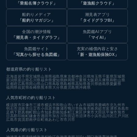
「乗船名簿クラウド」
「遊漁船クラウド」
船釣りメディア
潮見表アプリ
「船釣りマガジン」
「タイドグラフBI」
全国の潮汐情報
魚図鑑AIアプリ
「潮見表・タイドグラフ」
「マイAI」
魚図鑑サイト
充実の補償内容と安さ
「写真から探せる魚図鑑」
「新・遊漁船保険DX」
都道府県の釣り船リスト
北海道
岩手県
宮城県
山形県
福島県
東京都
神奈川県
埼玉県
千葉県
茨城県
新潟県
富山県
石川県
福井県
愛知県
静岡県
三重県
大阪府
兵庫県
和歌山県
京都府
広島県
岡山県
山口県
鳥取県
島根県
高知県
香川県
徳島県
愛媛県
福岡県
佐賀県
長崎県
熊本県
大分県
鹿児島県
沖縄県
人気市町村の釣り船リスト
横須賀市
宗像市
三浦市
横浜市
和歌山市
いすみ市
福岡市
鹿嶋市
北九州市
明石市
淡路市
日立市
小田原市
勝浦市
鴨川市
熱海市
南房総市
富津市
糸島市
足柄下郡真鶴町
館山市
知多郡南知多町
江東区
伊東市
大田区
平塚市
旭市
日高郡印南町
鎌倉市
酒田市
加古川市
田辺市
沼津市
小浜市
品川区
江戸川区
広島市
賀茂郡南伊豆町
南あわじ市
市川市
人気港の釣り船リスト
神湊港
大原港
鐘崎漁港
松輪江奈漁港
市堀川沿い
間口漁港
育波漁港