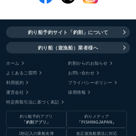
釣り船予約サイト「釣割」について
釣り船（遊漁船）業者様へ
ホーム
釣割からのお知らせ
よくあるご質問
お問い合わせ
利用規約
プライバシーポリシー
運営会社
採用情報
特定商取引法に基づく表記
釣り船予約アプリ
釣りメディア
「釣割アプリ」
「FISHINGJAPAN」
1秒記入の乗船名簿
改正遊漁船業法に対応