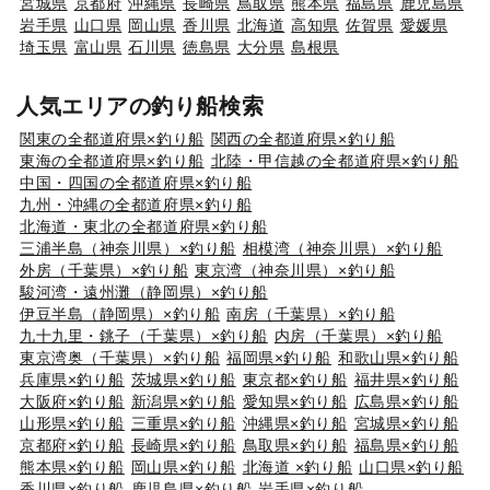
宮城県
京都府
沖縄県
長崎県
鳥取県
熊本県
福島県
鹿児島県
岩手県
山口県
岡山県
香川県
北海道
高知県
佐賀県
愛媛県
埼玉県
富山県
石川県
徳島県
大分県
島根県
人気エリアの釣り船検索
関東の全都道府県×釣り船
関西の全都道府県×釣り船
東海の全都道府県×釣り船
北陸・甲信越の全都道府県×釣り船
中国・四国の全都道府県×釣り船
九州・沖縄の全都道府県×釣り船
北海道・東北の全都道府県×釣り船
三浦半島（神奈川県）×釣り船
相模湾（神奈川県）×釣り船
外房（千葉県）×釣り船
東京湾（神奈川県）×釣り船
駿河湾・遠州灘（静岡県）×釣り船
伊豆半島（静岡県）×釣り船
南房（千葉県）×釣り船
九十九里・銚子（千葉県）×釣り船
内房（千葉県）×釣り船
東京湾奥（千葉県）×釣り船
福岡県×釣り船
和歌山県×釣り船
兵庫県×釣り船
茨城県×釣り船
東京都×釣り船
福井県×釣り船
大阪府×釣り船
新潟県×釣り船
愛知県×釣り船
広島県×釣り船
山形県×釣り船
三重県×釣り船
沖縄県×釣り船
宮城県×釣り船
京都府×釣り船
長崎県×釣り船
鳥取県×釣り船
福島県×釣り船
熊本県×釣り船
岡山県×釣り船
北海道 ×釣り船
山口県×釣り船
香川県×釣り船
鹿児島県×釣り船
岩手県×釣り船