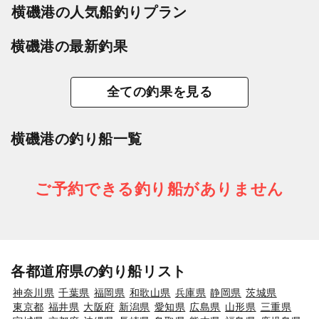
横磯港の人気船釣りプラン
横磯港の最新釣果
全ての釣果を見る
横磯港の釣り船一覧
ご予約できる釣り船がありません
各都道府県の釣り船リスト
神奈川県
千葉県
福岡県
和歌山県
兵庫県
静岡県
茨城県
東京都
福井県
大阪府
新潟県
愛知県
広島県
山形県
三重県