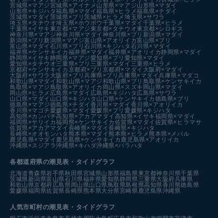
宮城県×マアジ
宮城県×アイナメ
山形県×マアジ
山形県×マダイ
山形県×キジハタ
福島県×マダイ
福島県×ヒラメ
福島県×チダイ
茨城県×マダイ
茨城県×ブリ
茨城県×ヒラメ
埼玉県×サワラ
埼玉県×タチウオ
埼玉県×ホウボウ
千葉県×マダイ
千葉県×ヒラメ
千葉県×イサキ
東京都×マアジ
東京都×タチウオ
東京都×シロギス
神奈川県×マアジ
神奈川県×マダイ
神奈川県×ブリ
新潟県×マダイ
新潟県×ブリ
新潟県×マアジ
富山県×アオリイカ
富山県×ブリ
富山県×マダイ
石川県×ブリ
石川県×キジハタ
石川県×マダイ
福井県×ケンサキイカ
福井県×マダイ
福井県×アオリイカ
静岡県×マダイ
静岡県×イサキ
静岡県×マアジ
愛知県×ブリ
愛知県×マダイ
愛知県×タチウオ
三重県×ブリ
三重県×マダイ
三重県×ヒラメ
京都府×ケンサキイカ
京都府×ブリ
京都府×マダイ
大阪府×マダイ
大阪府×サワラ
大阪府×ブリ
兵庫県×ブリ
兵庫県×マダイ
兵庫県×マダコ
和歌山県×マダイ
和歌山県×マアジ
和歌山県×ブリ
鳥取県×ケンサキイカ
鳥取県×マアジ
鳥取県×アオリイカ
岡山県×スズキ
岡山県×マダイ
岡山県×ヒラメ
広島県×マダイ
広島県×キジハタ
広島県×サワラ
山口県×マダイ
山口県×キジハタ
山口県×ケンサキイカ
徳島県×ブリ
徳島県×マアジ
徳島県×チダイ
香川県×マダイ
香川県×アオリイカ
香川県×マゴチ
愛媛県×マダイ
愛媛県×ブリ
愛媛県×キジハタ
高知県×カンパチ
高知県×アカアマダイ
高知県×イサキ
福岡県×マダイ
福岡県×ヤリイカ
福岡県×ケンサキイカ
佐賀県×マダイ
佐賀県×ヒラマサ
佐賀県×アカアマダイ
長崎県×マダイ
長崎県×キジハタ
長崎県×オオモンハタ
熊本県×マダイ
熊本県×ヒラメ
熊本県×メバル
鹿児島県×マダイ
鹿児島県×ケンサキイカ
鹿児島県×アオリイカ
沖縄県×スジアラ
沖縄県×キハダ
沖縄県×バラハタ
各都道府県の潮見表
・タイドグラフ
北海道
青森県
岩手県
秋田県
宮城県
山形県
福島県
東京都
神奈川県
千葉県
茨城県
新潟県
富山県
石川県
福井県
愛知県
静岡県
三重県
大阪府
兵庫県
和歌山県
京都府
広島県
岡山県
山口県
鳥取県
島根県
高知県
香川県
徳島県
愛媛県
福岡県
佐賀県
長崎県
熊本県
大分県
宮崎県
鹿児島県
沖縄県
人気市町村の潮見表・タイドグラフ