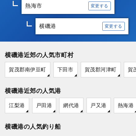
熱海市
変更する
横磯港
変更する
横磯港近郊の人気市町村
賀茂郡南伊豆町
下田市
賀茂郡河津町
賀
横磯港近郊の人気港
江梨港
戸田港
網代港
戸又港
熱海港
横磯港の人気釣り船