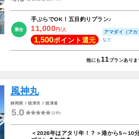
▲
手ぶらでOK！五目釣りプラン♪
11,000
円/人
乗合
アマダイ（アカ
1,500
ポイント還元
11
他にも
プランありま
風神丸
静岡県
焼津市
焼津港
5.0
(2件)
▲
＜2026年はアタリ年！？＞港から5～1