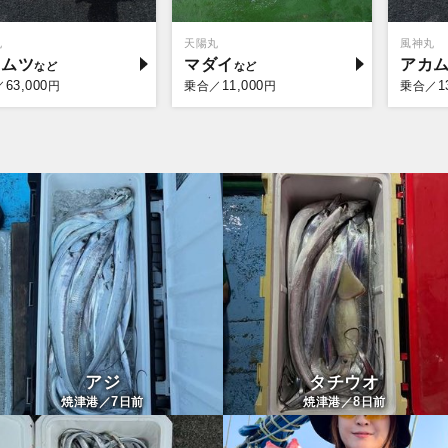
丸
天陽丸
風神丸
カムツ
マダイ
アカ
63,000
11,000
1
／
円
乗合／
円
乗合／
アジ
タチウオ
7
8
焼津港／
日前
焼津港／
日前