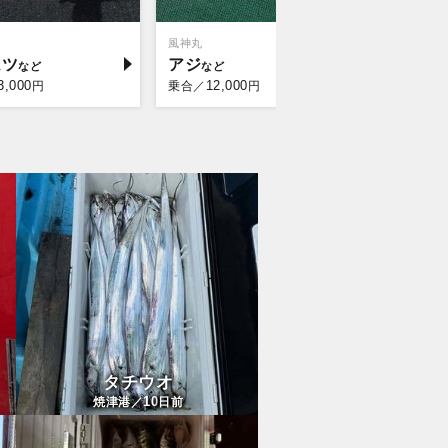
風神丸
風神丸
ムツ
アジ
シロギ
3,000
12,000
8,0
円
乗合／
円
乗合／
タチウオ
10
焼津港／
日前