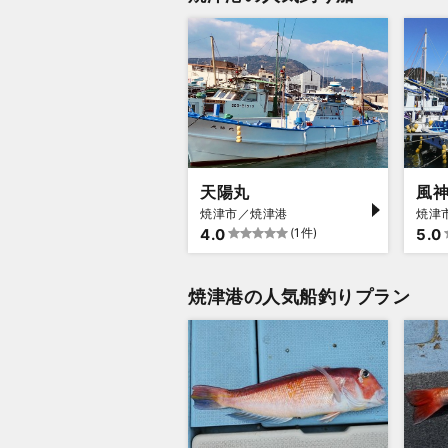
天陽丸
風
焼津市／焼津港
焼津
4.0
(1件)
5.0
焼津港の人気船釣りプラン