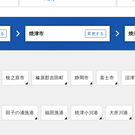
焼津市
焼
する
変更する
牧之原市
榛原郡吉田町
静岡市
富士市
沼津
田子の浦漁港
福田漁港
焼津小川港
大井川港