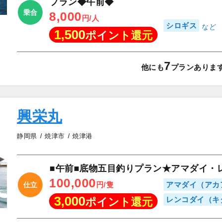
プラン◆午前◆
乗合
8,000
円/人
シロギス
1,500
ポイント還元
7
他にも
プランありま
興栄丸
静岡県
焼津市
焼津港
▲
■午前■底物五目釣りプラン★アマダイ・
100,000
アマダイ（アカ
円/隻
仕立
3,000
レンコダイ（キ
ポイント還元