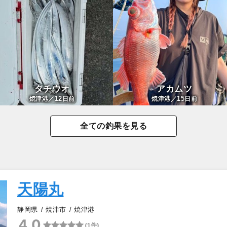
タチウオ
アカムツ
12
15
焼津港／
日前
焼津港／
日前
全ての釣果を見る
天陽丸
静岡県
焼津市
焼津港
4.0
(1件)