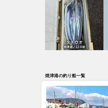
タチウオ
11
焼津港／
日前
焼津港の釣り船一覧