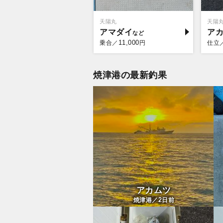
天陽丸
天陽
アマダイ
ア
11,000
乗合／
円
仕立
焼津港の最新釣果
アカムツ
2
焼津港／
日前