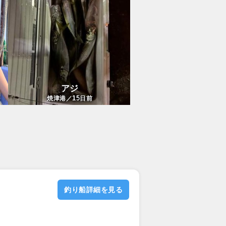
アジ
15
焼津港／
日前
釣り船詳細を見る