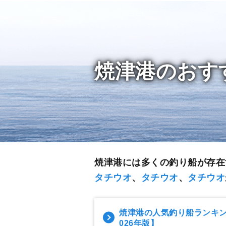
焼津港のおす
焼津港には多くの釣り船が存在
タチウオ
、
タチウオ
、
タチウオ
焼津港の人気釣り船ランキ
026年版】