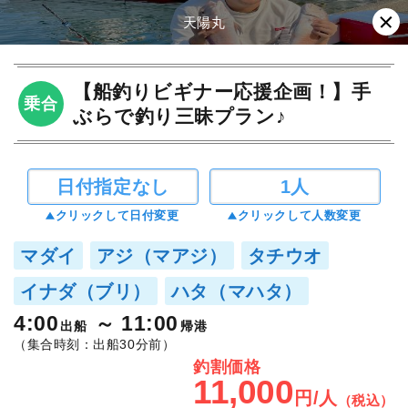
天陽丸
【船釣りビギナー応援企画！】手
乗合
ぶらで釣り三昧プラン♪
日付指定なし
1人
クリックして日付変更
クリックして人数変更
マダイ
アジ（マアジ）
タチウオ
イナダ（ブリ）
ハタ（マハタ）
4:00
11:00
出船
帰港
（集合時刻：出船30分前）
釣割価格
11,000
円/人
（税込）