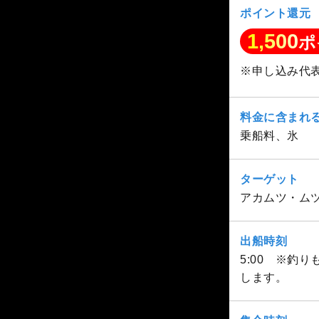
ポイント還元
1,500
ポ
※申し込み代
料金に含まれ
乗船料、氷
ターゲット
アカムツ・ム
出船時刻
5:00 ※釣
します。