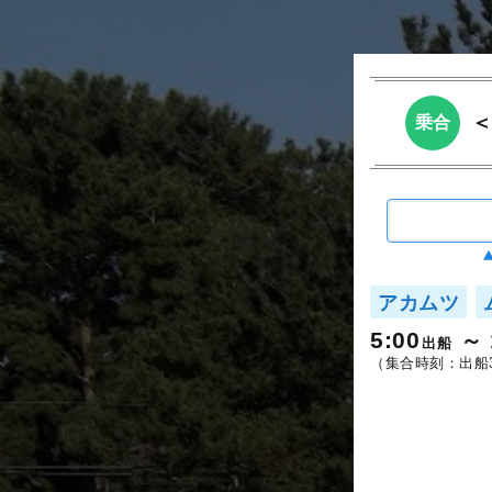
乗合
アカムツ
5:00
出船
（集合時刻：出船