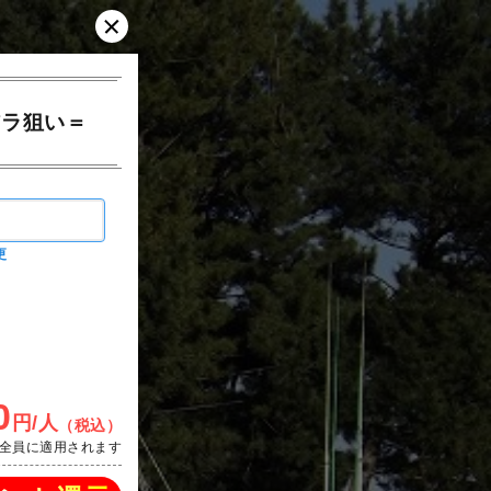
アラ狙い＝
更
0
円/人
（税込）
全員に適用されます