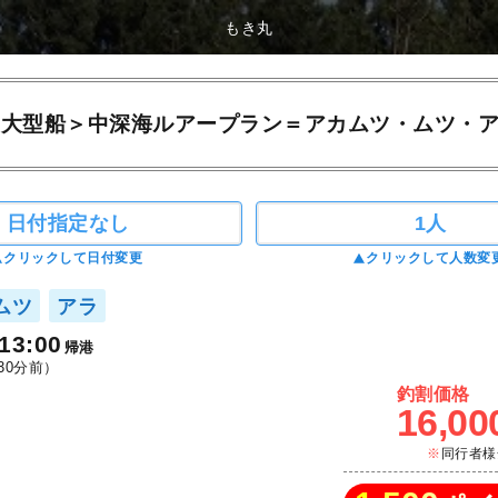
もき丸
＜大型船＞中深海ルアープラン＝アカムツ・ムツ・
日付指定なし
1人
クリックして日付変更
クリックして人数変
ムツ
アラ
13:00
帰港
30分前）
釣割価格
16,00
同行者様