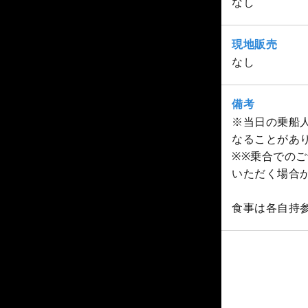
なし
現地販売
なし
備考
※当日の乗船
なることがあ
※※乗合での
いただく場合
食事は各自持