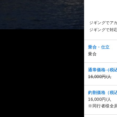
ジギングでア
ジギングで対
乗合・仕立
乗合
通常価格（税
16,000円/人
釣割価格（税
16,000円/人
※同行者様全