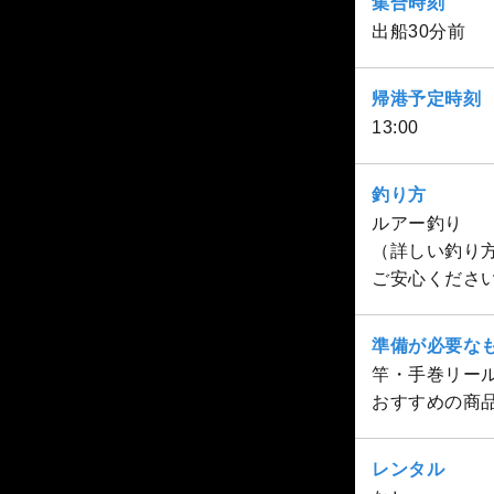
集合時刻
出船30分前
帰港予定時刻
13:00
釣り方
ルアー釣り
（詳しい釣り
ご安心くださ
準備が必要な
竿・手巻リー
おすすめの商
レンタル