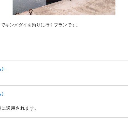
ーでキンメダイを釣りに行くプランです。
込）
込）
員に適用されます。