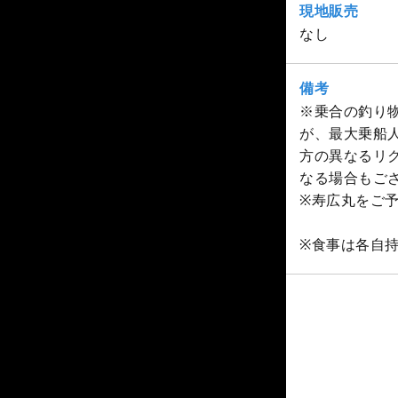
現地販売
なし
備考
※乗合の釣り物
が、最大乗船
方の異なるリク
なる場合もご
※寿広丸をご
※食事は各自