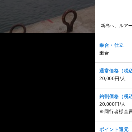
新島へ、ルア
乗合・仕立
乗合
通常価格（税
20,000円/人
釣割価格（税
20,000円/人
※同行者様全
ポイント還元