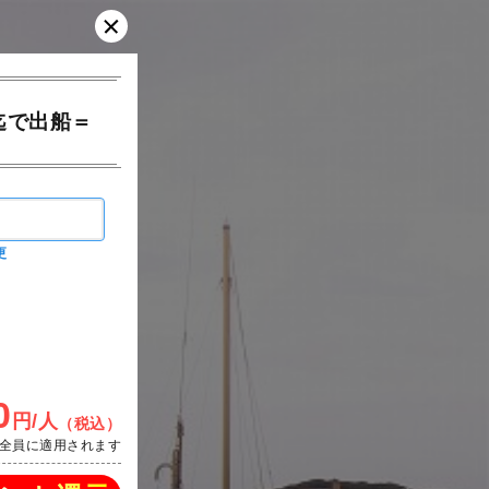
迄で出船＝
更
0
円/人
（税込）
全員に適用されます