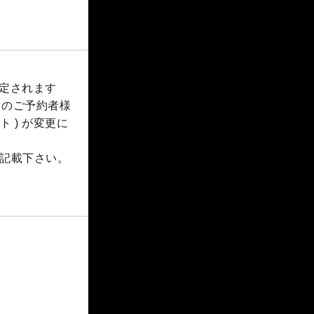
決定されます
らのご予約者様
 ) が変更に
記載下さい。