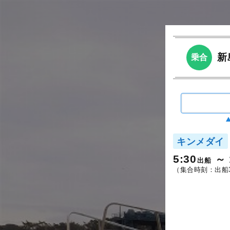
新
乗合
キンメダイ
5:30
出船
（集合時刻：出船