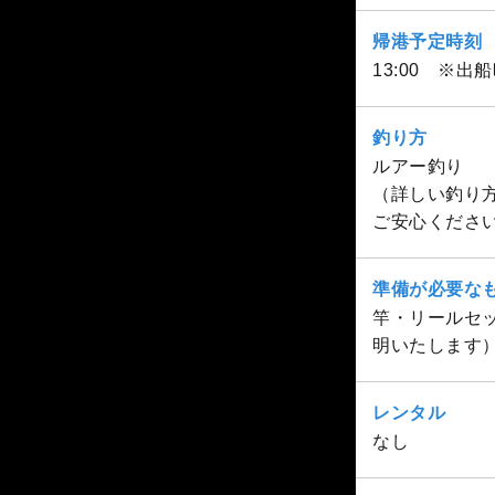
帰港予定時刻
13:00 ※
釣り方
ルアー釣り
（詳しい釣り
ご安心くださ
準備が必要な
竿・リールセ
明いたします
レンタル
なし