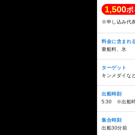
1,500
ポ
※申し込み代
料金に含まれ
乗船料、氷
ターゲット
キンメダイな
出船時刻
5:30 ※出
集合時刻
出船30分前