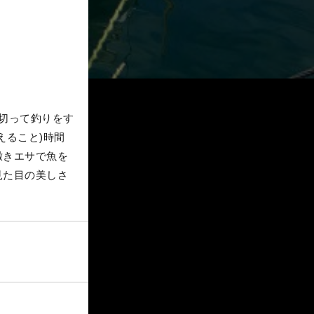
切って釣りをす
えること)時間
撒きエサで魚を
見た目の美しさ