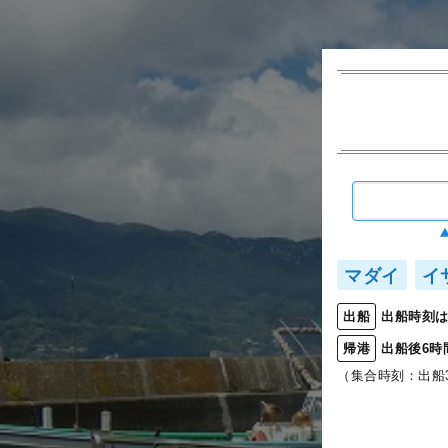
マダイ
イ
出船時刻は
出船
出船後6時
帰港
（集合時刻：出船