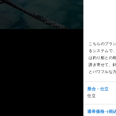
こちらのプラ
るシステムで、
は釣り船との
誘き寄せて、
とパワフルな
乗合・仕立
仕立
通常価格（税