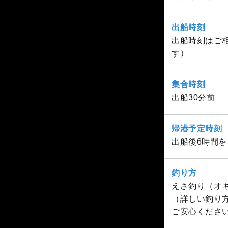
出船時刻
出船時刻はご相
す）
集合時刻
出船30分前
帰港予定時刻
出船後6時間
釣り方
えさ釣り（オ
（詳しい釣り
ご安心くださ