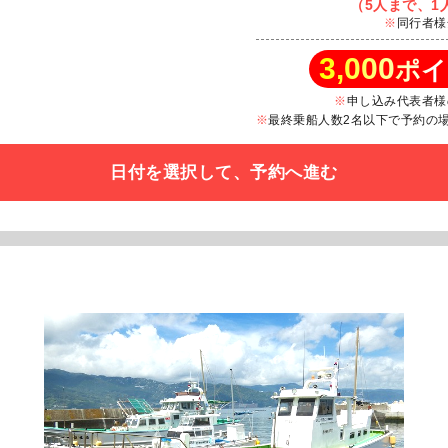
（5人まで、1人
同行者様
3,000
ポイ
申し込み代表者様
最終乗船人数2名以下で予約の場合
日付を選択して、予約へ進む