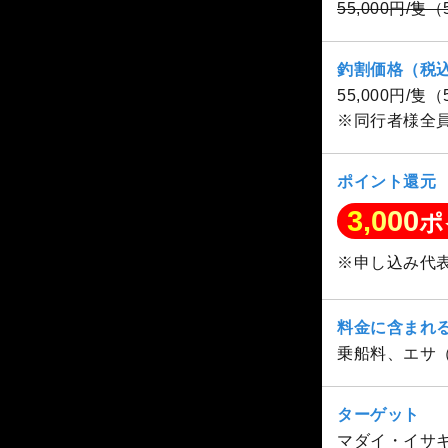
55,000円/隻
釣割価格（税
55,000円/隻
※同行者様全
ポイント還元
3,000
ポ
※申し込み代
料金に含まれ
乗船料、エサ
ターゲット
マダイ・イサ