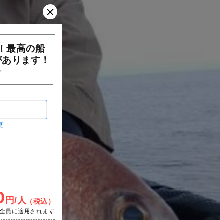
！最高の船
があります！
☆
更
0
円/人
（税込）
全員に適用されます