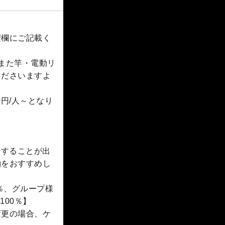
望欄にご記載く
。また竿・電動リ
くださいますよ
円/人～となり
船することが出
約をおすすめし
％、グループ様
100％】
変更の場合、ケ