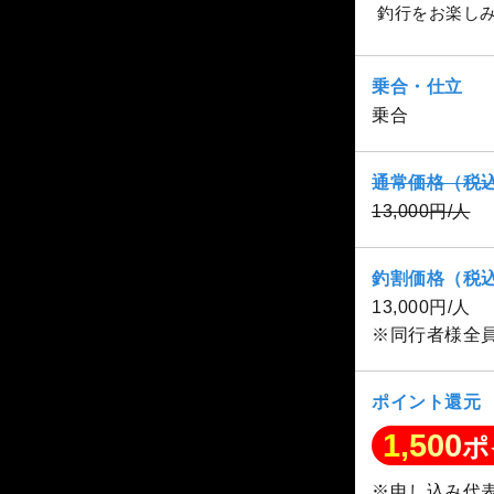
釣行をお楽し
乗合・仕立
乗合
通常価格（税
13,000円/人
釣割価格（税
13,000円/人
※同行者様全
ポイント還元
1,500
ポ
※申し込み代