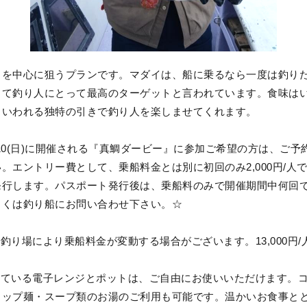
イを中心に狙うプランです。マダイは、船に乗るなら一度は釣り
して釣り人にとって最高のターゲットと言われています。食味は
といわれる独特の引きで釣り人を楽しませてくれます。
)～5/10(日)に開催される『真鯛ダービー』に参加ご希望の方は、ご
。エントリー費として、乗船料金とは別に初回のみ2,000円/人
発行します。パスポート発行後は、乗船料のみで開催期間中何回
しくは釣り船にお問い合わせ下さい。☆
釣り場により乗船料金が変動する場合がございます。13,000円/
している電子レンジとポットは、ご自由にお使いいただけます。
カップ麺・スープ類のお湯のご利用も可能です。温かいお食事と