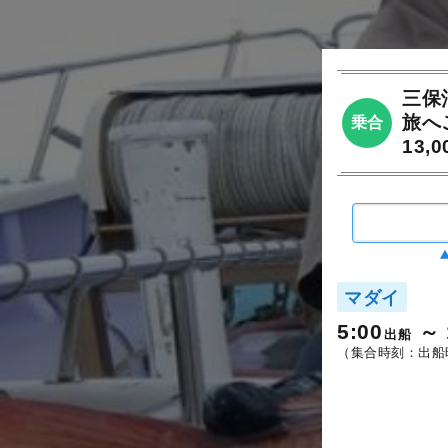
三保
旅へ
乗合
13
マダイ
5:00
出船
（集合時刻：出船