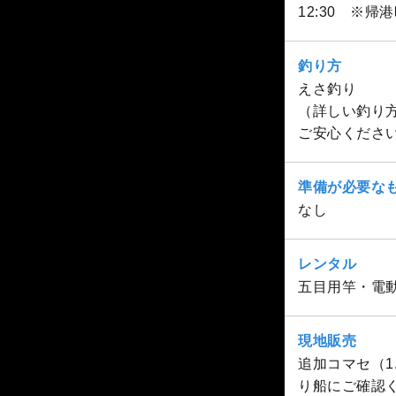
12:30 ※
釣り方
えさ釣り
（詳しい釣り
ご安心くださ
準備が必要な
なし
レンタル
五目用竿・電動
現地販売
追加コマセ（1.
り船にご確認