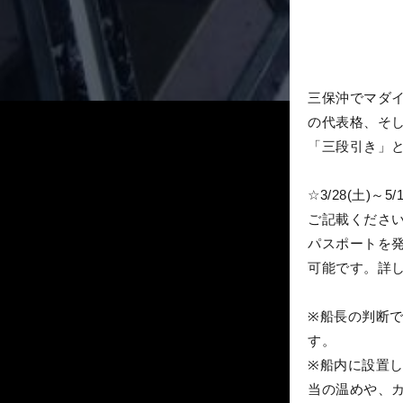
三保沖でマダ
の代表格、そ
「三段引き」
☆3/28(土
ご記載ください
パスポートを
可能です。詳
※船長の判断で
す。
※船内に設置
当の温めや、