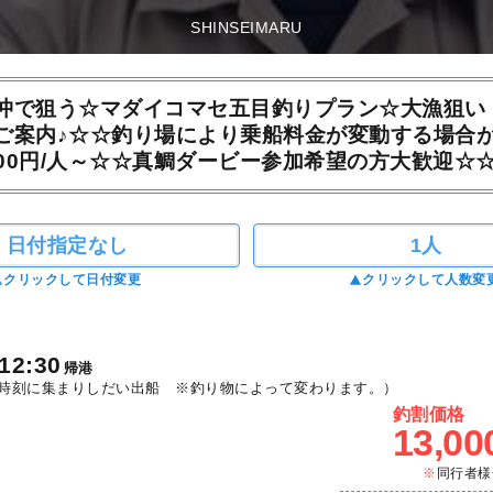
SHINSEIMARU
沖で狙う☆マダイコマセ五目釣りプラン☆大漁狙い
ご案内♪☆☆釣り場により乗船料金が変動する場合
,000円/人～☆☆真鯛ダービー参加希望の方大歓迎☆
日付指定なし
1人
クリックして日付変更
クリックして人数変
12:30
帰港
時刻に集まりしだい出船 ※釣り物によって変わります。）
釣割価格
13,00
同行者様