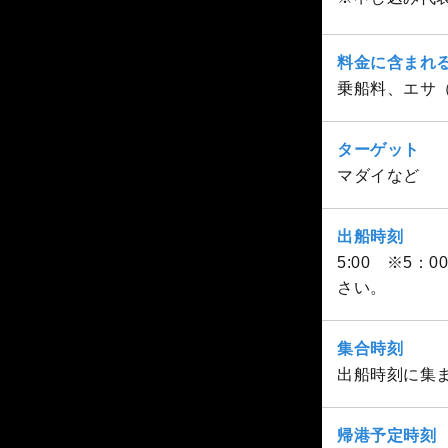
料金に含まれ
乗船料、エサ（
ターゲット
マダイなど
出船時刻
5:00 ※5
さい。
集合時刻
出船時刻に集
帰港予定時刻