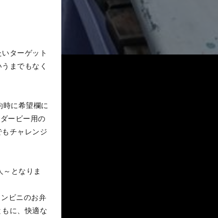
たいターゲット
いうまでもなく
予約時に希望欄に
でダービー用の
でもチャレンジ
人～となりま
コンビニのお弁
ともに、快適な