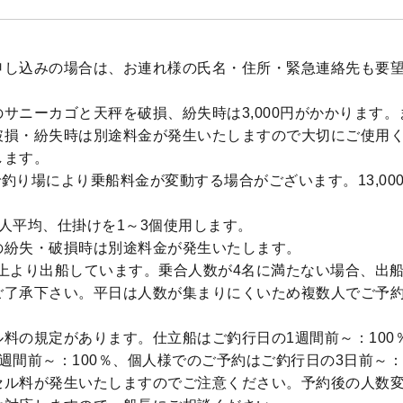
申し込みの場合は、お連れ様の氏名・住所・緊急連絡先も要
サニーカゴと天秤を破損、紛失時は3,000円がかかります
破損・紛失時は別途料金が発生いたしますので大切にご使用
します。
釣り場により乗船料金が変動する場合がございます。13,000
人平均、仕掛けを1～3個使用します。
の紛失・破損時は別途料金が発生いたします。
以上より出船しています。乗合人数が4名に満たない場合、出
ご了承下さい。平日は人数が集まりにくいため複数人でご予
料の規定があります。仕立船はご釣行日の1週間前～：100
週間前～：100％、個人様でのご予約はご釣行日の3日前～：
セル料が発生いたしますのでご注意ください。予約後の人数