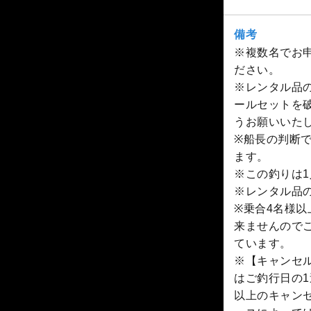
備考
※複数名でお
ださい。
※レンタル品の
ールセットを
うお願いいた
※船長の判断で
ます。
※この釣りは1
※レンタル品
※乗合4名様
来ませんので
ています。
※【キャンセル
はご釣行日の1
以上のキャン