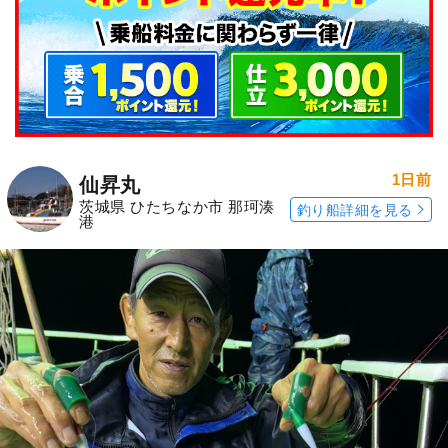
1日前
仙昇丸
茨城県 ひたちなか市 那珂湊
釣り船詳細を見る
港