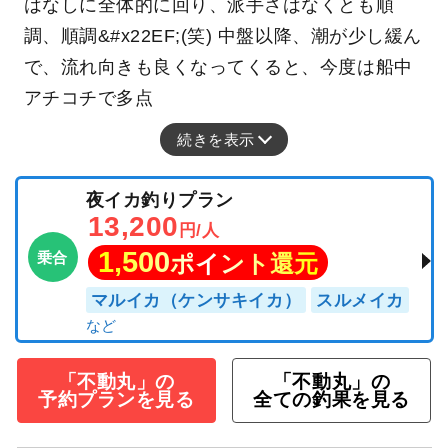
はなしに全体的に回り、派手さはなくとも順
調、順調&#x22EF;(笑) 中盤以降、潮が少し緩ん
で、流れ向きも良くなってくると、今度は船中
アチコチで多点
続きを表示
夜イカ釣りプラン
13,200
円/人
1,500
乗合
ポイント還元
マルイカ（ケンサキイカ）
スルメイカ
「不動丸」の
「不動丸」の
予約プランを見る
全ての釣果を見る