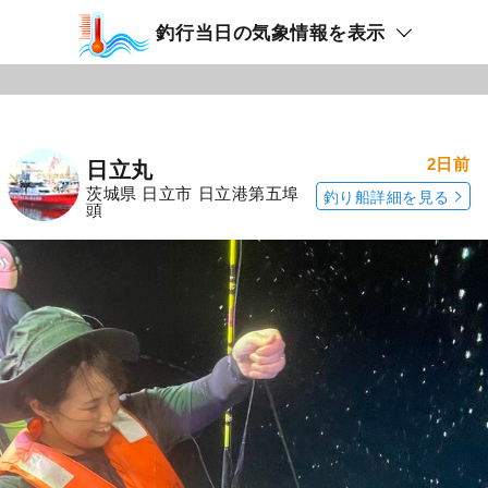
釣行当日の気象情報を表示
2日前
日立丸
茨城県 日立市 日立港第五埠
釣り船詳細を見る
頭