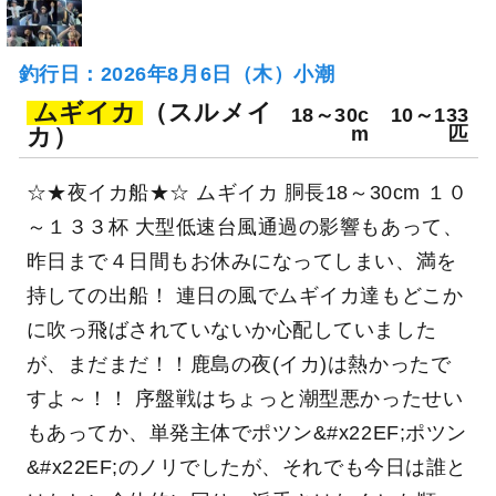
釣行日：2026年8月6日（木）小潮
ムギイカ
（スルメイ
18～30c
10～133
カ）
m
匹
☆★夜イカ船★☆ ムギイカ 胴長18～30cm １０
～１３３杯 大型低速台風通過の影響もあって、
昨日まで４日間もお休みになってしまい、満を
持しての出船！ 連日の風でムギイカ達もどこか
に吹っ飛ばされていないか心配していました
が、まだまだ！！鹿島の夜(イカ)は熱かったで
すよ～！！ 序盤戦はちょっと潮型悪かったせい
もあってか、単発主体でポツン&#x22EF;ポツン
&#x22EF;のノリでしたが、それでも今日は誰と