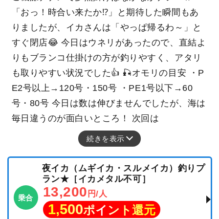
「おっ！時合い来たか⁉️」と期待した瞬間もあ
りましたが、イカさんは「やっぱ帰るわ～」と
すぐ閉店😂 今日はウネリがあったので、直結よ
りもブランコ仕掛けの方が釣りやすく、アタリ
も取りやすい状況でした👍 🎣オモリの目安 ・P
E2号以上→120号・150号 ・PE1号以下→60
号・80号 今日は数は伸びませんでしたが、海は
毎日違うのが面白いところ！ 次回は
続きを表示
夜イカ（ムギイカ・スルメイカ）釣りプ
ラン★［イカメタル不可］
13,200
円/人
乗合
1,500
ポイント還元