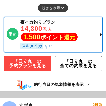
続きを表示
夜イカ釣りプラン
14,300
円/人
乗合
1,500
ポイント還元
スルメイカ
「日立丸」の
「日立丸」の
予約プランを見る
全ての釣果を見る
釣行当日の気象情報を表示
2日前
幸栄丸