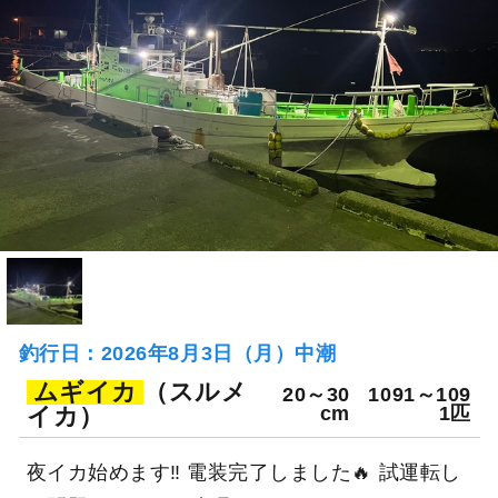
釣行日：2026年8月3日（月）中潮
ムギイカ
（スルメ
20～30
1091～109
イカ）
cm
1匹
夜イカ始めます‼️ 電装完了しました🔥 試運転し