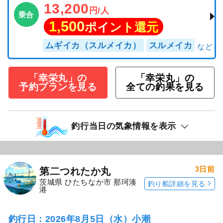
13,200
円/人
乗合
1,500
ポイント還元
ムギイカ（スルメイカ）
スルメイカ
「幸栄丸」の
「幸栄丸」の
予約プランを見る
全ての釣果を見る
釣行当日の気象情報を表示
3日前
第二つれたか丸
茨城県 ひたちなか市 那珂湊
釣り船詳細を見る
港
釣行日：2026年8月5日（水）小潮