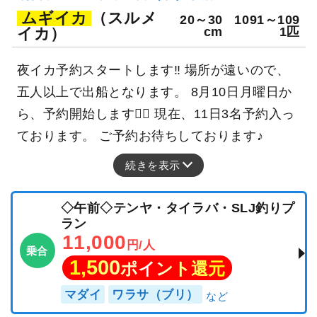
ムギイカ
（スルメ
20～30
1091～109
イカ）
cm
1匹
夜イカ予約スタートします‼️ 場所が遠いので、
五人以上で出船となります。 8月10日月曜日か
ら、予約開始します🙆‍♂️ 現在、11日3名予約入っ
ております。 ご予約お待ちしております♪
続きを表示
◇午前◇テンヤ・タイラバ・SLJ釣りプ
ラン
11,000
円/人
乗合
1,500
ポイント還元
マダイ
ワラサ（ブリ）