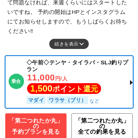
て問題なければ、来週くらいにはスタートした
いですね。 予約の開始はHPとインスタグラム
にてお知らせしますので、もうしばらくお待ち
ください‼️
続きを表示
◇午前◇テンヤ・タイラバ・SLJ釣りプ
ラン
11,000
円/人
乗合
1,500
ポイント還元
マダイ
ワラサ（ブリ）
「第二つれたか丸」
「第二つれたか丸」
の
の
予約プランを見る
全ての釣果を見る