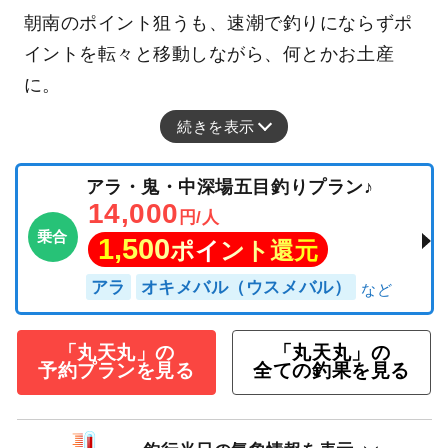
朝南のポイント狙うも、速潮で釣りにならずポ
イントを転々と移動しながら、何とかお土産
に。
続きを表示
アラ・鬼・中深場五目釣りプラン♪
14,000
円/人
乗合
1,500
ポイント還元
アラ
オキメバル（ウスメバル）
「丸天丸」の
「丸天丸」の
予約プランを見る
全ての釣果を見る