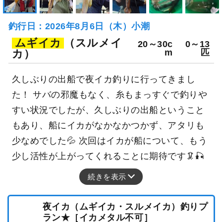
釣行日：2026年8月6日（木）小潮
ムギイカ
（スルメイ
20～30c
0～13
カ）
m
匹
久しぶりの出船で夜イカ釣りに行ってきまし
た！ サバの邪魔もなく、糸もまっすぐで釣りや
すい状況でしたが、久しぶりの出船ということ
もあり、船にイカがなかなかつかず、アタリも
少なめでした💦 次回はイカが船について、もう
少し活性が上がってくれることに期待です🦑🎣
続きを表示
夜イカ（ムギイカ・スルメイカ）釣りプ
ラン★［イカメタル不可］