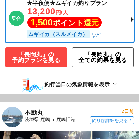
★半夜便★ムギイカ釣りプラン
13,200
円/人
乗合
1,500
ポイント還元
ムギイカ（スルメイカ）
「長岡丸」の
「長岡丸」の
予約プランを見る
全ての釣果を見る
釣行当日の気象情報を表示
2日前
不動丸
茨城県 鹿嶋市 鹿嶋旧港
釣り船詳細を見る