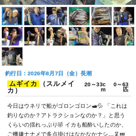
釣行日：2026年8月7日（金）長潮
ムギイカ
（スルメイ
20～33c
0～63
カ）
m
匹
今日はウネリで船がゴロンゴロン🛥️💦 「これは
釣りなのか？アトラクションなのか？」と思う
くらいの揺れっぷり🤣 イカも船酔いしたのか、
ご機嫌ナナメで多点掛けはなかなかナシ…🦑💤