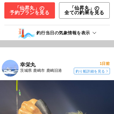
「仙昇丸」の
「仙昇丸」の
予約プランを見る
全ての釣果を見る
釣行当日の気象情報を表示
1日前
幸栄丸
茨城県 鹿嶋市 鹿嶋旧港
釣り船詳細を見る