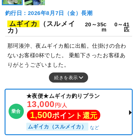
釣行日：2026年8月7日（金）長潮
ムギイカ
（スルメイ
20～35c
0～41
カ）
m
匹
那珂湊沖、夜ムギイカ船に出船。仕掛けの合わ
ないお客様0杯でした。 乗船下さったお客様あ
りがとうございました。
続きを表示
★夜便★ムギイカ釣りプラン
13,000
円/人
乗合
1,500
ポイント還元
ムギイカ（スルメイカ）