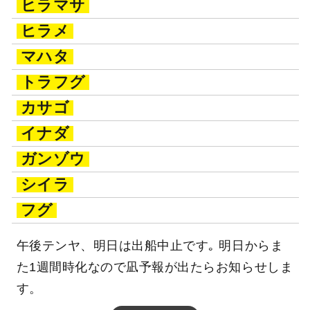
ヒラマサ
ヒラメ
マハタ
トラフグ
カサゴ
イナダ
ガンゾウ
シイラ
フグ
午後テンヤ、明日は出船中止です｡ 明日からま
た1週間時化なので凪予報が出たらお知らせしま
す。