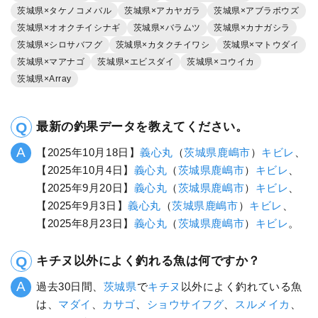
茨城県×タケノコメバル
茨城県×アカヤガラ
茨城県×アブラボウズ
茨城県×オオクチイシナギ
茨城県×バラムツ
茨城県×カナガシラ
茨城県×シロサバフグ
茨城県×カタクチイワシ
茨城県×マトウダイ
茨城県×マアナゴ
茨城県×エビスダイ
茨城県×コウイカ
茨城県×Array
最新の釣果データを教えてください。
【2025年10月18日】
義心丸
（
茨城県
鹿嶋市
）
キビレ
、
【2025年10月4日】
義心丸
（
茨城県
鹿嶋市
）
キビレ
、
【2025年9月20日】
義心丸
（
茨城県
鹿嶋市
）
キビレ
、
【2025年9月3日】
義心丸
（
茨城県
鹿嶋市
）
キビレ
、
【2025年8月23日】
義心丸
（
茨城県
鹿嶋市
）
キビレ
。
キチヌ以外によく釣れる魚は何ですか？
過去30日間、
茨城県
で
キチヌ
以外によく釣れている魚
は、
マダイ
、
カサゴ
、
ショウサイフグ
、
スルメイカ
、