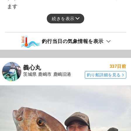
ます
続きを表示
釣行当日の気象情報を表示
337日前
義心丸
茨城県 鹿嶋市 鹿嶋旧港
釣り船詳細を見る