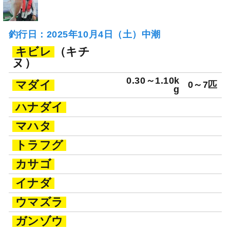
釣行日：2025年10月4日（土）中潮
キビレ
（キチ
ヌ）
0.30～1.10k
マダイ
0～7匹
g
ハナダイ
マハタ
トラフグ
カサゴ
イナダ
ウマズラ
ガンゾウ