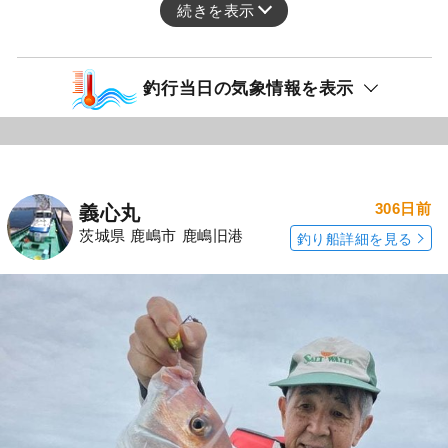
続きを表示
釣行当日の気象情報を表示
306日前
義心丸
茨城県 鹿嶋市 鹿嶋旧港
釣り船詳細を見る