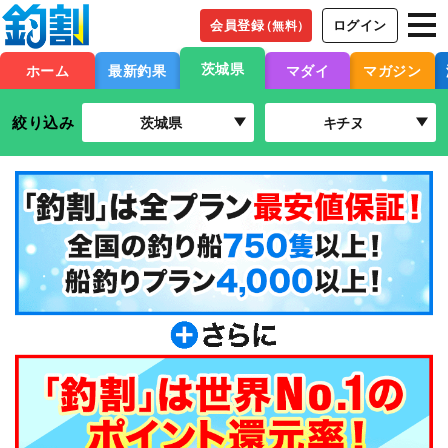
会員登録
ログイン
（無料）
茨城県
ホーム
最新釣果
マダイ
マガジン
絞り込み
茨城県
キチヌ