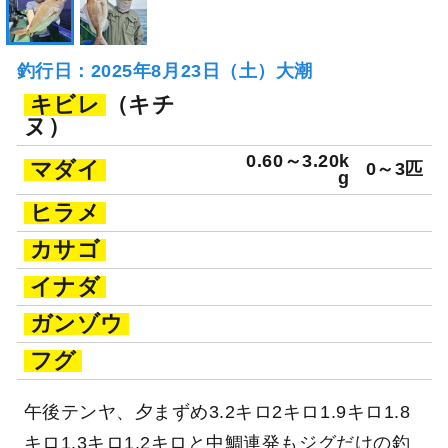
釣行日：2025年8月23日（土）大潮
キビレ
（キチ
ヌ）
0.60～3.20k
マダイ
0～3匹
g
ヒラメ
カサゴ
イナダ
ガンゾウ
フグ
午後テンヤ、夕まずめ3.2キロ2キロ1.9キロ1.8
キロ1.3キロ1.2キロと中鯛連発もジグだけの釣