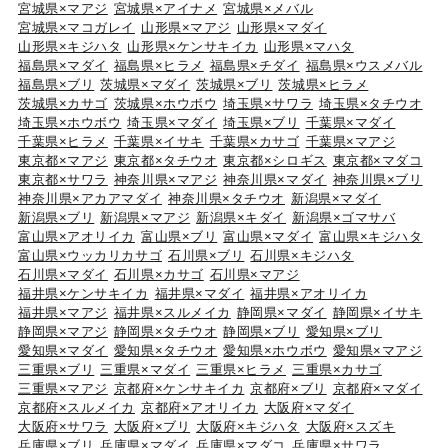
宮城県×マアジ
宮城県×アイナメ
宮城県×メバル
宮城県×マコガレイ
山形県×マアジ
山形県×マダイ
山形県×キジハタ
山形県×ケンサキイカ
山形県×マハタ
福島県×マダイ
福島県×ヒラメ
福島県×チダイ
福島県×ウスメバル
福島県×ブリ
茨城県×マダイ
茨城県×ブリ
茨城県×ヒラメ
茨城県×カサゴ
茨城県×ホウボウ
埼玉県×サワラ
埼玉県×タチウオ
埼玉県×ホウボウ
埼玉県×マダイ
埼玉県×ブリ
千葉県×マダイ
千葉県×ヒラメ
千葉県×イサキ
千葉県×カサゴ
千葉県×マアジ
東京都×マアジ
東京都×タチウオ
東京都×シロギス
東京都×マダコ
東京都×サワラ
神奈川県×マアジ
神奈川県×マダイ
神奈川県×ブリ
神奈川県×アカアマダイ
神奈川県×タチウオ
新潟県×マダイ
新潟県×ブリ
新潟県×マアジ
新潟県×キダイ
新潟県×ゴマサバ
富山県×アオリイカ
富山県×ブリ
富山県×マダイ
富山県×キジハタ
富山県×ウッカリカサゴ
石川県×ブリ
石川県×キジハタ
石川県×マダイ
石川県×カサゴ
石川県×マアジ
福井県×ケンサキイカ
福井県×マダイ
福井県×アオリイカ
福井県×マアジ
福井県×スルメイカ
静岡県×マダイ
静岡県×イサキ
静岡県×マアジ
静岡県×タチウオ
静岡県×ブリ
愛知県×ブリ
愛知県×マダイ
愛知県×タチウオ
愛知県×ホウボウ
愛知県×マアジ
三重県×ブリ
三重県×マダイ
三重県×ヒラメ
三重県×カサゴ
三重県×マアジ
京都府×ケンサキイカ
京都府×ブリ
京都府×マダイ
京都府×スルメイカ
京都府×アオリイカ
大阪府×マダイ
大阪府×サワラ
大阪府×ブリ
大阪府×キジハタ
大阪府×スズキ
兵庫県×ブリ
兵庫県×マダイ
兵庫県×マダコ
兵庫県×サワラ