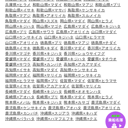
兵庫県×ヒラメ
和歌山県×マダイ
和歌山県×マアジ
和歌山県×ブリ
和歌山県×イサキ
和歌山県×マサバ
鳥取県×ケンサキイカ
鳥取県×マアジ
鳥取県×アオリイカ
鳥取県×スルメイカ
鳥取県×マダイ
岡山県×スズキ
岡山県×マダイ
岡山県×ヒラメ
岡山県×キジハタ
岡山県×マゴチ
広島県×マダイ
広島県×キジハタ
広島県×ブリ
広島県×サワラ
広島県×アオリイカ
山口県×マダイ
山口県×ケンサキイカ
山口県×キジハタ
山口県×ヒラマサ
山口県×アオリイカ
徳島県×ブリ
徳島県×マアジ
徳島県×チダイ
徳島県×イサキ
徳島県×キダイ
香川県×マダイ
香川県×アオリイカ
香川県×マゴチ
香川県×キジハタ
香川県×ショウサイフグ
愛媛県×マダイ
愛媛県×ブリ
愛媛県×キジハタ
愛媛県×タチウオ
愛媛県×サワラ
高知県×カンパチ
高知県×アカアマダイ
高知県×イサキ
高知県×マダイ
高知県×ケンサキイカ
福岡県×マダイ
福岡県×ヤリイカ
福岡県×ケンサキイカ
福岡県×ヒラマサ
福岡県×ブリ
佐賀県×マダイ
佐賀県×ヒラマサ
佐賀県×イサキ
佐賀県×アカアマダイ
佐賀県×ヤリイカ
長崎県×マダイ
長崎県×キジハタ
長崎県×オオモンハタ
長崎県×アオハタ
長崎県×ブリ
熊本県×マダイ
熊本県×ヒラメ
熊本県×メバル
熊本県×キジハタ
熊本県×カサゴ
鹿児島県×マダイ
鹿児島県×ケンサキイカ
鹿児島県×アオハタ
鹿児島県×アオリイカ
鹿児島県×カンパチ
沖縄県×スジアラ
沖縄県×キハダ
沖縄県×バラハタ
沖縄県×ハマフエフキ
沖縄県×クエ