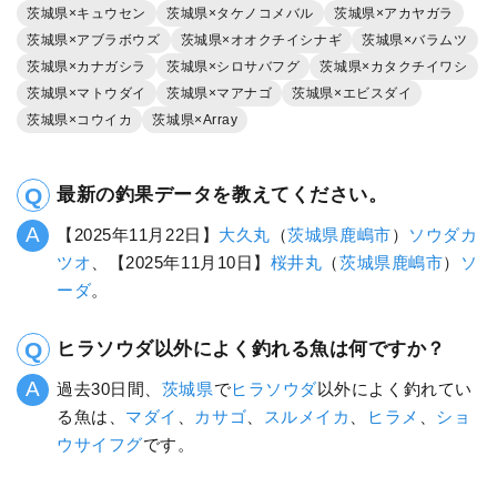
茨城県×キュウセン
茨城県×タケノコメバル
茨城県×アカヤガラ
茨城県×アブラボウズ
茨城県×オオクチイシナギ
茨城県×バラムツ
茨城県×カナガシラ
茨城県×シロサバフグ
茨城県×カタクチイワシ
茨城県×マトウダイ
茨城県×マアナゴ
茨城県×エビスダイ
茨城県×コウイカ
茨城県×Array
最新の釣果データを教えてください。
【2025年11月22日】
大久丸
（
茨城県
鹿嶋市
）
ソウダカ
ツオ
、【2025年11月10日】
桜井丸
（
茨城県
鹿嶋市
）
ソ
ーダ
。
ヒラソウダ以外によく釣れる魚は何ですか？
過去30日間、
茨城県
で
ヒラソウダ
以外によく釣れてい
る魚は、
マダイ
、
カサゴ
、
スルメイカ
、
ヒラメ
、
ショ
ウサイフグ
です。