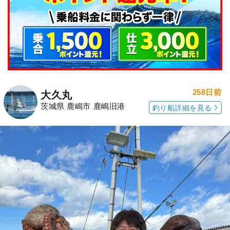
258日前
大久丸
茨城県 鹿嶋市 鹿嶋旧港
釣り船詳細を見る