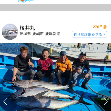
270日前
桜井丸
茨城県 鹿嶋市 鹿嶋新港
釣り船詳細を見る