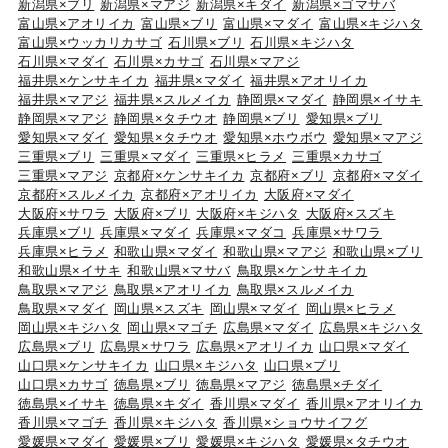
新潟県×ブリ
新潟県×マアジ
新潟県×キダイ
新潟県×ゴマサバ
富山県×アオリイカ
富山県×ブリ
富山県×マダイ
富山県×キジハタ
富山県×ウッカリカサゴ
石川県×ブリ
石川県×キジハタ
石川県×マダイ
石川県×カサゴ
石川県×マアジ
福井県×ケンサキイカ
福井県×マダイ
福井県×アオリイカ
福井県×マアジ
福井県×スルメイカ
静岡県×マダイ
静岡県×イサキ
静岡県×マアジ
静岡県×タチウオ
静岡県×ブリ
愛知県×ブリ
愛知県×マダイ
愛知県×タチウオ
愛知県×ホウボウ
愛知県×マアジ
三重県×ブリ
三重県×マダイ
三重県×ヒラメ
三重県×カサゴ
三重県×マアジ
京都府×ケンサキイカ
京都府×ブリ
京都府×マダイ
京都府×スルメイカ
京都府×アオリイカ
大阪府×マダイ
大阪府×サワラ
大阪府×ブリ
大阪府×キジハタ
大阪府×スズキ
兵庫県×ブリ
兵庫県×マダイ
兵庫県×マダコ
兵庫県×サワラ
兵庫県×ヒラメ
和歌山県×マダイ
和歌山県×マアジ
和歌山県×ブリ
和歌山県×イサキ
和歌山県×マサバ
鳥取県×ケンサキイカ
鳥取県×マアジ
鳥取県×アオリイカ
鳥取県×スルメイカ
鳥取県×マダイ
岡山県×スズキ
岡山県×マダイ
岡山県×ヒラメ
岡山県×キジハタ
岡山県×マゴチ
広島県×マダイ
広島県×キジハタ
広島県×ブリ
広島県×サワラ
広島県×アオリイカ
山口県×マダイ
山口県×ケンサキイカ
山口県×キジハタ
山口県×ブリ
山口県×カサゴ
徳島県×ブリ
徳島県×マアジ
徳島県×チダイ
徳島県×イサキ
徳島県×キダイ
香川県×マダイ
香川県×アオリイカ
香川県×マゴチ
香川県×キジハタ
香川県×ショウサイフグ
愛媛県×マダイ
愛媛県×ブリ
愛媛県×キジハタ
愛媛県×タチウオ