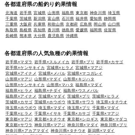
各都道府県の船釣り釣果情報
北海道
岩手県
宮城県
山形県
福島県
東京都
神奈川県
埼玉県
千葉県
茨城県
新潟県
富山県
石川県
福井県
愛知県
静岡県
三重県
大阪府
兵庫県
和歌山県
京都府
広島県
岡山県
山口県
鳥取県
島根県
高知県
香川県
徳島県
愛媛県
福岡県
佐賀県
長崎県
熊本県
大分県
鹿児島県
沖縄県
各都道府県の人気魚種の釣果情報
岩手県×マダラ
岩手県×スルメイカ
岩手県×ブリ
岩手県×カサゴ
岩手県×ケンサキイカ
宮城県×ヒラメ
宮城県×マアジ
宮城県×アイナメ
宮城県×メバル
宮城県×マコガレイ
山形県×マアジ
山形県×マダイ
山形県×キジハタ
山形県×ケンサキイカ
山形県×マハタ
福島県×マダイ
福島県×ヒラメ
福島県×チダイ
福島県×ウスメバル
福島県×アイナメ
茨城県×マダイ
茨城県×ブリ
茨城県×ヒラメ
茨城県×カサゴ
茨城県×ホウボウ
埼玉県×サワラ
埼玉県×タチウオ
埼玉県×ホウボウ
埼玉県×マダイ
埼玉県×ブリ
千葉県×マダイ
千葉県×ヒラメ
千葉県×イサキ
千葉県×カサゴ
千葉県×マアジ
東京都×マアジ
東京都×タチウオ
東京都×シロギス
東京都×マダコ
東京都×サワラ
神奈川県×マアジ
神奈川県×マダイ
神奈川県×ブリ
神奈川県×アカアマダイ
神奈川県×タチウオ
新潟県×マダイ