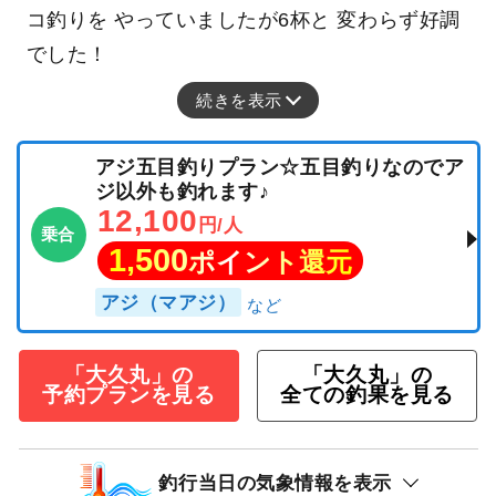
コ釣りを やっていましたが6杯と 変わらず好調
でした！
続きを表示
アジ五目釣りプラン☆五目釣りなのでア
ジ以外も釣れます♪
12,100
円/人
乗合
1,500
ポイント還元
アジ（マアジ）
「大久丸」の
「大久丸」の
予約プランを見る
全ての釣果を見る
釣行当日の気象情報を表示