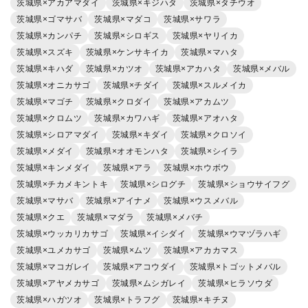
茨城県×アカアマダイ
茨城県×キジハタ
茨城県×タチウオ
茨城県×ゴマサバ
茨城県×マダコ
茨城県×サワラ
茨城県×カンパチ
茨城県×シロギス
茨城県×ヤリイカ
茨城県×スズキ
茨城県×ケンサキイカ
茨城県×マハタ
茨城県×キハダ
茨城県×カツオ
茨城県×アカハタ
茨城県×メバル
茨城県×オニカサゴ
茨城県×チダイ
茨城県×スルメイカ
茨城県×マゴチ
茨城県×クロダイ
茨城県×アカムツ
茨城県×クロムツ
茨城県×カワハギ
茨城県×アオハタ
茨城県×シロアマダイ
茨城県×キダイ
茨城県×クロソイ
茨城県×メダイ
茨城県×オオモンハタ
茨城県×シイラ
茨城県×キンメダイ
茨城県×アラ
茨城県×ホウボウ
茨城県×チカメキントキ
茨城県×シログチ
茨城県×ショウサイフグ
茨城県×マサバ
茨城県×アイナメ
茨城県×ウスメバル
茨城県×クエ
茨城県×マダラ
茨城県×メバチ
茨城県×ウッカリカサゴ
茨城県×イシダイ
茨城県×ウマヅラハギ
茨城県×ユメカサゴ
茨城県×ムツ
茨城県×アカカマス
茨城県×マコガレイ
茨城県×アコウダイ
茨城県×トゴットメバル
茨城県×アヤメカサゴ
茨城県×ムシガレイ
茨城県×ヒラソウダ
茨城県×ハガツオ
茨城県×トラフグ
茨城県×キチヌ