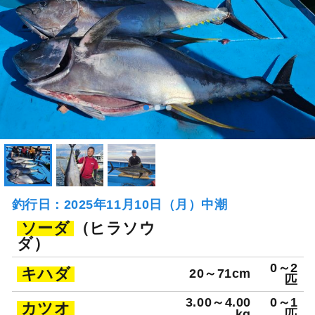
釣行日：2025年11月10日（月）中潮
ソーダ
（ヒラソウ
ダ）
0～2
キハダ
20～71cm
匹
3.00～4.00
0～1
カツオ
kg
匹