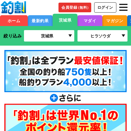
会員登録
ログイン
（無料）
茨城県
ホーム
最新釣果
マダイ
マガジン
絞り込み
茨城県
ヒラソウダ