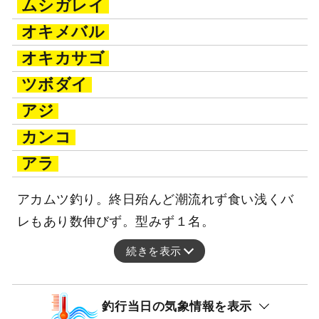
ムシガレイ
オキメバル
オキカサゴ
ツボダイ
アジ
カンコ
アラ
アカムツ釣り。終日殆んど潮流れず食い浅くバ
レもあり数伸びず。型みず１名。
続きを表示
釣行当日の気象情報を表示