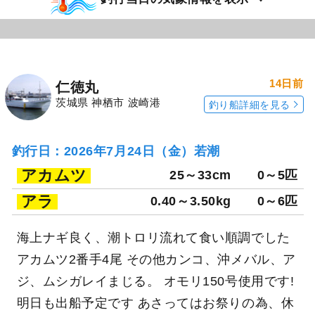
14日前
仁徳丸
茨城県 神栖市 波崎港
釣り船詳細を見る
釣行日：2026年7月24日（金）若潮
アカムツ
25～33cm
0～5匹
アラ
0.40～3.50kg
0～6匹
海上ナギ良く、潮トロリ流れて食い順調でした
アカムツ2番手4尾 その他カンコ、沖メバル、ア
ジ、ムシガレイまじる。 オモリ150号使用です!
明日も出船予定です あさってはお祭りの為、休