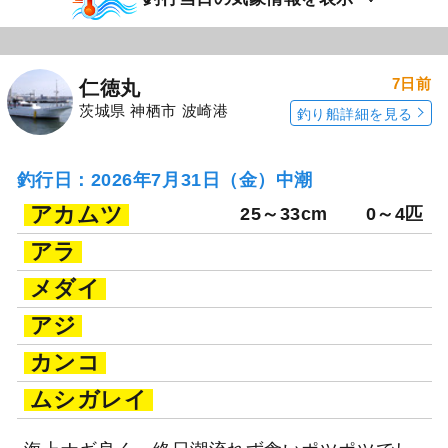
7日前
仁徳丸
茨城県 神栖市 波崎港
釣り船詳細を見る
釣行日：2026年7月31日（金）中潮
アカムツ
25～33cm
0～4匹
アラ
メダイ
アジ
カンコ
ムシガレイ