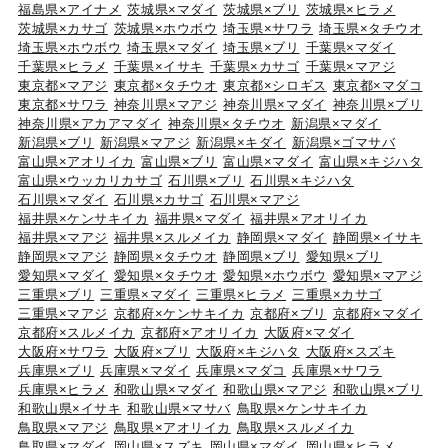
福島県×アイナメ
茨城県×マダイ
茨城県×ブリ
茨城県×ヒラメ
茨城県×カサゴ
茨城県×ホウボウ
埼玉県×サワラ
埼玉県×タチウオ
埼玉県×ホウボウ
埼玉県×マダイ
埼玉県×ブリ
千葉県×マダイ
千葉県×ヒラメ
千葉県×イサキ
千葉県×カサゴ
千葉県×マアジ
東京都×マアジ
東京都×タチウオ
東京都×シロギス
東京都×マダコ
東京都×サワラ
神奈川県×マアジ
神奈川県×マダイ
神奈川県×ブリ
神奈川県×アカアマダイ
神奈川県×タチウオ
新潟県×マダイ
新潟県×ブリ
新潟県×マアジ
新潟県×キダイ
新潟県×ゴマサバ
富山県×アオリイカ
富山県×ブリ
富山県×マダイ
富山県×キジハタ
富山県×ウッカリカサゴ
石川県×ブリ
石川県×キジハタ
石川県×マダイ
石川県×カサゴ
石川県×マアジ
福井県×ケンサキイカ
福井県×マダイ
福井県×アオリイカ
福井県×マアジ
福井県×スルメイカ
静岡県×マダイ
静岡県×イサキ
静岡県×マアジ
静岡県×タチウオ
静岡県×ブリ
愛知県×ブリ
愛知県×マダイ
愛知県×タチウオ
愛知県×ホウボウ
愛知県×マアジ
三重県×ブリ
三重県×マダイ
三重県×ヒラメ
三重県×カサゴ
三重県×マアジ
京都府×ケンサキイカ
京都府×ブリ
京都府×マダイ
京都府×スルメイカ
京都府×アオリイカ
大阪府×マダイ
大阪府×サワラ
大阪府×ブリ
大阪府×キジハタ
大阪府×スズキ
兵庫県×ブリ
兵庫県×マダイ
兵庫県×マダコ
兵庫県×サワラ
兵庫県×ヒラメ
和歌山県×マダイ
和歌山県×マアジ
和歌山県×ブリ
和歌山県×イサキ
和歌山県×マサバ
鳥取県×ケンサキイカ
鳥取県×マアジ
鳥取県×アオリイカ
鳥取県×スルメイカ
鳥取県×マダイ
岡山県×スズキ
岡山県×マダイ
岡山県×ヒラメ