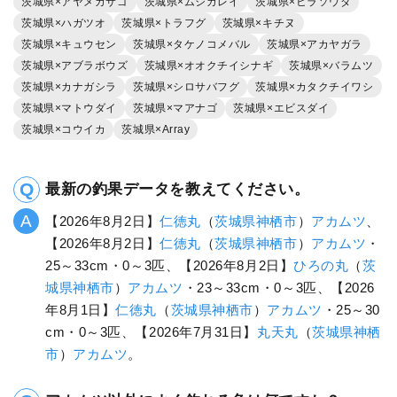
茨城県×アヤメカサゴ
茨城県×ムシガレイ
茨城県×ヒラソウダ
茨城県×ハガツオ
茨城県×トラフグ
茨城県×キチヌ
茨城県×キュウセン
茨城県×タケノコメバル
茨城県×アカヤガラ
茨城県×アブラボウズ
茨城県×オオクチイシナギ
茨城県×バラムツ
茨城県×カナガシラ
茨城県×シロサバフグ
茨城県×カタクチイワシ
茨城県×マトウダイ
茨城県×マアナゴ
茨城県×エビスダイ
茨城県×コウイカ
茨城県×Array
最新の釣果データを教えてください。
【2026年8月2日】
仁徳丸
（
茨城県
神栖市
）
アカムツ
、
【2026年8月2日】
仁徳丸
（
茨城県
神栖市
）
アカムツ
・
25～33cm・0～3匹、【2026年8月2日】
ひろの丸
（
茨
城県
神栖市
）
アカムツ
・23～33cm・0～3匹、【2026
年8月1日】
仁徳丸
（
茨城県
神栖市
）
アカムツ
・25～30
cm・0～3匹、【2026年7月31日】
丸天丸
（
茨城県
神栖
市
）
アカムツ
。