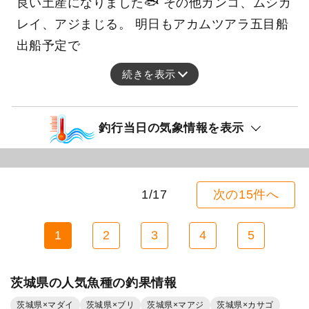
良い土産になりました🐟 その他カンコ、ムシガ
レイ、アジまじる。 明日もアカムツアラ五目船
出船予定で
続きを表示
釣行当日の気象情報を表示
1/17
次の15件へ
1
2
3
4
5
茨城県の人気魚種の釣果情報
茨城県×マダイ
茨城県×ブリ
茨城県×マアジ
茨城県×カサゴ