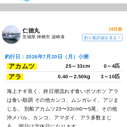
18日前
仁徳丸
茨城県 神栖市 波崎港
釣り船詳細を見る
釣行日：2026年7月20日（月）小潮
アカムツ
25～33cm
0～4匹
アラ
0.40～2.50kg
3～10匹
海上ナギ良く、終日潮流れず食いポツポツ アラ
は食い順調 その他カンコ、ムシガレイ、アジま
じる。 別船アカムツ23〜32cm0〜5尾、その他
沖メバル、カンコ、アマダイ、アラ多数まじ
る。 明日は定休日になります