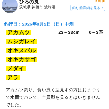
5日前
ひろの丸
茨城県 神栖市 波崎港
釣り船詳細を見る
釣行日：2026年8月2日（日）中潮
アカムツ
23～33cm
0～3匹
ムシガレイ
オキメバル
オキカサゴ
メダイ
アラ
アカムツ釣り。食い浅く型見ずの方はおまつり
で水面でバレて、全員型を見るとはいきません
でした。