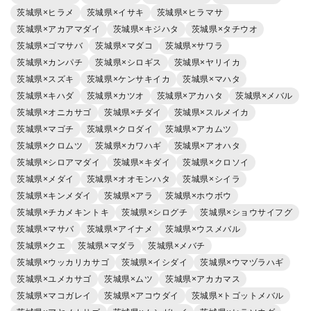
茨城県×ヒラメ
茨城県×イサキ
茨城県×ヒラマサ
茨城県×アカアマダイ
茨城県×キジハタ
茨城県×タチウオ
茨城県×ゴマサバ
茨城県×マダコ
茨城県×サワラ
茨城県×カンパチ
茨城県×シロギス
茨城県×ヤリイカ
茨城県×スズキ
茨城県×ケンサキイカ
茨城県×マハタ
茨城県×キハダ
茨城県×カツオ
茨城県×アカハタ
茨城県×メバル
茨城県×オニカサゴ
茨城県×チダイ
茨城県×スルメイカ
茨城県×マゴチ
茨城県×クロダイ
茨城県×アカムツ
茨城県×クロムツ
茨城県×カワハギ
茨城県×アオハタ
茨城県×シロアマダイ
茨城県×キダイ
茨城県×クロソイ
茨城県×メダイ
茨城県×オオモンハタ
茨城県×シイラ
茨城県×キンメダイ
茨城県×アラ
茨城県×ホウボウ
茨城県×チカメキントキ
茨城県×シログチ
茨城県×ショウサイフグ
茨城県×マサバ
茨城県×アイナメ
茨城県×ウスメバル
茨城県×クエ
茨城県×マダラ
茨城県×メバチ
茨城県×ウッカリカサゴ
茨城県×イシダイ
茨城県×ウマヅラハギ
茨城県×ユメカサゴ
茨城県×ムツ
茨城県×アカカマス
茨城県×マコガレイ
茨城県×アコウダイ
茨城県×トゴットメバル