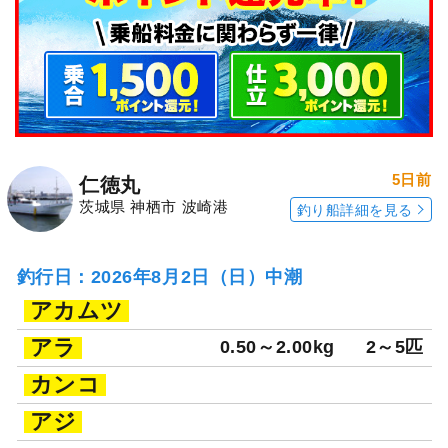
5日前
仁徳丸
茨城県 神栖市 波崎港
釣り船詳細を見る
釣行日：2026年8月2日（日）中潮
アカムツ
アラ
0.50～2.00kg
2～5匹
カンコ
アジ