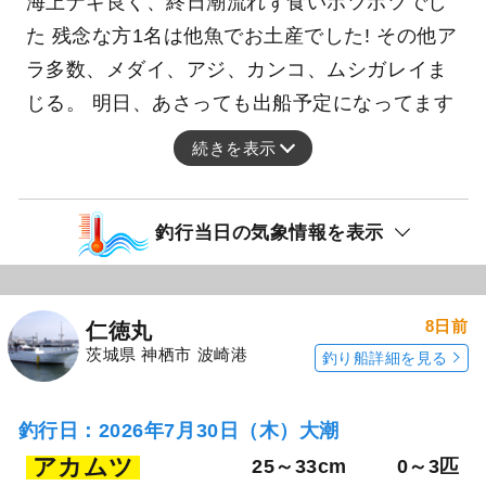
海上ナギ良く、終日潮流れず食いポツポツでし
た 残念な方1名は他魚でお土産でした! その他ア
ラ多数、メダイ、アジ、カンコ、ムシガレイま
じる。 明日、あさっても出船予定になってます
続きを表示
釣行当日の気象情報を表示
8日前
仁徳丸
茨城県 神栖市 波崎港
釣り船詳細を見る
釣行日：2026年7月30日（木）大潮
アカムツ
25～33cm
0～3匹