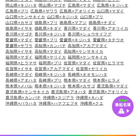
岡山県×キジハタ
岡山県×マゴチ
広島県×マダイ
広島県×キジハタ
広島県×ブリ
広島県×サワラ
広島県×アオリイカ
山口県×マダイ
山口県×ケンサキイカ
山口県×キジハタ
山口県×ブリ
山口県×カサゴ
徳島県×ブリ
徳島県×マアジ
徳島県×チダイ
徳島県×イサキ
徳島県×キダイ
香川県×マダイ
香川県×アオリイカ
香川県×マゴチ
香川県×キジハタ
香川県×ショウサイフグ
愛媛県×マダイ
愛媛県×ブリ
愛媛県×キジハタ
愛媛県×タチウオ
愛媛県×サワラ
高知県×カンパチ
高知県×アカアマダイ
高知県×イサキ
高知県×マダイ
高知県×ケンサキイカ
福岡県×マダイ
福岡県×ヤリイカ
福岡県×ケンサキイカ
福岡県×ヒラマサ
福岡県×ブリ
佐賀県×マダイ
佐賀県×ヒラマサ
佐賀県×イサキ
佐賀県×アカアマダイ
佐賀県×ヤリイカ
長崎県×マダイ
長崎県×キジハタ
長崎県×オオモンハタ
長崎県×アオハタ
長崎県×ブリ
熊本県×マダイ
熊本県×ヒラメ
熊本県×メバル
熊本県×キジハタ
熊本県×カサゴ
鹿児島県×マダイ
鹿児島県×ケンサキイカ
鹿児島県×アオハタ
鹿児島県×アオリイカ
鹿児島県×カンパチ
沖縄県×スジアラ
沖縄県×キハダ
沖縄県×バラハタ
沖縄県×ハマフエフキ
沖縄県×クエ