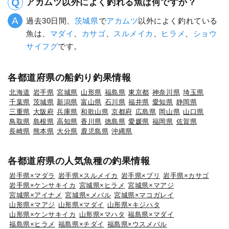
アカムツ以外によく釣れる魚は何ですか？
過去30日間、
茨城県
で
アカムツ
以外によく釣れている
魚は、
マダイ
、
カサゴ
、
スルメイカ
、
ヒラメ
、
ショウ
サイフグ
です。
各都道府県の船釣り釣果情報
北海道
岩手県
宮城県
山形県
福島県
東京都
神奈川県
埼玉県
千葉県
茨城県
新潟県
富山県
石川県
福井県
愛知県
静岡県
三重県
大阪府
兵庫県
和歌山県
京都府
広島県
岡山県
山口県
鳥取県
島根県
高知県
香川県
徳島県
愛媛県
福岡県
佐賀県
長崎県
熊本県
大分県
鹿児島県
沖縄県
各都道府県の人気魚種の釣果情報
岩手県×マダラ
岩手県×スルメイカ
岩手県×ブリ
岩手県×カサゴ
岩手県×ケンサキイカ
宮城県×ヒラメ
宮城県×マアジ
宮城県×アイナメ
宮城県×メバル
宮城県×マコガレイ
山形県×マアジ
山形県×マダイ
山形県×キジハタ
山形県×ケンサキイカ
山形県×マハタ
福島県×マダイ
福島県×ヒラメ
福島県×チダイ
福島県×ウスメバル