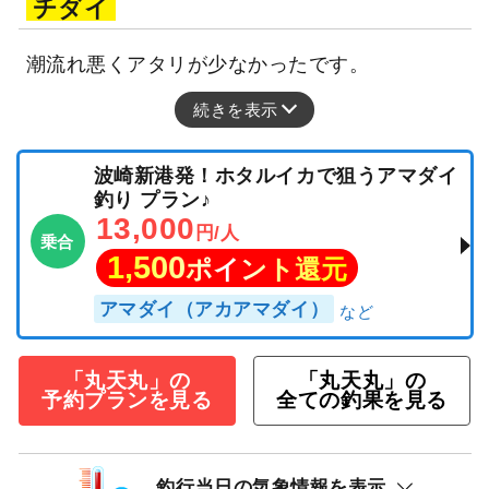
チダイ
潮流れ悪くアタリが少なかったです。
続きを表示
波崎新港発！ホタルイカで狙うアマダイ
釣り プラン♪
13,000
円/人
乗合
1,500
ポイント還元
アマダイ（アカアマダイ）
「丸天丸」の
「丸天丸」の
予約プランを見る
全ての釣果を見る
釣行当日の気象情報を表示