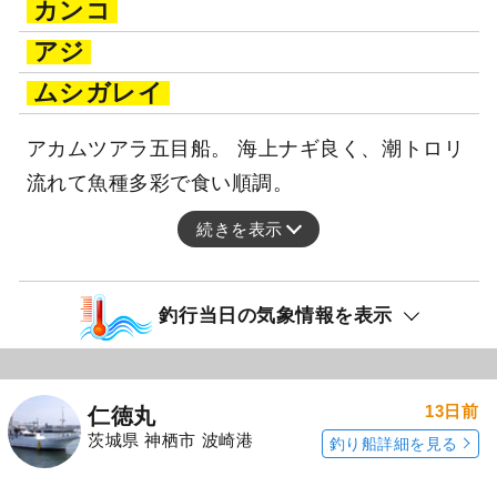
カンコ
アジ
ムシガレイ
アカムツアラ五目船。 海上ナギ良く、潮トロリ
流れて魚種多彩で食い順調。
続きを表示
釣行当日の気象情報を表示
13日前
仁徳丸
茨城県 神栖市 波崎港
釣り船詳細を見る