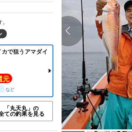
す。
タルイカで狙うアマダイ
ト還元
「丸天丸」の
全ての釣果を見る
ダイ）