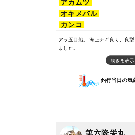
アカムツ
オキメバル
カンコ
アラ五目船。 海上ナギ良く、良
ました。
続きを表示
釣行当日の気
第六隆栄丸