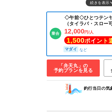
続きを表示
◇午前◇ひとつ
（タイラバ・ス
「弁天丸」の
予約プランを見る
12,000
円/人
乗合
1,500
ポイン
釣行当日の気
マダイ