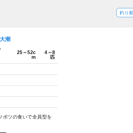
釣り
）大潮
ダ
25～52c
4～8
m
匹
ツポツの食いで全員型を