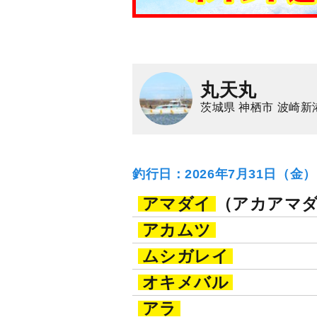
丸天丸
茨城県 神栖市 波崎新
釣行日：2026年7月31日（金
アマダイ
（アカアマ
アカムツ
ムシガレイ
オキメバル
アラ