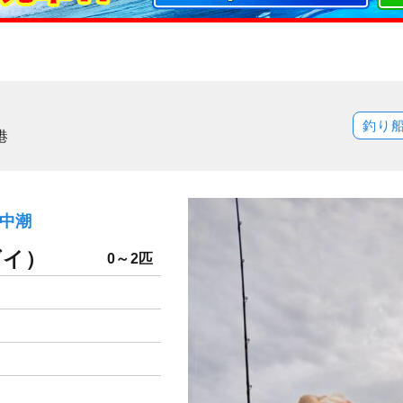
釣り
港
）中潮
ダイ）
0～2匹