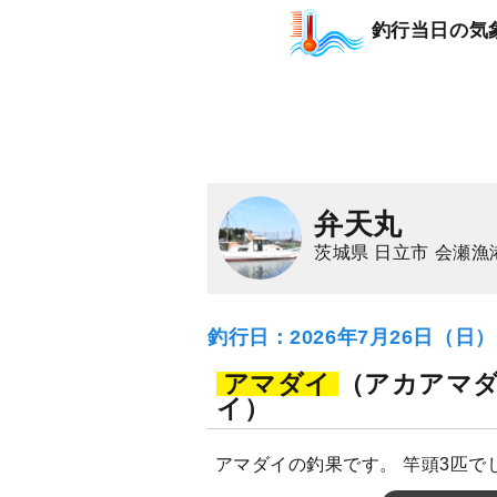
釣行当日の気
弁天丸
茨城県 日立市 会瀬漁
釣行日：2026年7月26日（日
アマダイ
（アカアマ
イ）
アマダイの釣果です。 竿頭3匹で