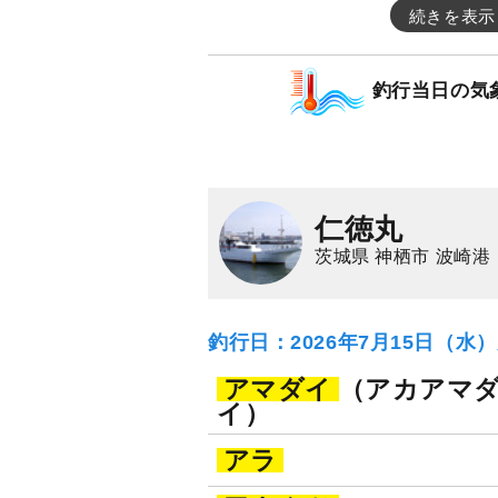
続きを表示
釣行当日の気
仁徳丸
茨城県 神栖市 波崎港
釣行日：2026年7月15日（水
アマダイ
（アカアマ
イ）
アラ