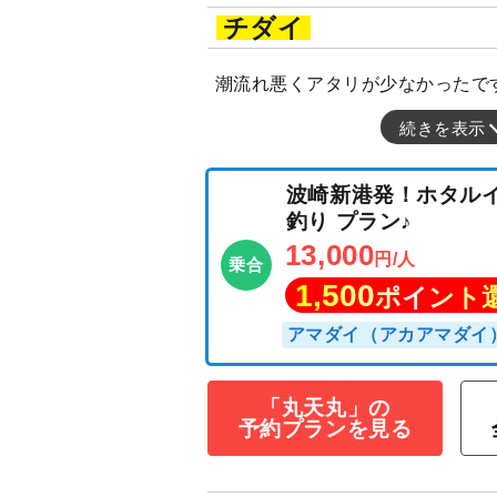
チダイ
潮流れ悪くアタリが少なかったで
続きを表示
波崎新港発！ホ
釣り プラン♪
13,000
円/人
乗合
1,500
ポイン
「丸天丸」の
予約プランを見る
アマダイ（アカアマ