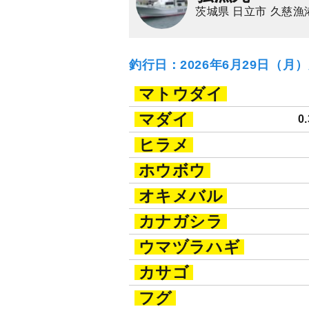
茨城県 日立市 久慈漁
釣行日：2026年6月29日（月
マトウダイ
マダイ
0
ヒラメ
ホウボウ
オキメバル
カナガシラ
ウマヅラハギ
カサゴ
フグ