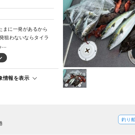
たまに一発があるから
一発狙わないならタイラ
も…
象情報を表示
釣り
港