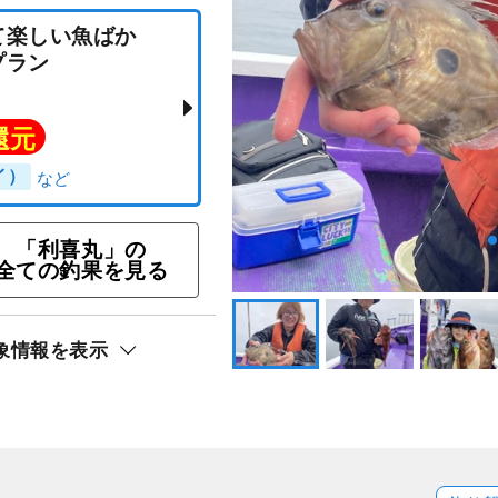
「利喜丸」の
全ての釣果を見る
釣って楽しい魚ばか
釣りプラン
象情報を表示
ト還元
ロソイ）