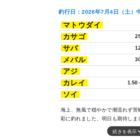
釣行日：2026年7月4日（土）
マトウダイ
カサゴ
2
サバ
1
メバル
3
アジ
カレイ
1.50
ソイ
海上、無風で穏やかで潮流れず苦
彩に釣れました、明日も期待しま
続きを表示