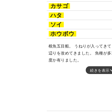
カサゴ
ハタ
ソイ
ホウボウ
根魚五目船。 うねりが入ってきてま
辺りを攻めてきました。 魚種が多
度か有りました。
続きを表示