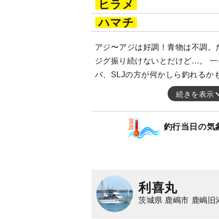
ヒラメ
ハマチ
アジ〜アジは好調！青物は不調。
ジグ振り続けないとだけど…。 
バ、SLJの方が何かしら釣れるか
続きを表示
釣行当日の気
利喜丸
茨城県 鹿嶋市 鹿嶋旧