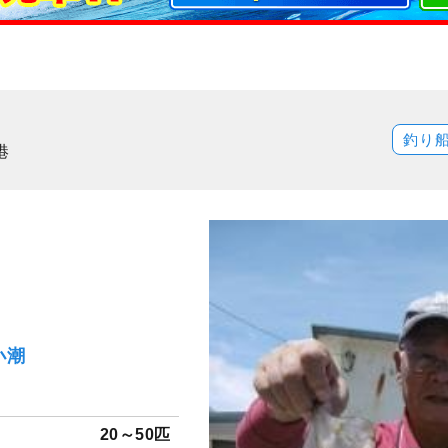
釣り
港
小潮
20～50匹