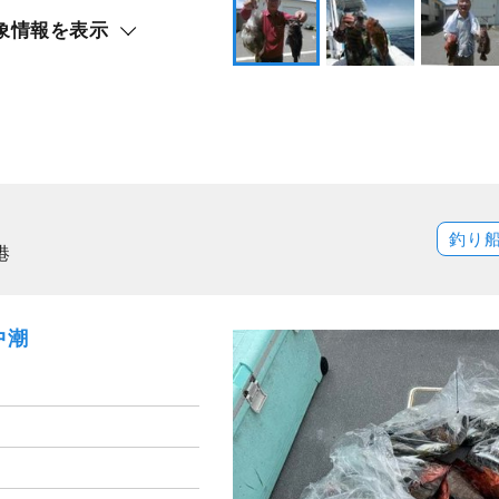
象情報を表示
釣り
港
中潮