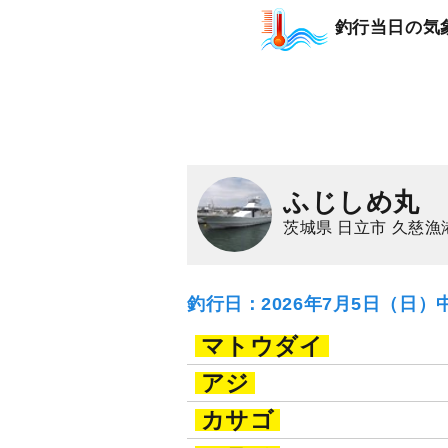
釣行当日の気
ふじしめ丸
茨城県 日立市 久慈漁
釣行日：2026年7月5日（日）
マトウダイ
アジ
カサゴ