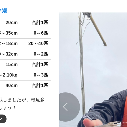
中潮
20cm
合計1匹
5～35cm
0～6匹
2～18cm
20～40匹
0～32cm
0～2匹
15cm
合計1匹
～2.10kg
0～3匹
40cm
合計1匹
戦しましたが、根魚多
しょう！