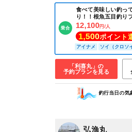
「利喜丸」の
予約プランを見る
食べて美味しい
り！！根魚五目
釣行当日の気
12,100
円/人
乗合
1,500
ポイン
アイナメ
ソイ（ク
弘漁丸