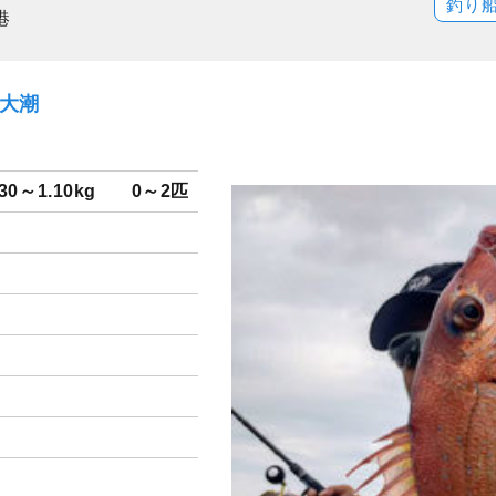
釣り
港
）大潮
.30～1.10kg
0～2匹