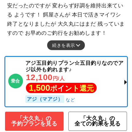
安だったのですが 変わらず好調を維持出来てい
る ようです！ 餌屋さんが 本日で活きマイワシ
終了となりましたが 大久丸にはまだ 残っていま
すので お早めのご釣行をお勧めします！
続きを表示
アジ五目釣りプラン☆五目釣りなのでア
ジ以外も釣れます♪
12,100
円/人
乗合
1,500
ポイント還元
アジ（マアジ）
「大久丸」の
「大久丸」の
予約プランを見る
全ての釣果を見る