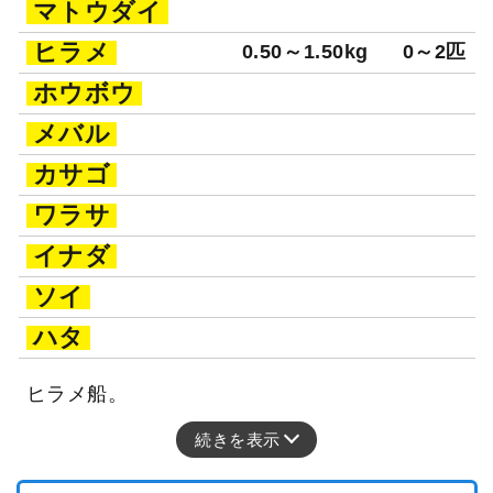
マトウダイ
ヒラメ
0.50～1.50kg
0～2匹
ホウボウ
メバル
カサゴ
ワラサ
イナダ
ソイ
ハタ
ヒラメ船。
続きを表示