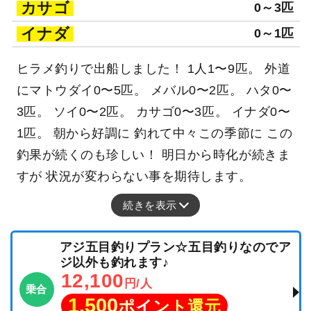
カサゴ
0～3匹
イナダ
0～1匹
ヒラメ釣りで出船しました！ 1人1〜9匹。 外道
にマトウダイ0〜5匹。 メバル0〜2匹。 ハタ0〜
3匹。 ソイ0〜2匹。 カサゴ0〜3匹。 イナダ0〜
1匹。 朝から好調に 釣れて中々この季節に この
釣果が続くのも珍しい！ 明日から時化が続きま
すが 状況が変わらない事を期待します。
続きを表示
アジ五目釣りプラン☆五目釣りなのでア
ジ以外も釣れます♪
12,100
円/人
乗合
1,500
ポイント還元