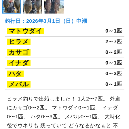
釣行日：2026年3月1日（日）中潮
マトウダイ
0～1匹
ヒラメ
2～7匹
カサゴ
0～2匹
イナダ
0～1匹
ハタ
0～3匹
メバル
0～1匹
ヒラメ釣りで出船しました！ 1人2〜7匹。 外道
にカサゴ0〜2匹。 マトウダイ0〜1匹。 イナダ
0〜1匹。 ハタ0〜3匹。 メバル0〜1匹。 大時化
後でウネリも 残っていて どうなるかなぁと 不