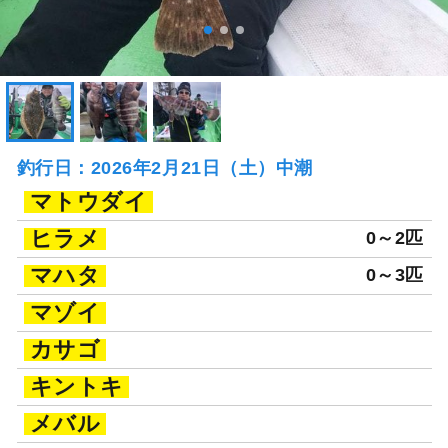
釣行日：2026年2月21日（土）中潮
マトウダイ
ヒラメ
0～2匹
マハタ
0～3匹
マゾイ
カサゴ
キントキ
メバル