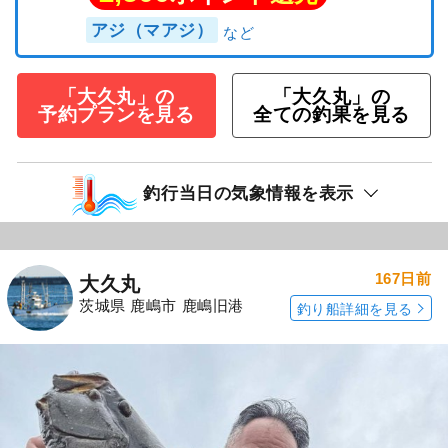
アジ（マアジ）
「大久丸」の
「大久丸」の
予約プランを見る
全ての釣果を見る
釣行当日の気象情報を表示
167日前
大久丸
茨城県 鹿嶋市 鹿嶋旧港
釣り船詳細を見る