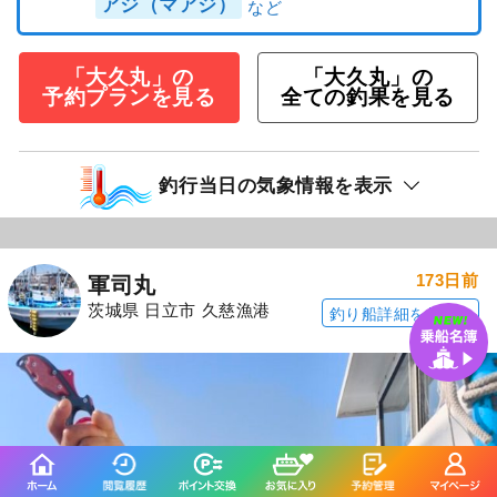
アジ（マアジ）
「大久丸」の
「大久丸」の
予約プランを見る
全ての釣果を見る
釣行当日の気象情報を表示
173日前
軍司丸
茨城県 日立市 久慈漁港
釣り船詳細を見る