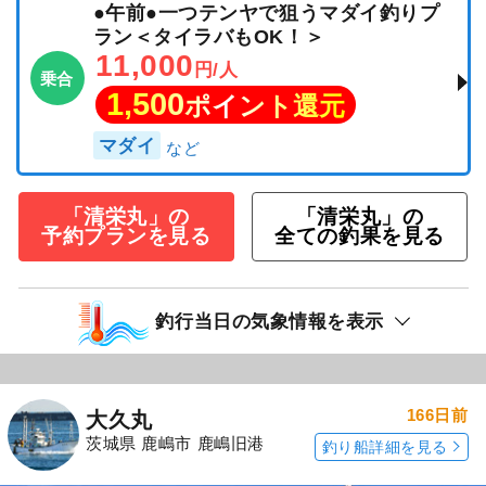
●午前●一つテンヤで狙うマダイ釣りプ
ラン＜タイラバもOK！＞
11,000
円/人
乗合
1,500
ポイント還元
マダイ
「清栄丸」の
「清栄丸」の
予約プランを見る
全ての釣果を見る
釣行当日の気象情報を表示
166日前
大久丸
茨城県 鹿嶋市 鹿嶋旧港
釣り船詳細を見る