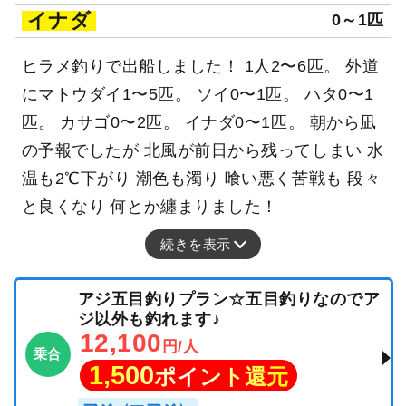
イナダ
0～1匹
ヒラメ釣りで出船しました！ 1人2〜6匹。 外道
にマトウダイ1〜5匹。 ソイ0〜1匹。 ハタ0〜1
匹。 カサゴ0〜2匹。 イナダ0〜1匹。 朝から凪
の予報でしたが 北風が前日から残ってしまい 水
温も2℃下がり 潮色も濁り 喰い悪く苦戦も 段々
と良くなり 何とか纏まりました！
続きを表示
アジ五目釣りプラン☆五目釣りなのでア
ジ以外も釣れます♪
12,100
円/人
乗合
1,500
ポイント還元