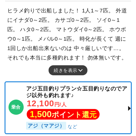
ヒラメ釣りで出船しました！ 1人1～7匹。 外道
にイナダ0～2匹。 カサゴ0～2匹。 ソイ0～1
匹。 ハタ0～2匹。 マトウダイ0～2匹。 ホウボ
ウ0～1匹。 メバル0～1匹。 時化が長くて 週に
1回しか出船出来ないのは 中々厳しいです…。
それでも本当に多種釣れます！ 勿体無いです。
続きを表示
アジ五目釣りプラン☆五目釣りなのでア
ジ以外も釣れます♪
12,100
円/人
乗合
1,500
ポイント還元
アジ（マアジ）