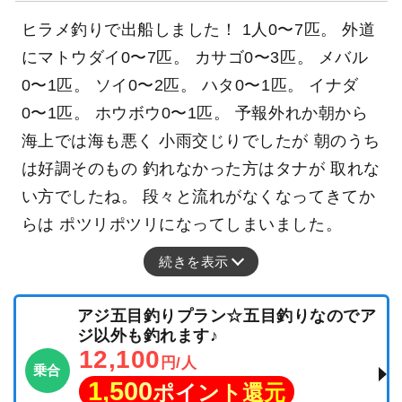
ヒラメ釣りで出船しました！ 1人0〜7匹。 外道
にマトウダイ0〜7匹。 カサゴ0〜3匹。 メバル
0〜1匹。 ソイ0〜2匹。 ハタ0〜1匹。 イナダ
0〜1匹。 ホウボウ0〜1匹。 予報外れか朝から
海上では海も悪く 小雨交じりでしたが 朝のうち
は好調そのもの 釣れなかった方はタナが 取れな
い方でしたね。 段々と流れがなくなってきてか
らは ポツリポツリになってしまいました。
続きを表示
アジ五目釣りプラン☆五目釣りなのでア
ジ以外も釣れます♪
12,100
円/人
乗合
1,500
ポイント還元