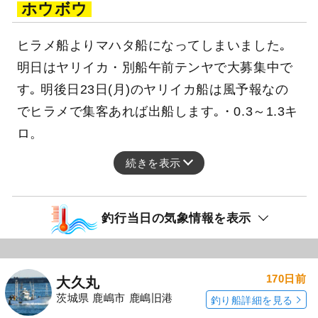
ホウボウ
ヒラメ船よりマハタ船になってしまいました｡
明日はヤリイカ・別船午前テンヤで大募集中で
す｡ 明後日23日(月)のヤリイカ船は風予報なの
でヒラメで集客あれば出船します｡・0.3～1.3キ
ロ。
続きを表示
釣行当日の気象情報を表示
170日前
大久丸
茨城県 鹿嶋市 鹿嶋旧港
釣り船詳細を見る