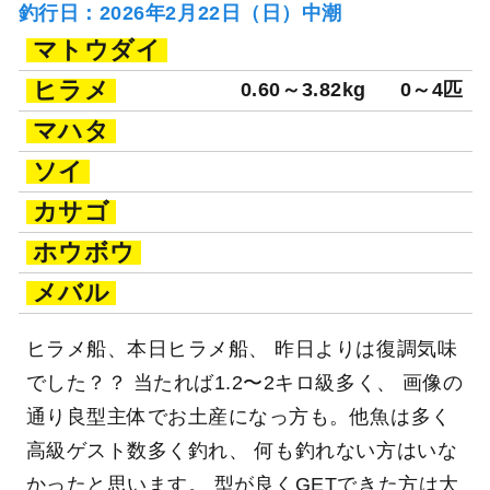
釣行日：2026年2月22日（日）中潮
マトウダイ
ヒラメ
0.60～3.82kg
0～4匹
マハタ
ソイ
カサゴ
ホウボウ
メバル
ヒラメ船、本日ヒラメ船、 昨日よりは復調気味
でした？？ 当たれば1.2〜2キロ級多く、 画像の
通り良型主体でお土産になっ方も。他魚は多く
高級ゲスト数多く釣れ、 何も釣れない方はいな
かったと思います。 型が良くGETできた方は大