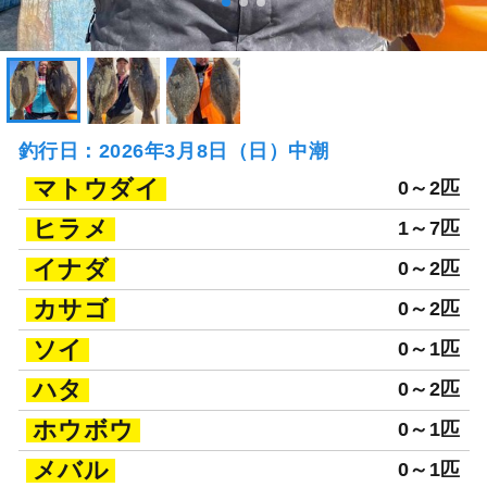
釣行日：2026年3月8日（日）中潮
マトウダイ
0～2匹
ヒラメ
1～7匹
イナダ
0～2匹
カサゴ
0～2匹
ソイ
0～1匹
ハタ
0～2匹
ホウボウ
0～1匹
メバル
0～1匹