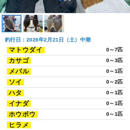
釣行日：2026年2月21日（土）中潮
マトウダイ
0～7匹
カサゴ
0～3匹
メバル
0～1匹
ソイ
0～2匹
ハタ
0～1匹
イナダ
0～1匹
ホウボウ
0～1匹
ヒラメ