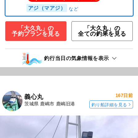
アジ（マアジ）
「大久丸」の
「大久丸」の
予約プランを見る
全ての釣果を見る
釣行当日の気象情報を表示
167日前
義心丸
茨城県 鹿嶋市 鹿嶋旧港
釣り船詳細を見る