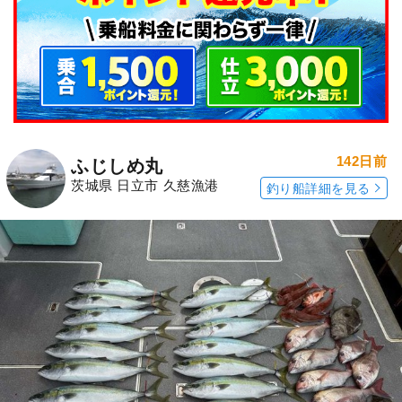
142日前
ふじしめ丸
茨城県 日立市 久慈漁港
釣り船詳細を見る