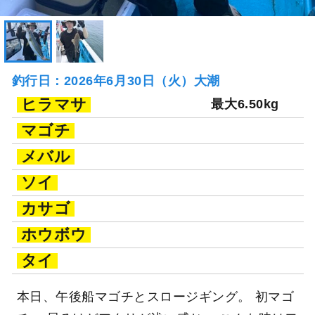
釣行日：2026年6月30日（火）大潮
ヒラマサ
最大6.50kg
マゴチ
メバル
ソイ
カサゴ
ホウボウ
タイ
本日、午後船マゴチとスロージギング。 初マゴ