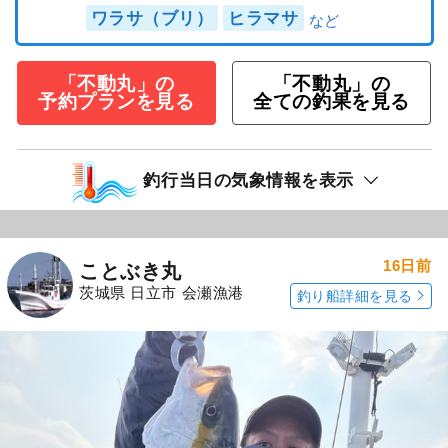
ワラサ（ブリ）
ヒラマサ
「不動丸」の
「不動丸」の
予約プランを見る
全ての釣果を見る
釣行当日の気象情報を表示
16日前
ことぶき丸
茨城県 日立市 会瀬漁港
釣り船詳細を見る