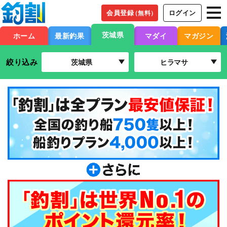
会員登録
ログイン
（無料）
茨城県
ホーム
最新釣果
マダイ
マガジン
絞り込み
茨城県
ヒラマサ