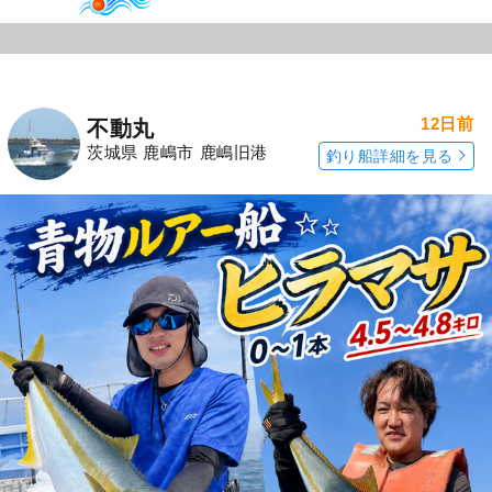
12日前
不動丸
茨城県 鹿嶋市 鹿嶋旧港
釣り船詳細を見る