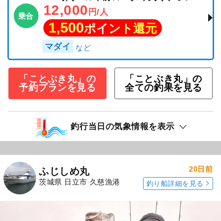
12,000
円/人
乗合
1,500
ポイント還元
マダイ
「ことぶき丸」の
「ことぶき丸」の
予約プランを見る
全ての釣果を見る
釣行当日の気象情報を表示
20日前
ふじしめ丸
茨城県 日立市 久慈漁港
釣り船詳細を見る