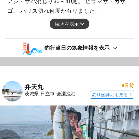
アジ・サバ混じり30～40尾。 ヒラマサ・カサ
ゴ。 ハリス切れ何度か有りました。
続きを表示
釣行当日の気象情報を表示
6日前
弁天丸
茨城県 日立市 会瀬漁港
釣り船詳細を見る