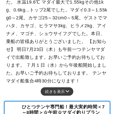
た。 水温19.6℃ マダイ最大で1.55kgその他1k
g、0.6kg...トップ2尾でした。マダイ0.3～1.55k
g0～2尾。カサゴ25～32cm0～5尾。ゲストでマ
ハタ、カサゴ、ヒラマサ3kg、ヒラメ2kg、アイ
ナメ、マゴチ、ショウサイフグでした。本日、
乗船の皆様ありがとうございました。 【お知ら
せ】 明日7月23日（木）も午前一つテンヤマダ
イで出船致します。お早いご予約お待ちしてお
ります。 ７月１日（水）から午後船開始しまし
た。お早いご予約お待ちしております。 テンヤ
マダイ船集合4時30分になります！
続きを表示
ひとつテンヤ専門船！最大実釣時間＜7
～8時間＞☆午前☆マダイ釣りプラン