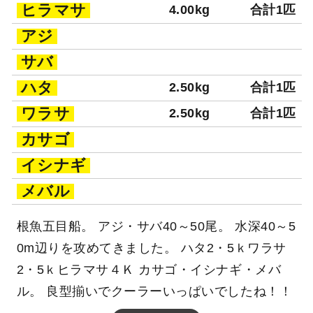
ヒラマサ
4.00kg
合計1匹
アジ
サバ
ハタ
2.50kg
合計1匹
ワラサ
2.50kg
合計1匹
カサゴ
イシナギ
メバル
根魚五目船。 アジ・サバ40～50尾。 水深40～5
0m辺りを攻めてきました。 ハタ2・5ｋワラサ
2・5ｋヒラマサ４Ｋ カサゴ・イシナギ・メバ
ル。 良型揃いでクーラーいっぱいでしたね！！