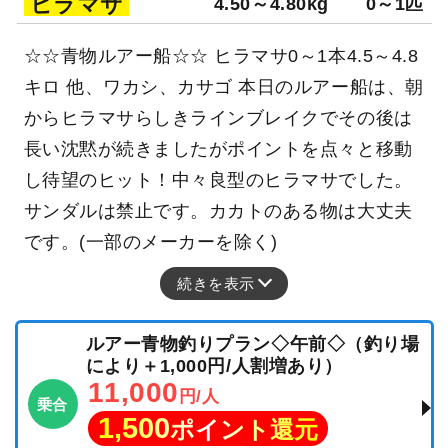
ヒラマサ
4.50～4.80kg
0～1匹
☆☆青物ルアー船☆☆ ヒラマサ0～1本4.5～4.8
キロ 他、ワカシ、カサゴ 本日のルアー船は、朝
からヒラマサらしきラインブレイクでその後は
長い沈黙が続きましたがポイントを点々と移動
し待望のヒット！中々良型のヒラマサでした。
サンダルは禁止です。カカトのある物は大丈夫
です。(一部のメーカーを除く)
続きを表示
ルアー青物釣りプラン◇午前◇（釣り場
により＋1,000円/人割増あり）
11,000
円/人
乗合
1,500
ポイント還元