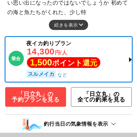
い思い出になったのではないでしょうか 初めて
の海と魚たちがくれた、少し特
続きを表示
夜イカ釣りプラン
14,300
円/人
乗合
1,500
ポイント還元
スルメイカ
「日立丸」の
「日立丸」の
予約プランを見る
全ての釣果を見る
釣行当日の気象情報を表示