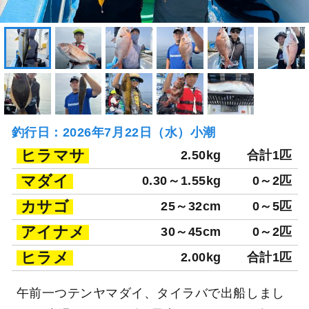
釣行日：2026年7月22日（水）小潮
ヒラマサ
2.50kg
合計1匹
マダイ
0.30～1.55kg
0～2匹
カサゴ
25～32cm
0～5匹
アイナメ
30～45cm
0～2匹
ヒラメ
2.00kg
合計1匹
午前一つテンヤマダイ、タイラバで出船しまし