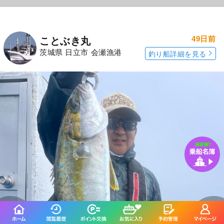
49日前
ことぶき丸
茨城県 日立市 会瀬漁港
釣り船詳細を見る