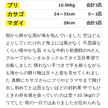
ブリ
10.50kg
合計1匹
カサゴ
24～33cm
0～1匹
マダイ
29cm
合計1匹
朝から静かな雨が海を包んでいました 空はどん
よりしていたけれど海上には風がなく 不思議な
くらい穏やかな凪 そんな中釣り初挑戦のHさん
グループがレンタルタックルでタイ五目希望で
出船しました 慣れない手つきで竿を握りながら
も海からの贈り物は次々と姿を見せてくれまし
た 真鯛にカサゴさらにブリやヒラマサまで飛び
出し初めてとは思えないほどの好釣果 中でもひ
ときわ存在感を放っていたのは堂々10.5kgのブ
リでした 雨の一日ではありましたが忘れられな