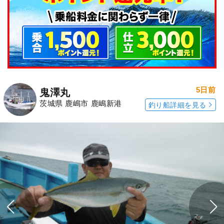
5日前
鬼澤丸
茨城県 鹿嶋市 鹿嶋新港
釣り船詳細を見る