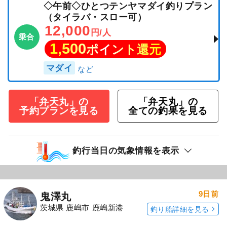
◇午前◇ひとつテンヤマダイ釣りプラン
（タイラバ・スロー可）
12,000
円/人
乗合
1,500
ポイント還元
マダイ
「弁天丸」の
「弁天丸」の
予約プランを見る
全ての釣果を見る
釣行当日の気象情報を表示
9日前
鬼澤丸
茨城県 鹿嶋市 鹿嶋新港
釣り船詳細を見る