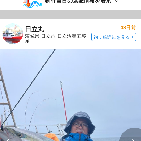
釣行当日の気象情報を表示
43日前
日立丸
茨城県 日立市 日立港第五埠
釣り船詳細を見る
頭