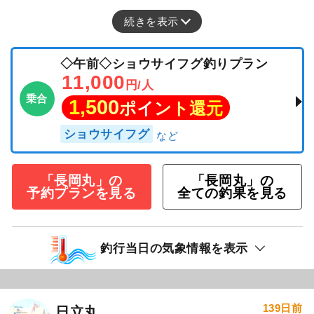
続きを表示
◇午前◇ショウサイフグ釣りプラン
11,000
円/人
乗合
1,500
ポイント還元
ショウサイフグ
「長岡丸」の
「長岡丸」の
予約プランを見る
全ての釣果を見る
釣行当日の気象情報を表示
139日前
日立丸