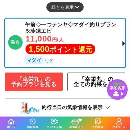
続きを表示
午前◇一つテンヤ◇マダイ釣りプラン
※冷凍エビ
11,000
円/人
乗合
1,500
ポイント還元
マダイ
「幸栄丸」の
「幸栄丸」の
予約プランを見る
全ての釣果を見る
釣行当日の気象情報を表示