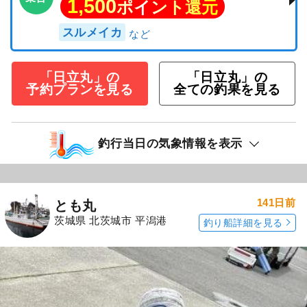
1,500
ポイント還元
スルメイカ
「日立丸」の
「日立丸」の
予約プランを見る
全ての釣果を見る
釣行当日の気象情報を表示
141日前
とも丸
茨城県 北茨城市 平潟港
釣り船詳細を見る