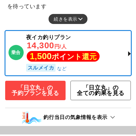
を待っています
続きを表示
夜イカ釣りプラン
14,300
円/人
乗合
1,500
ポイント還元
スルメイカ
「日立丸」の
「日立丸」の
予約プランを見る
全ての釣果を見る
釣行当日の気象情報を表示