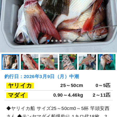
釣行日：2026年3月9日（月）中潮
ヤリイカ
25～50cm
0～5匹
マダイ
0.90～4.46kg
2～11匹
◆ヤリイカ船 サイズ25～50cm0～5杯 竿頭安西
さん ◆テンヤマダイ船爆釣り 1キロ代18枚、2