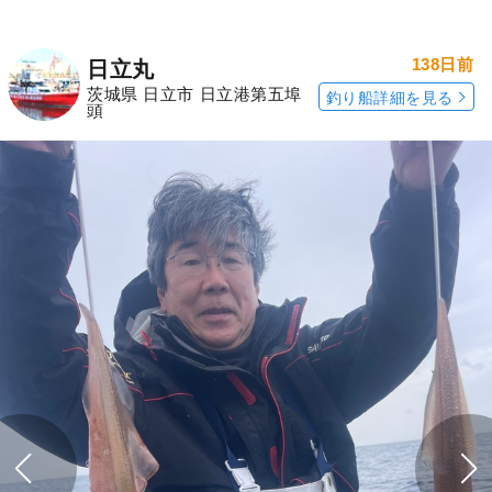
138日前
日立丸
茨城県 日立市 日立港第五埠
釣り船詳細を見る
頭