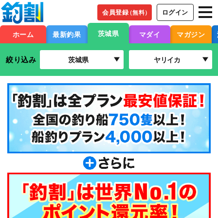
会員登録
ログイン
（無料）
茨城県
ホーム
最新釣果
マダイ
マガジン
絞り込み
茨城県
ヤリイカ