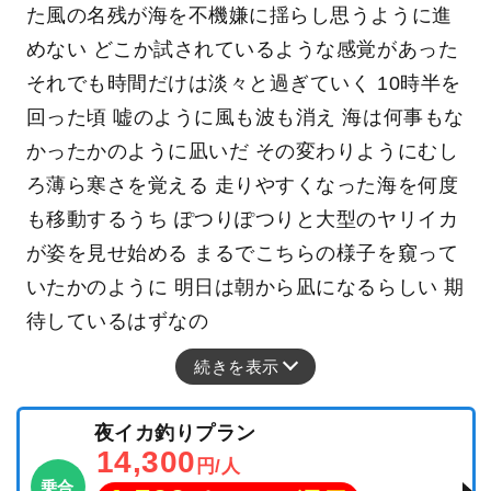
た風の名残が海を不機嫌に揺らし思うように進
めない どこか試されているような感覚があった
それでも時間だけは淡々と過ぎていく 10時半を
回った頃 嘘のように風も波も消え 海は何事もな
かったかのように凪いだ その変わりようにむし
ろ薄ら寒さを覚える 走りやすくなった海を何度
も移動するうち ぽつりぽつりと大型のヤリイカ
が姿を見せ始める まるでこちらの様子を窺って
いたかのように 明日は朝から凪になるらしい 期
待しているはずなの
続きを表示
夜イカ釣りプラン
14,300
円/人
乗合