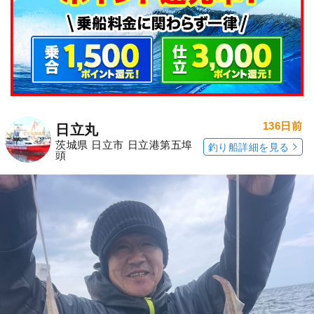
136日前
日立丸
茨城県 日立市 日立港第五埠
釣り船詳細を見る
頭