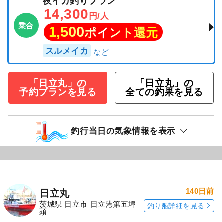
夜イカ釣りプラン
14,300
円/人
乗合
1,500
ポイント還元
スルメイカ
「日立丸」の
「日立丸」の
予約プランを見る
全ての釣果を見る
釣行当日の気象情報を表示
140日前
日立丸
茨城県 日立市 日立港第五埠
釣り船詳細を見る
頭