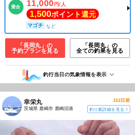
11,000
円/人
乗合
1,500
ポイント還元
マゴチ
「長岡丸」の
「長岡丸」の
予約プランを見る
全ての釣果を見る
釣行当日の気象情報を表示
152日前
幸栄丸
茨城県 鹿嶋市 鹿嶋旧港
釣り船詳細を見る