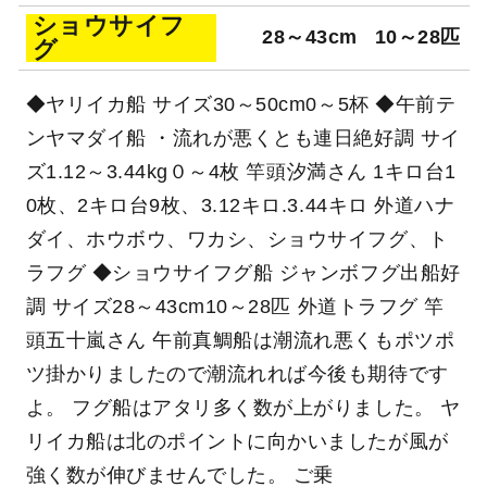
ショウサイフ
28～43cm
10～28匹
グ
◆ヤリイカ船 サイズ30～50cm0～5杯 ◆午前テ
ンヤマダイ船 ・流れが悪くとも連日絶好調 サイ
ズ1.12～3.44kg０～4枚 竿頭汐満さん 1キロ台1
0枚、2キロ台9枚、3.12キロ.3.44キロ 外道ハナ
ダイ、ホウボウ、ワカシ、ショウサイフグ、ト
ラフグ ◆ショウサイフグ船 ジャンボフグ出船好
調 サイズ28～43cm10～28匹 外道トラフグ 竿
頭五十嵐さん 午前真鯛船は潮流れ悪くもポツポ
ツ掛かりましたので潮流れれば今後も期待です
よ。 フグ船はアタリ多く数が上がりました。 ヤ
リイカ船は北のポイントに向かいましたが風が
強く数が伸びませんでした。 ご乗