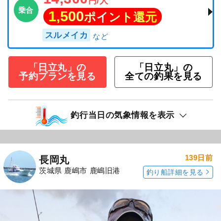
円/人
乗合
1,500
ポイント還元
スルメイカ
「日立丸」の
「日立丸」の
予約プランを見る
全ての釣果を見る
釣行当日の気象情報を表示
139日前
長岡丸
茨城県 鹿嶋市 鹿嶋旧港
釣り船詳細を見る