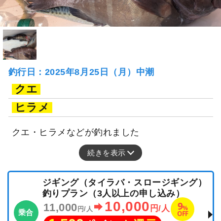
釣行日：2025年8月25日（月）中潮
クエ
ヒラメ
クエ・ヒラメなどが釣れました
続きを表示
ジギング（タイラバ・スロージギング）
釣りプラン（3人以上の申し込み）
10,000
9
11,000
%
円/人
円/人
乗合
OFF