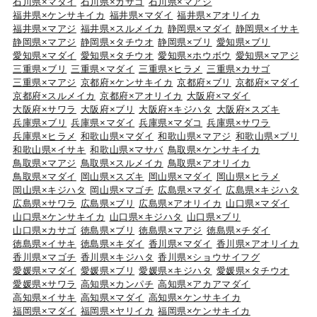
石川県×マダイ
石川県×カサゴ
石川県×マアジ
福井県×ケンサキイカ
福井県×マダイ
福井県×アオリイカ
福井県×マアジ
福井県×スルメイカ
静岡県×マダイ
静岡県×イサキ
静岡県×マアジ
静岡県×タチウオ
静岡県×ブリ
愛知県×ブリ
愛知県×マダイ
愛知県×タチウオ
愛知県×ホウボウ
愛知県×マアジ
三重県×ブリ
三重県×マダイ
三重県×ヒラメ
三重県×カサゴ
三重県×マアジ
京都府×ケンサキイカ
京都府×ブリ
京都府×マダイ
京都府×スルメイカ
京都府×アオリイカ
大阪府×マダイ
大阪府×サワラ
大阪府×ブリ
大阪府×キジハタ
大阪府×スズキ
兵庫県×ブリ
兵庫県×マダイ
兵庫県×マダコ
兵庫県×サワラ
兵庫県×ヒラメ
和歌山県×マダイ
和歌山県×マアジ
和歌山県×ブリ
和歌山県×イサキ
和歌山県×マサバ
鳥取県×ケンサキイカ
鳥取県×マアジ
鳥取県×スルメイカ
鳥取県×アオリイカ
鳥取県×マダイ
岡山県×スズキ
岡山県×マダイ
岡山県×ヒラメ
岡山県×キジハタ
岡山県×マゴチ
広島県×マダイ
広島県×キジハタ
広島県×サワラ
広島県×ブリ
広島県×アオリイカ
山口県×マダイ
山口県×ケンサキイカ
山口県×キジハタ
山口県×ブリ
山口県×カサゴ
徳島県×ブリ
徳島県×マアジ
徳島県×チダイ
徳島県×イサキ
徳島県×キダイ
香川県×マダイ
香川県×アオリイカ
香川県×マゴチ
香川県×キジハタ
香川県×ショウサイフグ
愛媛県×マダイ
愛媛県×ブリ
愛媛県×キジハタ
愛媛県×タチウオ
愛媛県×サワラ
高知県×カンパチ
高知県×アカアマダイ
高知県×イサキ
高知県×マダイ
高知県×ケンサキイカ
福岡県×マダイ
福岡県×ヤリイカ
福岡県×ケンサキイカ