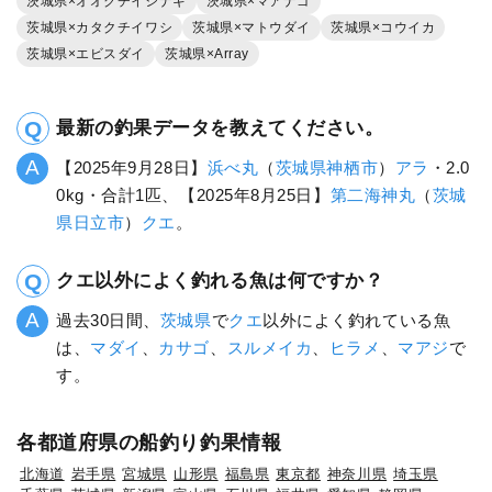
茨城県×オオクチイシナギ
茨城県×マアナゴ
茨城県×カタクチイワシ
茨城県×マトウダイ
茨城県×コウイカ
茨城県×エビスダイ
茨城県×Array
最新の釣果データを教えてください。
【2025年9月28日】
浜べ丸
（
茨城県
神栖市
）
アラ
・2.0
0kg・合計1匹、【2025年8月25日】
第二海神丸
（
茨城
県
日立市
）
クエ
。
クエ以外によく釣れる魚は何ですか？
過去30日間、
茨城県
で
クエ
以外によく釣れている魚
は、
マダイ
、
カサゴ
、
スルメイカ
、
ヒラメ
、
マアジ
で
す。
各都道府県の船釣り釣果情報
北海道
岩手県
宮城県
山形県
福島県
東京都
神奈川県
埼玉県