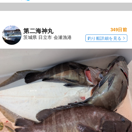
349日前
第二海神丸
茨城県 日立市 会瀬漁港
釣り船詳細を見る