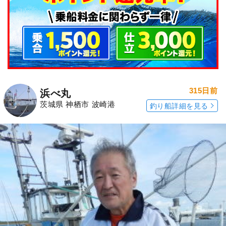
315日前
浜べ丸
茨城県 神栖市 波崎港
釣り船詳細を見る