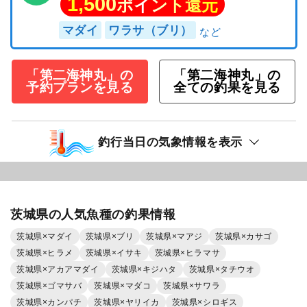
1,500
ポイント還元
マダイ
ワラサ（ブリ）
「第二海神丸」の
「第二海神丸」の
予約プランを見る
全ての釣果を見る
釣行当日の気象情報を表示
茨城県の人気魚種の釣果情報
茨城県×マダイ
茨城県×ブリ
茨城県×マアジ
茨城県×カサゴ
茨城県×ヒラメ
茨城県×イサキ
茨城県×ヒラマサ
茨城県×アカアマダイ
茨城県×キジハタ
茨城県×タチウオ
茨城県×ゴマサバ
茨城県×マダコ
茨城県×サワラ
茨城県×カンパチ
茨城県×ヤリイカ
茨城県×シロギス