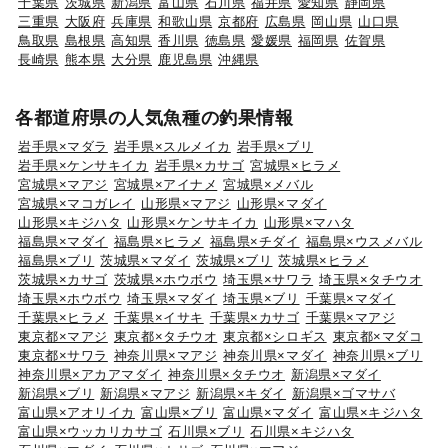
千葉県
茨城県
新潟県
富山県
石川県
福井県
愛知県
静岡県
三重県
大阪府
兵庫県
和歌山県
京都府
広島県
岡山県
山口県
鳥取県
島根県
高知県
香川県
徳島県
愛媛県
福岡県
佐賀県
長崎県
熊本県
大分県
鹿児島県
沖縄県
各都道府県の人気魚種の釣果情報
岩手県×マダラ
岩手県×スルメイカ
岩手県×ブリ
岩手県×ケンサキイカ
岩手県×カサゴ
宮城県×ヒラメ
宮城県×マアジ
宮城県×アイナメ
宮城県×メバル
宮城県×マコガレイ
山形県×マアジ
山形県×マダイ
山形県×キジハタ
山形県×ケンサキイカ
山形県×マハタ
福島県×マダイ
福島県×ヒラメ
福島県×チダイ
福島県×ウスメバル
福島県×ブリ
茨城県×マダイ
茨城県×ブリ
茨城県×ヒラメ
茨城県×カサゴ
茨城県×ホウボウ
埼玉県×サワラ
埼玉県×タチウオ
埼玉県×ホウボウ
埼玉県×マダイ
埼玉県×ブリ
千葉県×マダイ
千葉県×ヒラメ
千葉県×イサキ
千葉県×カサゴ
千葉県×マアジ
東京都×マアジ
東京都×タチウオ
東京都×シロギス
東京都×マダコ
東京都×サワラ
神奈川県×マアジ
神奈川県×マダイ
神奈川県×ブリ
神奈川県×アカアマダイ
神奈川県×タチウオ
新潟県×マダイ
新潟県×ブリ
新潟県×マアジ
新潟県×キダイ
新潟県×ゴマサバ
富山県×アオリイカ
富山県×ブリ
富山県×マダイ
富山県×キジハタ
富山県×ウッカリカサゴ
石川県×ブリ
石川県×キジハタ