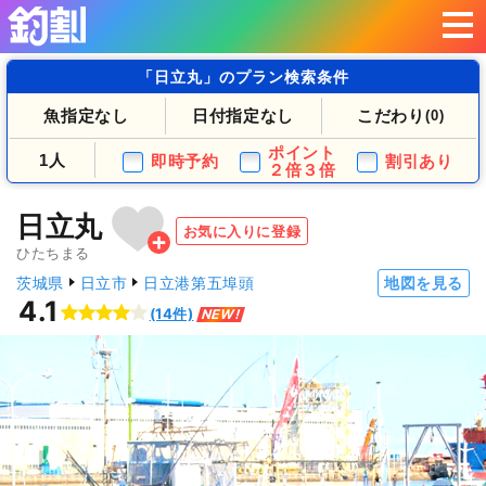
「日立丸」のプラン検索条件
魚指定なし
日付指定なし
こだわり
(0)
ポイント
1人
即時予約
割引あり
２倍３倍
日立丸
お気に入りに登録
ひたちまる
茨城県
日立市
日立港第五埠頭
地図を見る
4.1
(14件)
NEW!