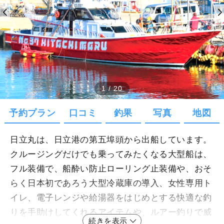
1
/
20
予約プラン
口コミ
釣果
写真
地図
日立丸は、日立港の第五埠頭から出船しています。
クルージングだけでも乗ってみたくなる大型船は、
フル装備で、船酔い防止ローリング止装備や、おそ
らく日本初であろう大型冷蔵庫の導入、女性専用ト
イレ、電子レンジや給湯器をはじめとする快適な釣
りを手助けしてくれるアイテムや、ルアー釣りで威
続きを表示