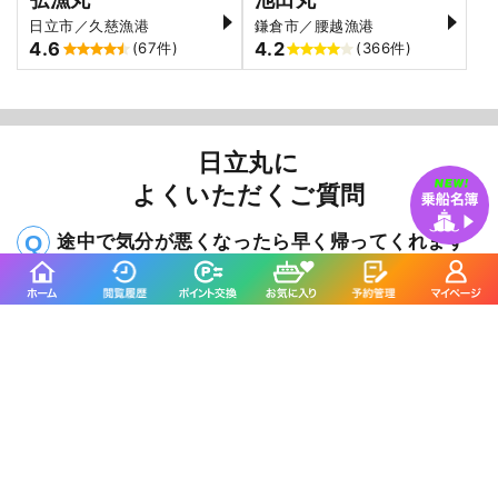
弘漁丸
池田丸
日立市／久慈漁港
鎌倉市／腰越漁港
4.6
4.2
(67件)
(366件)
日立丸に
よくいただくご質問
途中で気分が悪くなったら早く帰ってくれます
か？
乗合では他のお客様がいらっしゃいますので、早く帰
ることはできません。体調管理は万全でご乗船お願い
致します。
竿・リールセットのレンタルはありますか？
はい、ございます。事前に必要な本数をお申し付けい
ただくと当日スムーズにお渡しさせていただけます。