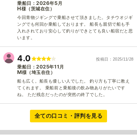
2026
5
乗船日：
年
月
H
（茨城在住）
様
今回青物ジギングで乗船させて頂きました。タチウオジギ
ングでも何回か乗船しております。 船長も親切で船も手
入れされており安心して釣りができとても良い船宿だと思
います。
4.0
投稿日
2025/11/28
2025
11
乗船日：
年
月
M
（埼玉在住）
様
船も広く。船長も優しい人でした。 釣り方も丁寧に教え
てくれます。 乗船前と乗船後の飲み物ありがたいです
ね。 ただ残念だったのが突然の終了でした。
全ての口コミ・評判を見る