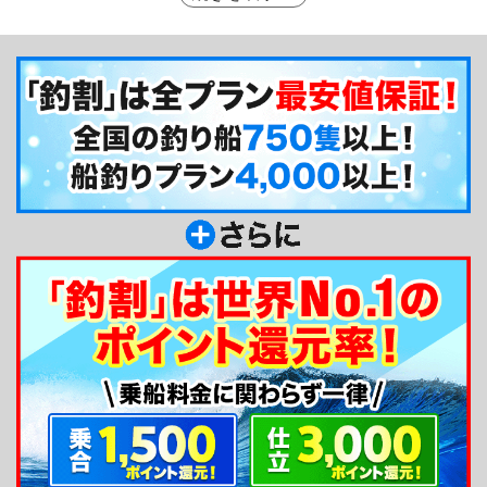
力を発揮する国内初のツナタワー搭載、魚体長判別
魚探など釣果の手助けをする設備も充実。日立丸が
狙う魚は、マダイやヒラメ、イカなど定番魚種や、
タラなどの深海に潜む魚から、マグロやカツオ、シ
イラ、イナダなど四季折々のルアーで釣れる全魚種
です。初心者からベテランまで、どなた様もお気軽
にご利用ください。
釣り船からのメッセージ
こんにちは！日立丸です。大型船で出船していま
す。揺れに強く船酔いがご心配の方にも安心です
よ。キャビン付きなので波しぶきでも濡れなく快適
にすごせますし、通路が広いので他の人に気を使わ
ずトイレ、キャビン等への移動ができます。