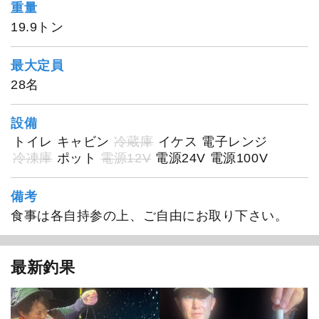
重量
19.9トン
最大定員
28名
日立丸
設備
トイレ
キャビン
冷蔵庫
イケス
電子レンジ
冷凍庫
ポット
電源12V
電源24V
電源100V
備考
食事は各自持参の上、ご自由にお取り下さい。
最新釣果