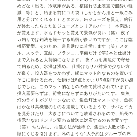
めどなく出る、冷蔵庫がある、横揺れ防止装置で船酔い軽
減…等）と、始まる前にゴミ袋（しかもかん用と一般ごみ
用と分けてくれる！）とタオル、缶ジューズを貰え、釣行
が終わったらまた缶ジューズとシリアルバー（一本満足）
が貰えます。氷もドサッと貰えて景気が良い（笑） 夜イ
カ釣りでは釣法を統一する船宿が多いのですが、ここは臨
機応変型。そのため、道具選びに苦労します（笑）メタ
ル、スッテ、直結、ブランコ…準備だけで竿2本と仕掛け
まで入れると大荷物になります。 夜イカを集魚灯で寄せ
て釣るため、水深は浅め。 仕掛けもサバ対策で少ない方
が良く、投入器をつかわず、縁にマット的なものを置いて
そこに掛けるため、仕掛けは8点とかより5点以下が良い感
じでした。このマット的なものの全て貸出されています。
投入器要らずは、荷物にならずにありがたいです。 集魚
灯のライトがグリーンなので、集魚灯はマストです。魚探
はかなり高機能のものを搭載しているようで、サバとイカ
を見分けたり、大きさについても放送されるので、船長の
指示だなのドンドン変わる放送に対応するのも大変です
（笑） ちなみに、抽選方法が独特で、集団の人数が多い
順にくじを引けます。私のような1人予約はグループの席