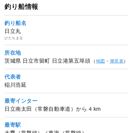
釣り船情報
釣り船名
日立丸
ひたちまる
所在地
茨城県 日立市留町 日立港第五埠頭
（
地図
・
潮見表
）
代表者
稲川浩延
最寄インター
日立南太田（常磐自動車道）から 4 km
最寄駅