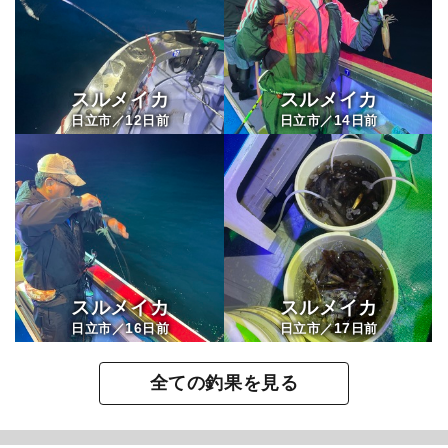
スルメイカ
スルメイカ
12
14
日立市／
日前
日立市／
日前
スルメイカ
スルメイカ
16
17
日立市／
日前
日立市／
日前
全ての釣果を見る