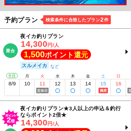
2
予約プラン
検索条件に合致したプラン
件
夜イカ釣りプラン
14,300
円/人
乗合
1,500
ポイント還元
スルメイカ
今日
月
火
水
木
金
土
日
8/9
10
11
12
13
14
15
16
定休日
満席
夜イカ釣りプラン★3人以上の申込＆釣行
ならポイント2倍★
14,300
円/人