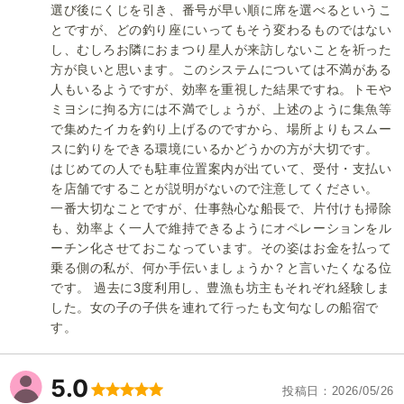
選び後にくじを引き、番号が早い順に席を選べるというこ
とですが、どの釣り座にいってもそう変わるものではない
し、むしろお隣におまつり星人が来訪しないことを祈った
方が良いと思います。このシステムについては不満がある
人もいるようですが、効率を重視した結果ですね。トモや
ミヨシに拘る方には不満でしょうが、上述のように集魚等
で集めたイカを釣り上げるのですから、場所よりもスムー
スに釣りをできる環境にいるかどうかの方が大切です。
はじめての人でも駐車位置案内が出ていて、受付・支払い
を店舗ですることが説明がないので注意してください。
一番大切なことですが、仕事熱心な船長で、片付けも掃除
も、効率よく一人で維持できるようにオペレーションをル
ーチン化させておこなっています。その姿はお金を払って
乗る側の私が、何か手伝いましょうか？と言いたくなる位
です。 過去に3度利用し、豊漁も坊主もそれぞれ経験しま
した。女の子の子供を連れて行ったも文句なしの船宿で
す。
5.0
投稿日
2026/05/26