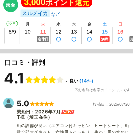
3,000
ポイント還元
乗合
スルメイカ
今日
月
火
水
木
金
土
日
8/9
10
11
12
13
14
15
16
定休日
満席
口コミ・評判
4.1
(14件)
良い
お名前は名字のイニシャルです
5.0
投稿日
2026/07/20
2026
7
NEW!
乗船日：
年
月
T
（埼玉在住）
様
船の設備が良い（エアコン付キャビン、ヒートシート、船
縁全部マグネット、女性用トイレあり、生かし用の水が止