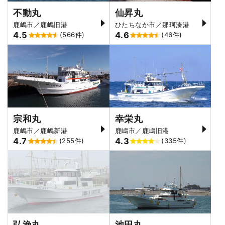
不動丸
仙昇丸
鹿嶋市／鹿嶋旧港
ひたちなか市／那珂湊港
4.5
4.6
(566件)
(46件)
宗和丸
幸栄丸
鹿嶋市／鹿嶋新港
鹿嶋市／鹿嶋旧港
4.7
4.3
(255件)
(335件)