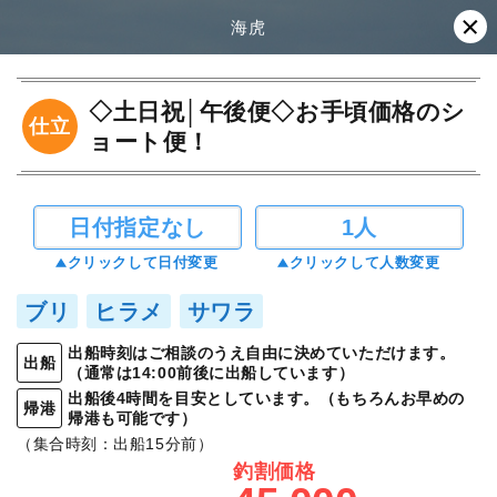
海虎
◇土日祝│午後便◇お手頃価格のシ
仕立
ョート便！
日付指定なし
1人
クリックして日付変更
クリックして人数変更
ブリ
ヒラメ
サワラ
出船時刻はご相談のうえ自由に決めていただけます。
出船
（通常は14:00前後に出船しています）
出船後4時間を目安としています。（もちろんお早めの
帰港
帰港も可能です）
（集合時刻：出船15分前）
釣割価格