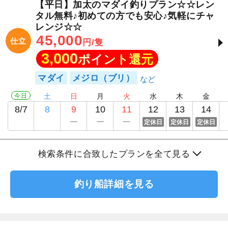
【平日】加太のマダイ釣りプラン☆☆レン
タル無料♪初めての方でも安心♪気軽にチャ
レンジ☆☆
45,000
仕立
円/隻
3,000
ポイント還元
マダイ
メジロ（ブリ）
今日
土
日
月
火
水
木
金
8/7
8
9
10
11
12
13
14
定休日
定休日
定休日
検索条件に合致したプランを全て見る
釣り船詳細を見る