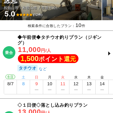
虎丸
和歌山県
和歌山市
市堀川沿い
5.0
(12件)
10
検索条件に合致したプラン：
件
◆午前便◆タチウオ釣りプラン（ジギン
グ）
11,000
円/人
乗合
1,500
ポイント還元
タチウオ
今日
土
日
月
火
水
木
金
8/7
8
9
10
11
12
13
14
◇１日便◇落とし込み釣りプラン
13,000
円/人