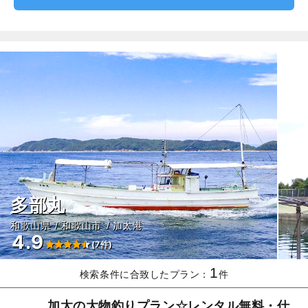
多部丸
和歌山県
和歌山市
加太港
4.9
(7件)
1
検索条件に合致したプラン：
件
加太の大物釣りプラン☆レンタル無料・仕