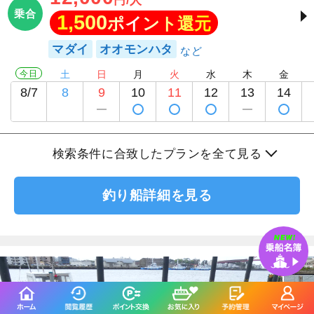
乗合
1,500
ポイント還元
マダイ
オオモンハタ
今日
土
日
月
火
水
木
金
8/7
8
9
10
11
12
13
14
検索条件に合致したプランを全て見る
釣り船詳細を見る