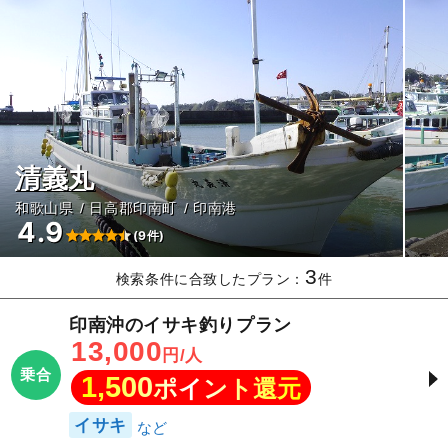
清義丸
和歌山県
日高郡印南町
印南港
4.9
(9件)
3
検索条件に合致したプラン：
件
印南沖のイサキ釣りプラン
13,000
円/人
乗合
1,500
ポイント還元
イサキ