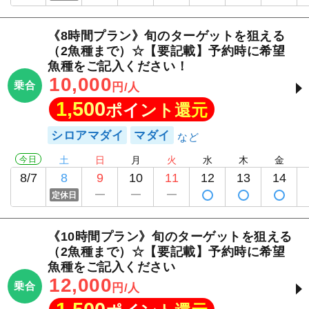
《8時間プラン》旬のターゲットを狙える
（2魚種まで）☆【要記載】予約時に希望
魚種をご記入ください！
10,000
乗合
円/人
1,500
ポイント還元
シロアマダイ
マダイ
今日
土
日
月
火
水
木
金
8/7
8
9
10
11
12
13
14
定休日
《10時間プラン》旬のターゲットを狙える
（2魚種まで）☆【要記載】予約時に希望
魚種をご記入ください
12,000
乗合
円/人