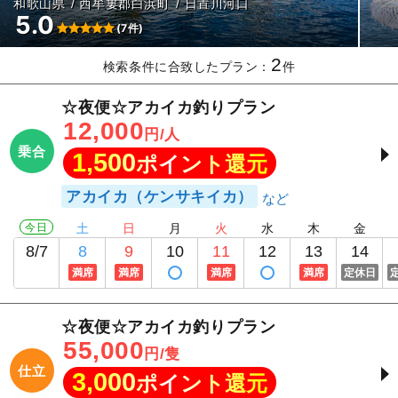
和歌山県
西牟婁郡白浜町
日置川河口
5.0
(7件)
2
検索条件に合致したプラン：
件
☆夜便☆アカイカ釣りプラン
12,000
円/人
乗合
1,500
ポイント還元
アカイカ（ケンサキイカ）
今日
土
日
月
火
水
木
金
8/7
8
9
10
11
12
13
14
満席
満席
満席
満席
定休日
☆夜便☆アカイカ釣りプラン
55,000
円/隻
仕立
3,000
ポイント還元