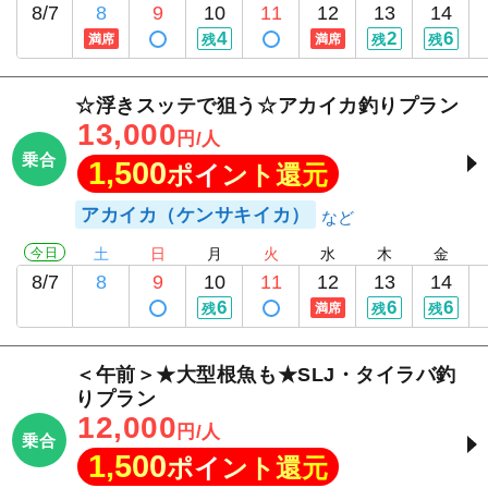
8/7
8
9
10
11
12
13
14
4
2
6
満席
残
満席
残
残
☆浮きスッテで狙う☆アカイカ釣りプラン
13,000
円/人
乗合
1,500
ポイント還元
アカイカ（ケンサキイカ）
今日
土
日
月
火
水
木
金
8/7
8
9
10
11
12
13
14
6
6
6
残
満席
残
残
＜午前＞★大型根魚も★SLJ・タイラバ釣
りプラン
12,000
円/人
乗合
1,500
ポイント還元