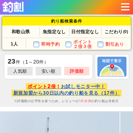
釣り船検索条件
和歌山県
魚指定なし
日付指定なし
こだわり
(0)
ポイント
1人
即時予約
割引あり
２倍３倍
23
1
20
件
（
～
件）
人気順
安い順
評価順
2
ポイント
倍！
お試しモニター中！
30
17
新規加盟から
日以内の釣り船を見る（
件）
評価順の公平性を保つため、レビューが
5
件未満
の釣り船は非表示