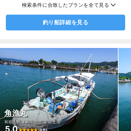
検索条件に合致したプランを全て見る
釣り船詳細を見る
角漁丸
和歌山県
和歌山市
加太港
5.0
(8件)