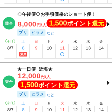
◇午後便◇お手頃価格のショート便！
1,500
ポイント還元
8,000
乗合
円/人
ブリ
ヒラメ
今日
土
日
月
火
水
木
金
8/7
8
9
10
11
12
13
14
満席
★一日便│近海★
12,000
円/人
乗合
1,500
ポイント還元
ブリ
ヒラメ
今日
土
日
月
火
水
木
金
8/7
8
9
10
11
12
13
14