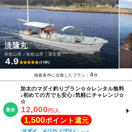
淡隆丸
和歌山県
和歌山市
加太港
4.9
(11件)
4
検索条件に合致したプラン：
件
加太のマダイ釣りプラン☆☆レンタル無料
♪初めての方でも安心♪気軽にチャレンジ☆
☆
12,000
乗合
円/人
1,500
ポイント還元
マダイ
メジロ（ブリ）