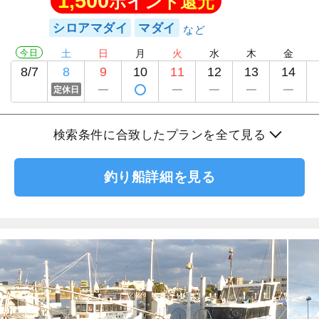
1,500
ポイント還元
シロアマダイ
マダイ
今日
土
日
月
火
水
木
金
8/7
8
9
10
11
12
13
14
定休日
検索条件に合致したプランを全て見る
釣り船詳細を見る