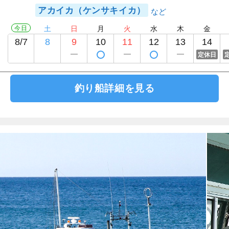
アカイカ（ケンサキイカ）
今日
土
日
月
火
水
木
金
8/7
8
9
10
11
12
13
14
定休日
釣り船詳細を見る