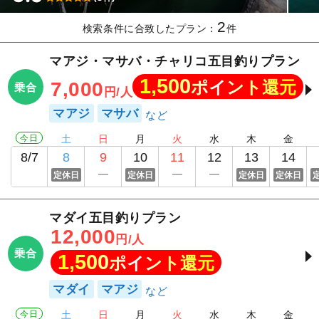
2
検索条件に合致したプラン：
件
マアジ・マサバ・チャリコ五目釣りプラン
1,500
ポイント還元
7,000
乗合
円/人
マアジ
マサバ
今日
土
日
月
火
水
木
金
8/7
8
9
10
11
12
13
14
定休日
定休日
定休日
定休日
マダイ五目釣りプラン
12,000
円/人
乗合
1,500
ポイント還元
マダイ
マアジ
今日
土
日
月
火
水
木
金