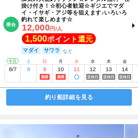
掛け付き！☆初心者歓迎☆ギジエでマダ
イ・イサギ・アジ等を狙えます♪いろいろ
釣れて楽しめます☆
乗合
12,000
円/人
1,500
ポイント還元
マダイ
サワラ
今日
土
日
月
火
水
木
金
8/7
8
9
10
11
12
13
14
満席
満席
定休日
定休日
定休日
釣り船詳細を見る