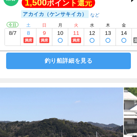
1,500
ポイント還元
アカイカ（ケンサキイカ）
今日
土
日
月
火
水
木
金
8/7
8
9
10
11
12
13
14
満席
満席
満席
釣り船詳細を見る