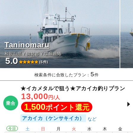
Taninomaru
和歌山県
御坊市
塩屋漁港
5.0
(5件)
5
検索条件に合致したプラン：
件
★イカメタルで狙う★アカイカ釣りプラン
13,000
円/人
乗合
1,500
ポイント還元
アカイカ（ケンサキイカ）
今日
土
日
月
火
水
木
金