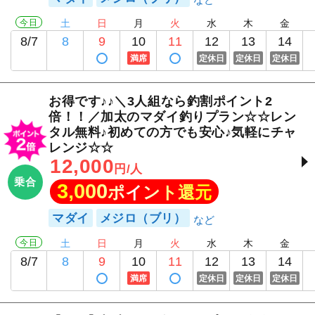
今日
土
日
月
火
水
木
金
8/7
8
9
10
11
12
13
14
満席
定休日
定休日
定休日
お得です♪♪＼3人組なら釣割ポイント2
倍！！／加太のマダイ釣りプラン☆☆レン
タル無料♪初めての方でも安心♪気軽にチャ
レンジ☆☆
12,000
円/人
乗合
3,000
ポイント還元
マダイ
メジロ（ブリ）
今日
土
日
月
火
水
木
金
8/7
8
9
10
11
12
13
14
満席
定休日
定休日
定休日