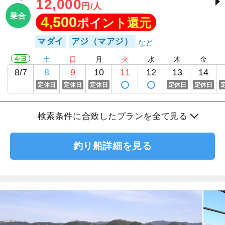
12,000
円/人
乗合
4,500
ポイント還元
マダイ
アジ（マアジ）
今日
土
日
月
火
水
木
金
8/7
8
9
10
11
12
13
14
定休日
定休日
定休日
定休日
定休日
検索条件に合致したプランを全て見る
釣り船詳細を見る