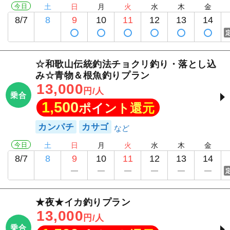
今日
土
日
月
火
水
木
金
8/7
8
9
10
11
12
13
14
☆和歌山伝統釣法チョクリ釣り・落とし込
み☆青物＆根魚釣りプラン
13,000
円/人
乗合
1,500
ポイント還元
カンパチ
カサゴ
今日
土
日
月
火
水
木
金
8/7
8
9
10
11
12
13
14
★夜★イカ釣りプラン
13,000
円/人
乗合