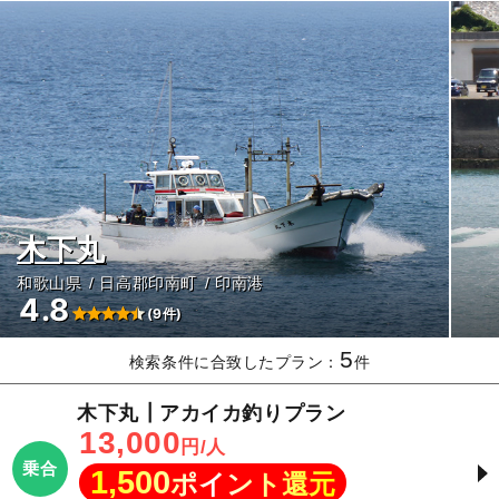
木下丸
和歌山県
日高郡印南町
印南港
4.8
(9件)
5
検索条件に合致したプラン：
件
木下丸┃アカイカ釣りプラン
13,000
円/人
乗合
1,500
ポイント還元