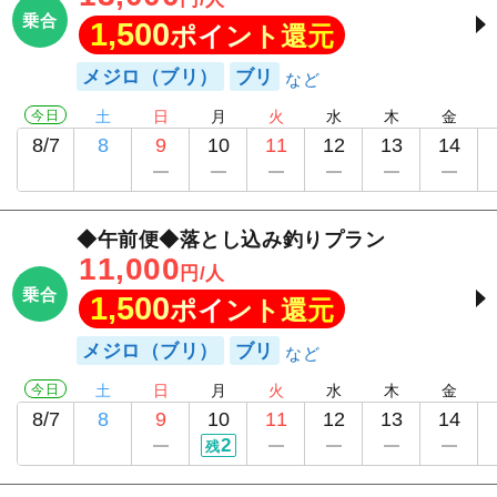
乗合
1,500
ポイント還元
メジロ（ブリ）
ブリ
今日
土
日
月
火
水
木
金
8/7
8
9
10
11
12
13
14
◆午前便◆落とし込み釣りプラン
11,000
円/人
乗合
1,500
ポイント還元
メジロ（ブリ）
ブリ
今日
土
日
月
火
水
木
金
8/7
8
9
10
11
12
13
14
2
残