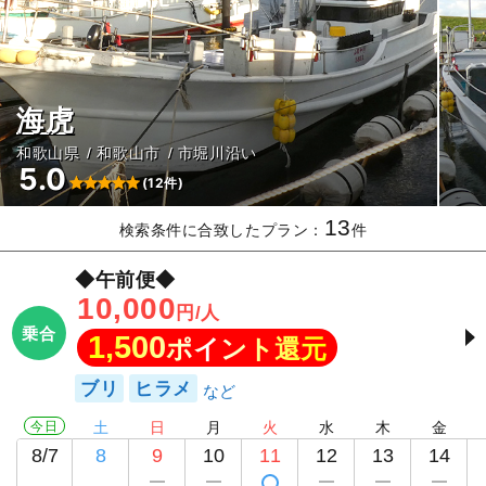
海虎
和歌山県
和歌山市
市堀川沿い
5.0
(12件)
13
検索条件に合致したプラン：
件
◆午前便◆
10,000
円/人
乗合
1,500
ポイント還元
ブリ
ヒラメ
今日
土
日
月
火
水
木
金
8/7
8
9
10
11
12
13
14