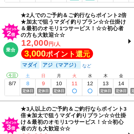
★2人でのご予約＆ご釣行ならポイント2倍
★加太で狙うマダイ釣りプラン☆☆仕掛け
＆最初のオモリ1つサービス！☆☆初心者
の方も大歓迎☆☆
12,000
円/人
乗合
3,000
ポイント還元
マダイ
アジ（マアジ）
今日
土
日
月
火
水
木
金
8/7
8
9
10
11
12
13
14
定休日
定休日
定休日
定休日
定休日
★3人以上のご予約＆ご釣行ならポイント3
倍★加太で狙うマダイ釣りプラン☆☆仕掛
け＆最初のオモリ1つサービス！☆☆初心
者の方も大歓迎☆☆