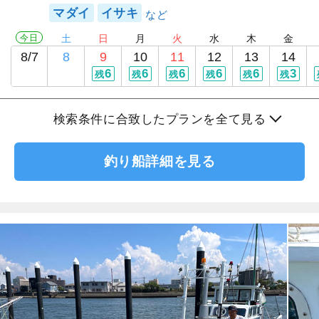
マダイ
イサキ
今日
土
日
月
火
水
木
金
8/7
8
9
10
11
12
13
14
6
6
6
6
6
3
残
残
残
残
残
残
検索条件に合致したプランを全て見る
釣り船詳細を見る