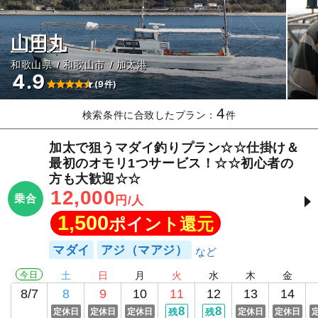
山田丸
和歌山県
和歌山市
加太港
4.9
(9件)
4
検索条件に合致したプラン：
件
加太で狙うマダイ釣りプラン☆☆仕掛け＆
最初のオモリ1つサービス！☆☆初心者の
方も大歓迎☆☆
12,000
乗合
円/人
1,500
ポイント還元
マダイ
アジ（マアジ）
今日
土
日
月
火
水
木
金
8/7
8
9
10
11
12
13
14
8
8
定休日
定休日
定休日
残
残
定休日
定休日