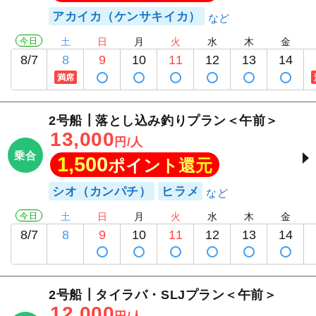
アカイカ（ケンサキイカ）
今日
土
日
月
火
水
木
金
8/7
8
9
10
11
12
13
14
満席
2号船┃落とし込み釣りプラン＜午前＞
13,000
円/人
乗合
1,500
ポイント還元
シオ（カンパチ）
ヒラメ
今日
土
日
月
火
水
木
金
8/7
8
9
10
11
12
13
14
2号船┃タイラバ・SLJプラン＜午前＞
12,000
円/人