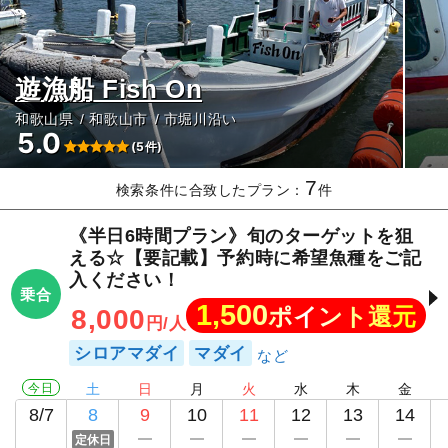
遊漁船 Fish On
和歌山県
和歌山市
市堀川沿い
5.0
(5件)
7
検索条件に合致したプラン：
件
《半日6時間プラン》旬のターゲットを狙
える☆【要記載】予約時に希望魚種をご記
入ください！
乗合
1,500
ポイント還元
8,000
円/人
シロアマダイ
マダイ
今日
土
日
月
火
水
木
金
8/7
8
9
10
11
12
13
14
定休日