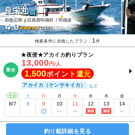
良栄丸
和歌山県
日高郡印南町
印南港
4.9
(38件)
1
検索条件に合致したプラン：
件
★夜便★アカイカ釣りプラン
13,000
円/人
乗合
1,500
ポイント還元
アカイカ（ケンサキイカ）
今日
土
日
月
火
水
木
金
8/7
8
9
10
11
12
13
14
満席
満席
釣り船詳細を見る