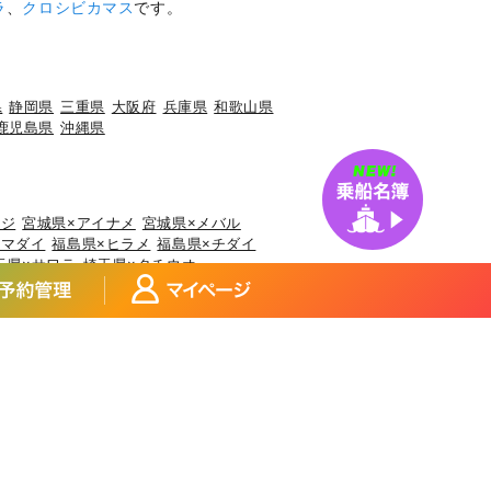
ラ
、
クロシビカマス
です。
県
静岡県
三重県
大阪府
兵庫県
和歌山県
鹿児島県
沖縄県
アジ
宮城県×アイナメ
宮城県×メバル
×マダイ
福島県×ヒラメ
福島県×チダイ
玉県×サワラ
埼玉県×タチウオ
県×マアジ
東京都×マアジ
ブリ
神奈川県×アカアマダイ
イカ
富山県×ブリ
富山県×マダイ
マアジ
福井県×ケンサキイカ
アジ
静岡県×タチウオ
静岡県×ブリ
県×ヒラメ
三重県×カサゴ
三重県×マアジ
×サワラ
大阪府×ブリ
大阪府×キジハタ
山県×マアジ
和歌山県×ブリ
鳥取県×マダイ
岡山県×スズキ
広島県×ブリ
広島県×アオリイカ