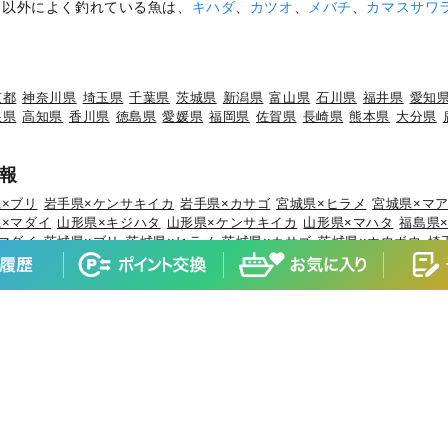
カ
以外によく釣れている魚は、
キハダ
、
カツオ
、
メバチ
、
カマスサワ
京都
神奈川県
埼玉県
千葉県
茨城県
新潟県
富山県
石川県
福井県
愛知
根県
高知県
香川県
徳島県
愛媛県
福岡県
佐賀県
長崎県
熊本県
大分県
報
×ブリ
岩手県×ケンサキイカ
岩手県×カサゴ
宮城県×ヒラメ
宮城県×マ
×マダイ
山形県×キジハタ
山形県×ケンサキイカ
山形県×マハタ
福島県
マダイ
茨城県×ブリ
茨城県×ヒラメ
茨城県×カサゴ
茨城県×ホウボウ
埼
ブリ
千葉県×マダイ
千葉県×ヒラメ
千葉県×イサキ
千葉県×カサゴ
千葉
×マダコ
東京都×サワラ
神奈川県×マアジ
神奈川県×マダイ
神奈川県×
×ブリ
新潟県×マアジ
新潟県×キダイ
新潟県×ゴマサバ
富山県×アオリ
石川県×ブリ
石川県×キジハタ
石川県×マダイ
石川県×カサゴ
石川県×
×マアジ
福井県×スルメイカ
静岡県×マダイ
静岡県×イサキ
静岡県×マ
ウオ
愛知県×ホウボウ
愛知県×マアジ
三重県×ブリ
三重県×マダイ
三重
×マダイ
京都府×スルメイカ
京都府×アオリイカ
大阪府×マダイ
大阪府
イ
兵庫県×マダコ
兵庫県×サワラ
兵庫県×ヒラメ
和歌山県×マダイ
和歌
県×ケンサキイカ
鳥取県×マアジ
鳥取県×スルメイカ
鳥取県×アオリイカ
ジハタ
岡山県×マゴチ
広島県×マダイ
広島県×キジハタ
広島県×サワラ