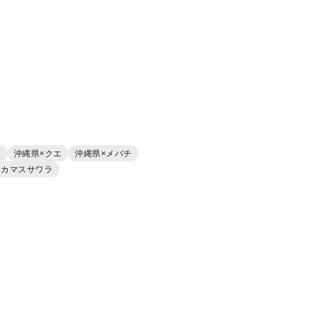
ラ
沖縄県×クエ
沖縄県×メバチ
×カマスサワラ