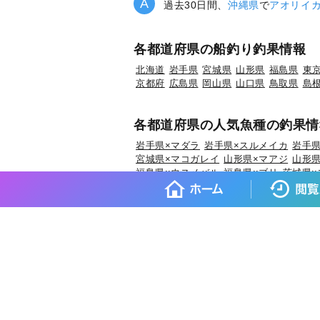
過去30日間、
沖縄県
で
アオリイ
各都道府県の船釣り釣果情報
北海道
岩手県
宮城県
山形県
福島県
東
京都府
広島県
岡山県
山口県
鳥取県
島
各都道府県の人気魚種の釣果情
岩手県×マダラ
岩手県×スルメイカ
岩手県
宮城県×マコガレイ
山形県×マアジ
山形県
福島県×ウスメバル
福島県×ブリ
茨城県×
埼玉県×ホウボウ
埼玉県×マダイ
埼玉県×
東京都×タチウオ
東京都×シロギス
東京都
神奈川県×タチウオ
新潟県×マダイ
新潟県
富山県×キジハタ
富山県×ウッカリカサゴ
福井県×マダイ
福井県×アオリイカ
福井県
愛知県×ブリ
愛知県×マダイ
愛知県×タチ
京都府×ケンサキイカ
京都府×ブリ
京都府
大阪府×スズキ
兵庫県×ブリ
兵庫県×マダ
和歌山県×イサキ
和歌山県×マサバ
鳥取
岡山県×マダイ
岡山県×ヒラメ
岡山県×キ