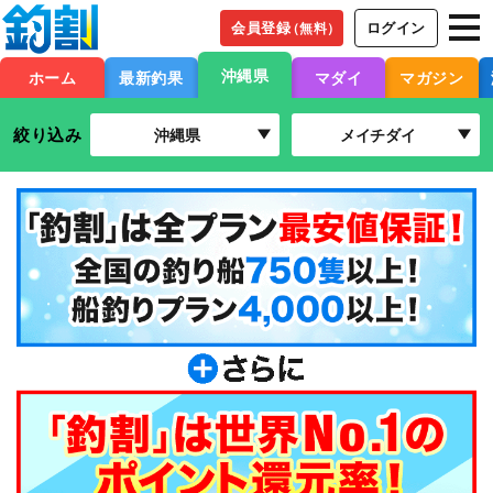
会員登録
ログイン
（無料）
沖縄県
ホーム
最新釣果
マダイ
マガジン
絞り込み
沖縄県
メイチダイ