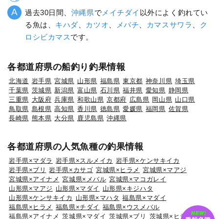
過去30日間、
沖縄県
で
メイチダイ
以外によく釣れてい
る魚は、
キハダ
、
カツオ
、
メバチ
、
カマスサワラ
、
ク
ロシビカマス
です。
各都道府県の船釣り釣果情報
北海道
岩手県
宮城県
山形県
福島県
東京都
神奈川県
埼玉県
千葉県
茨城県
新潟県
富山県
石川県
福井県
愛知県
静岡県
三重県
大阪府
兵庫県
和歌山県
京都府
広島県
岡山県
山口県
鳥取県
島根県
高知県
香川県
徳島県
愛媛県
福岡県
佐賀県
長崎県
熊本県
大分県
鹿児島県
沖縄県
各都道府県の人気魚種の釣果情報
岩手県×マダラ
岩手県×スルメイカ
岩手県×ケンサキイカ
岩手県×ブリ
岩手県×カサゴ
宮城県×ヒラメ
宮城県×マアジ
宮城県×アイナメ
宮城県×メバル
宮城県×マコガレイ
山形県×マアジ
山形県×マダイ
山形県×キジハタ
山形県×ケンサキイカ
山形県×マハタ
福島県×マダイ
福島県×ヒラメ
福島県×チダイ
福島県×ウスメバル
福島県×アイナメ
茨城県×マダイ
茨城県×ブリ
茨城県×ヒラメ