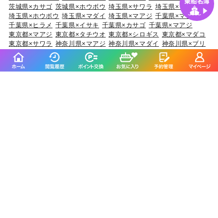
茨城県×カサゴ
茨城県×ホウボウ
埼玉県×サワラ
埼玉県×タチウオ
埼玉県×ホウボウ
埼玉県×マダイ
埼玉県×マアジ
千葉県×マダイ
千葉県×ヒラメ
千葉県×イサキ
千葉県×カサゴ
千葉県×マアジ
東京都×マアジ
東京都×タチウオ
東京都×シロギス
東京都×マダコ
東京都×サワラ
神奈川県×マアジ
神奈川県×マダイ
神奈川県×ブリ
神奈川県×アカアマダイ
神奈川県×タチウオ
新潟県×マダイ
新潟県×ブリ
新潟県×マアジ
新潟県×キダイ
新潟県×ゴマサバ
富山県×アオリイカ
富山県×ブリ
富山県×マダイ
富山県×キジハタ
富山県×ウッカリカサゴ
石川県×ブリ
石川県×キジハタ
石川県×マダイ
石川県×カサゴ
石川県×マアジ
福井県×ケンサキイカ
福井県×マダイ
福井県×アオリイカ
福井県×マアジ
福井県×スルメイカ
静岡県×マダイ
静岡県×イサキ
静岡県×マアジ
静岡県×タチウオ
静岡県×ブリ
愛知県×ブリ
愛知県×マダイ
愛知県×タチウオ
愛知県×ホウボウ
愛知県×マアジ
三重県×ブリ
三重県×マダイ
三重県×ヒラメ
三重県×カサゴ
三重県×マアジ
京都府×ケンサキイカ
京都府×ブリ
京都府×マダイ
京都府×スルメイカ
京都府×アオリイカ
大阪府×マダイ
大阪府×サワラ
大阪府×ブリ
大阪府×キジハタ
大阪府×スズキ
兵庫県×ブリ
兵庫県×マダイ
兵庫県×マダコ
兵庫県×サワラ
兵庫県×ヒラメ
和歌山県×マダイ
和歌山県×マアジ
和歌山県×ブリ
和歌山県×イサキ
和歌山県×マサバ
鳥取県×ケンサキイカ
鳥取県×マアジ
鳥取県×アオリイカ
鳥取県×スルメイカ
鳥取県×マダイ
岡山県×スズキ
岡山県×マダイ
岡山県×ヒラメ