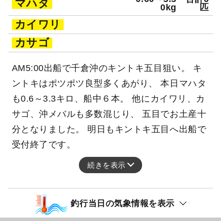
マハタ
0kg
匹
カイワリ
カサゴ
AM5:00出船で千倉沖のキントキ五目狙い。 キ
ントキはポツポツ良型多くあがり、 本日マハタ
も0.6～3.3キロ、船中６本。 他にカイワリ、カ
サゴ、沖メバルも多数混じり、 五目でお土産十
分となりました。 明日もキントキ五目へ出船で
受付終了です。
続きを表示
釣行当日の気象情報を表示