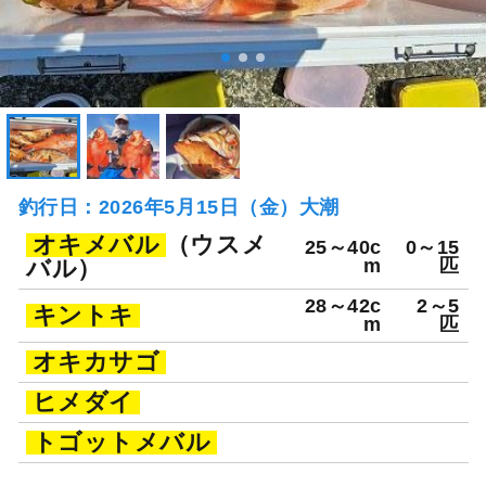
釣行日：2026年5月15日（金）大潮
オキメバル
（ウスメ
25～40c
0～15
バル）
m
匹
28～42c
2～5
キントキ
m
匹
オキカサゴ
ヒメダイ
トゴットメバル