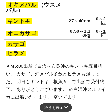
オキメバル
（ウスメ
バル）
0～2
キントキ
27～40cm
匹
0.50～1.1
0～1
オニカサゴ
0kg
匹
カサゴ
ヒラメ
ＡM5:00出船で白浜～布良沖のキントキ五目狙
い。 カサゴ、沖メバル多数とヒラメも混じっ
た。 明日もキントキ、根魚五目で出船で受付終
了。 ありがとうございます。 ※白浜沖スルメイ
カに出船いたします。 空いてます。
続きを表示