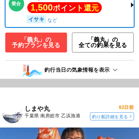
乗合
1,500
ポイント還元
イサキ
「義丸」の
「義丸」の
予約プランを見る
全ての釣果を見る
釣行当日の気象情報を表示
82日前
しまや丸
千葉県 南房総市 乙浜漁港
釣り船詳細を見る