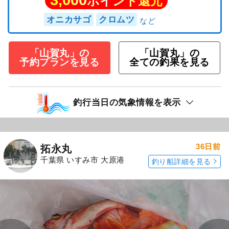
ポイント還元
オニカサゴ
クロムツ
「山賀丸」の
「山賀丸」の
予約プランを見る
全ての釣果を見る
釣行当日の気象情報を表示
36日前
拓永丸
千葉県 いすみ市 大原港
釣り船詳細を見る