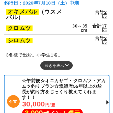
釣行日：2026年7月18日（土）中潮
オキメバル
（ウスメ
合計2
バル）
匹
30～35
合計17
クロムツ
cm
匹
合計2
シロムツ
匹
3名様で出船。小学生1名。
続きを表示
☆午前便☆オニカサゴ・クロムツ・アカ
ムツ釣りプラン☆漁師歴55年以上の船
長が釣り方をじっくり教えてくれま
す！！
仕立
30,000
円/隻
3,000