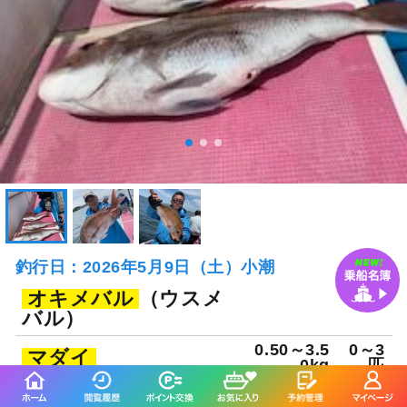
釣行日：2026年5月9日（土）小潮
オキメバル
（ウスメ
バル）
0.50～3.5
0～3
マダイ
0kg
匹
イサキ