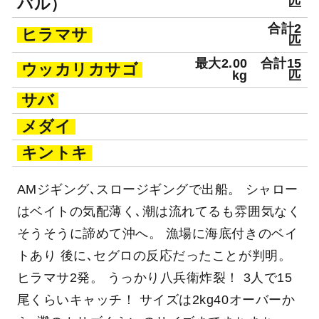
バル）
匹
合計2
ヒラマサ
匹
最大2.00
合計15
ウッカリカサゴ
kg
匹
サバ
メダイ
キントキ
AMジギング､スロージギングで出船。 シャロー
はベイトの気配薄く､潮は流れてるも雰囲気なく
そうそうに諦めて沖へ。 漁場に海底付きのベイ
トあり 後に､セグロの反応だったことが判明。
ヒラマサ2発。 うっかり八兵衛炸裂！ 3人で15
尾くらいキャッチ！ サイズは2kg40オーバーか