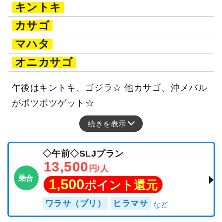
キントキ
カサゴ
マハタ
オニカサゴ
午後はキントキ、ゴジラ☆ 他カサゴ、沖メバル
がポツポツゲット☆
続きを表示
◇午前◇SLJプラン
13,500
円/人
乗合
1,500
ポイント還元
ワラサ（ブリ）
ヒラマサ