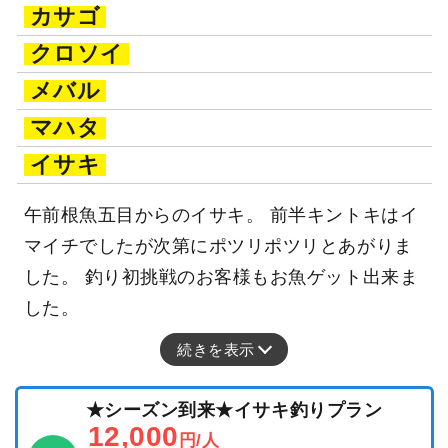
カサゴ
クロソイ
メバル
マハタ
イサキ
午前根魚五目からのイサキ。 前半キントキはイ
マイチでしたが次第にポツリポツリとあがりま
した。 釣り初挑戦のお客様もお魚ゲット出来ま
した。
続きを表示
★シーズン到来★イサキ釣りプラン
12,000
円/人