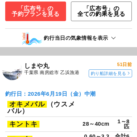
「広布号」の
「広布号」の
予約プランを見る
全ての釣果を見る
釣行当日の気象情報を表示
51日前
しまや丸
千葉県 南房総市 乙浜漁港
釣り船詳細を見る
釣行日：2026年6月19日（金）中潮
オキメバル
（ウスメ
バル）
1～8
キントキ
28～40cm
匹
0.60～3.3
合計6