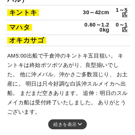
1～5
キントキ
30～42cm
匹
0.60～1.2
0～1
マハタ
0kg
匹
オキカサゴ
AM5:00出船で千倉沖のキントキ五目狙い。 キ
ントキは終始ポツポツあがり、良型揃いでし
た。 他に沖メバル、沖かさご多数混じり、 お土
産に。 明日は只今好調な白浜沖スルメイカへ出
船。 まだまだ空きあります。 追伸：明日のスル
メイカ船は受付終了いたしました。 ありがとう
ございます。
続きを表示