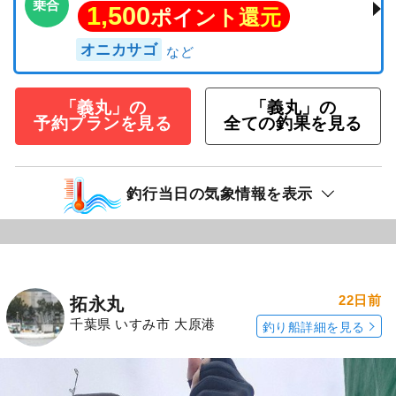
乗合
1,500
ポイント還元
オニカサゴ
「義丸」の
「義丸」の
予約プランを見る
全ての釣果を見る
釣行当日の気象情報を表示
22日前
拓永丸
千葉県 いすみ市 大原港
釣り船詳細を見る