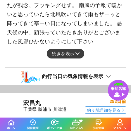
釣行日：2025年11月13日（木）小潮
モロコ
（クエ）
午前船。 高級魚モロコ（クエ）！牙が鋭い！最
高に美味いお土産ゲットでした。 キャスティン
グにドカンと、サイズ良さそうなの出てきまし
たが残念、フッキングせず。 南風の予報で暖か
いと思っていたら北風吹いてきて雨もザーッと
降ってきて寒ーい日になってしまいました。 悪
天候の中、頑張っていただきありがとございま
した風邪ひかないようにして下さい
続きを表示
釣行当日の気象情報を表示