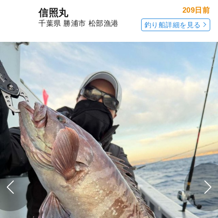
209日前
信照丸
千葉県 勝浦市 松部漁港
釣り船詳細を見る