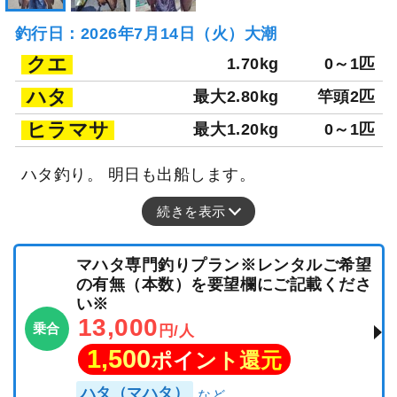
釣行日：2026年7月14日（火）大潮
クエ
1.70kg
0～1匹
ハタ
最大2.80kg
竿頭2匹
ヒラマサ
最大1.20kg
0～1匹
ハタ釣り。 明日も出船します。
続きを表示
マハタ専門釣りプラン※レンタルご希望
の有無（本数）を要望欄にご記載くださ
い※
13,000
乗合
円/人
1,500
ポイント還元
ハタ（マハタ）