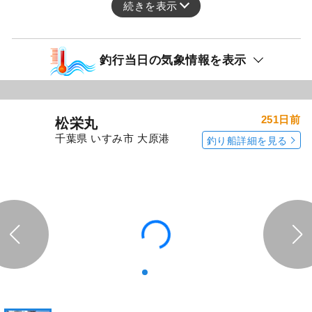
午前船。 真鯛船は水深15〜43m。 流れ速く、
釣り辛く前半は型程度だったが段々と慣れてき
て流す度に型があり初挑戦の方もいたがテン
ヤ、巻物共に全員釣れました。澄み気味。
続きを表示
釣行当日の気象情報を表示
251日前
松栄丸
千葉県 いすみ市 大原港
釣り船詳細を見る