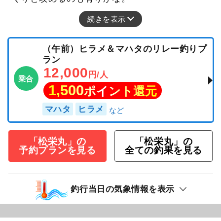
続きを表示
（午前）ヒラメ＆マハタのリレー釣りプ
ラン
12,000
円/人
乗合
1,500
ポイント還元
マハタ
ヒラメ
「松栄丸」の
「松栄丸」の
予約プランを見る
全ての釣果を見る
釣行当日の気象情報を表示