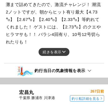
クエ
マハタ
0.60～4.73kg
0～2匹
アカハタ
ヒラマサ
本日、マハタ五目船出船致しました！ 速い潮が
灘まで詰めてきたので、激流チャレンジ！ 潮流
2ノットですが、朝からヒット有り最大【4.73
㌔】【2.67㌔】【2.40㌔】【2.33㌔】等釣れて
くれました！ ゲストには、【2.73㌔】のクエや
ヒラマサも！！ バラシ4回有り、10号12号切ら
れたりも！
続きを表示