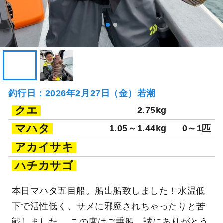
釣行日：2026年2月27日（金）若潮
クエ
2.75kg
マハタ
1.05～1.44kg
0～1匹
アカイサキ
ハチカサゴ
本日マハタ五目船。船出船致しました！水温低
下で活性低く、サメに邪魔されちゃったりと苦
戦しました。 この度はご乗船、誠にありがとう