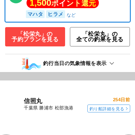
続きを表示
（午前）ヒラメ＆マハタのリレー釣りプ
ラン
12,000
円/人
乗合
1,500
ポイント還元
マハタ
ヒラメ
「松栄丸」の
「松栄丸」の
予約プランを見る
全ての釣果を見る
釣行当日の気象情報を表示