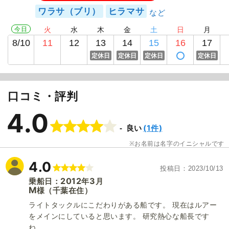
ワラサ（ブリ）
ヒラマサ
今日
火
水
木
金
土
日
月
8/10
11
12
13
14
15
16
17
定休日
定休日
定休日
定休日
口コミ・評判
4.0
(1件)
良い
お名前は名字のイニシャルです
4.0
投稿日
2023/10/13
2012
3
乗船日：
年
月
M
（千葉在住）
様
ライトタックルにこだわりがある船です。 現在はルアー
をメインにしていると思います。 研究熱心な船長です
ね。