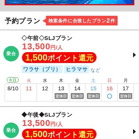
2
予約プラン
検索条件に合致したプラン
件
◇午前◇SLJプラン
13,500
円/人
乗合
1,500
ポイント還元
ワラサ（ブリ）
ヒラマサ
今日
火
水
木
金
土
日
月
8/10
11
12
13
14
15
16
17
定休日
定休日
定休日
定休日
◆午後◆SLJプラン
13,500
円/人
乗合
1,500
ポイント還元