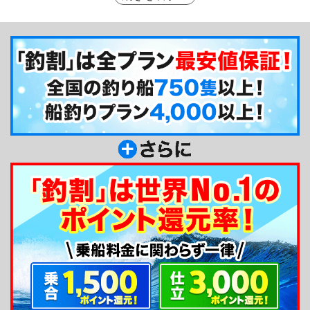
空間のなか寛ぐことができます。そして特筆すべき
は外房エリアで唯一無二「アンチローリングジャイ
ロ」を搭載しています。これにより横揺れが大幅に
軽減されるため船酔いで船釣りを諦めていた方でさ
え安心してご乗船いただけます（絶対に船酔いしな
い訳ではありません）。助手付きで出船してサポー
トも万全な広布号でぜひ外房のルアーフィッシング
をお楽しみください。
釣り船からのメッセージ
釣割会員の皆様、こんにちは！大原港の広布号で
す。助手付きで出船しますので、初心者の方もお気
軽にお越しください！宜しくお願いいたします。