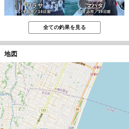
ワラサ
マハタ
16
19
いすみ市／
日前
いすみ市／
日前
全ての釣果を見る
地図