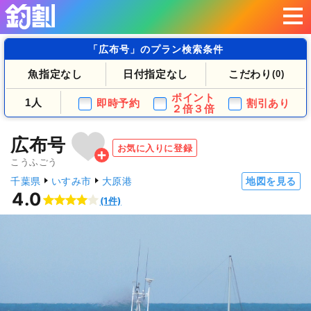
「広布号」のプラン検索条件
魚指定なし
日付指定なし
こだわり
(0)
ポイント
1人
即時予約
割引あり
２倍３倍
広布号
お気に入りに登録
こうふごう
千葉県
いすみ市
大原港
地図を見る
4.0
(1件)