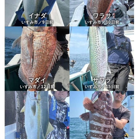
イナダ
ワラサ
9
10
いすみ市／
日前
いすみ市／
日前
マダイ
サワラ
12
15
いすみ市／
日前
いすみ市／
日前