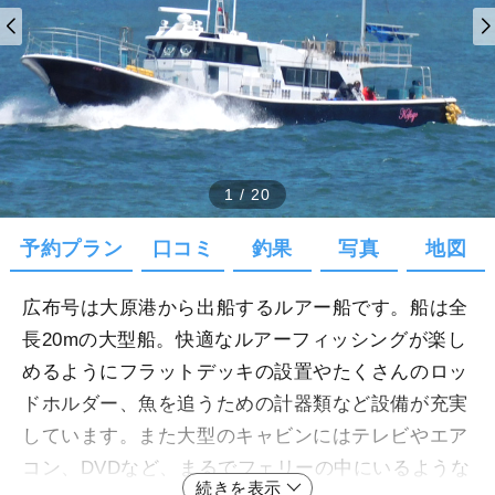
1
/
20
予約プラン
口コミ
釣果
写真
地図
広布号は大原港から出船するルアー船です。船は全
長20mの大型船。快適なルアーフィッシングが楽し
めるようにフラットデッキの設置やたくさんのロッ
ドホルダー、魚を追うための計器類など設備が充実
しています。また大型のキャビンにはテレビやエア
コン、DVDなど、まるでフェリーの中にいるような
続きを表示