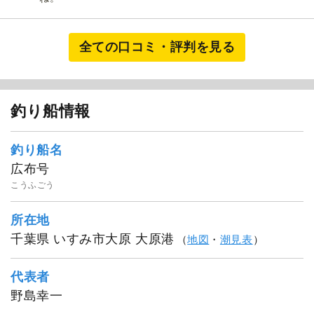
全ての口コミ・評判を見る
釣り船情報
釣り船名
広布号
こうふごう
所在地
千葉県 いすみ市大原 大原港
（
地図
・
潮見表
）
代表者
野島幸一