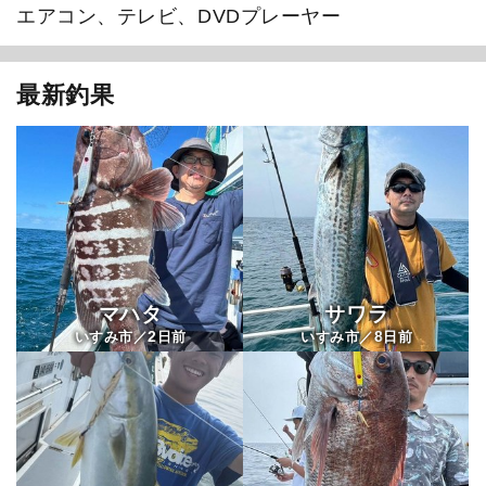
エアコン、テレビ、DVDプレーヤー
1
/
20
最新釣果
マハタ
サワラ
2
8
いすみ市／
日前
いすみ市／
日前
広布号