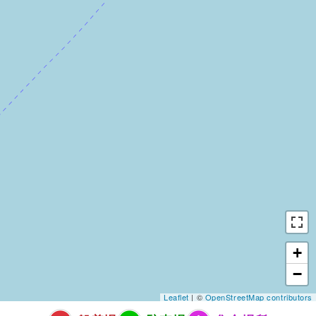
+
−
Leaflet
| ©
OpenStreetMap contributors