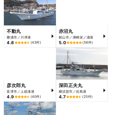
不動丸
赤沼丸
勝浦市／川津港
館山市／洲崎栄ノ浦港
4.8
5.0
(43件)
(56件)
彦次郎丸
深田正夫丸
富津市／上総湊港
横須賀市／佐島港
4.9
4.7
(40件)
(25件)