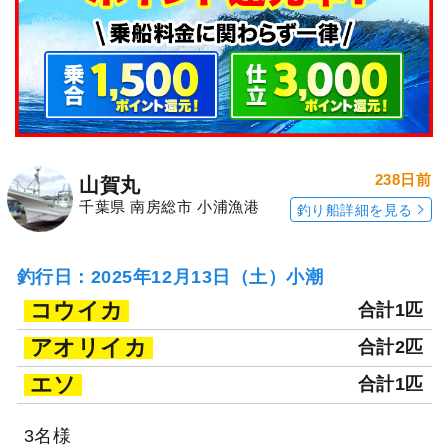
238日前
山賀丸
千葉県 南房総市 小浦漁港
釣り船詳細を見る
釣行日：2025年12月13日（土）小潮
コウイカ
合計1匹
アオリイカ
合計2匹
エソ
合計1匹
3名様