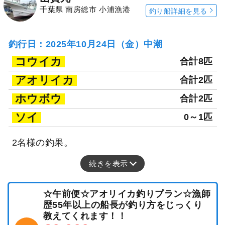
千葉県 南房総市 小浦漁港
釣り船詳細を見る
釣行日：2025年10月24日（金）中潮
コウイカ
合計8匹
アオリイカ
合計2匹
ホウボウ
合計2匹
ソイ
0～1匹
2名様の釣果。
続きを表示
☆午前便☆アオリイカ釣りプラン☆漁師
歴55年以上の船長が釣り方をじっくり
教えてくれます！！