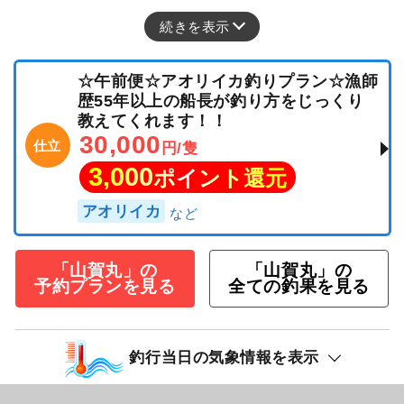
続きを表示
☆午前便☆アオリイカ釣りプラン☆漁師
歴55年以上の船長が釣り方をじっくり
教えてくれます！！
30,000
仕立
円/隻
3,000
ポイント還元
アオリイカ
「山賀丸」の
「山賀丸」の
予約プランを見る
全ての釣果を見る
釣行当日の気象情報を表示