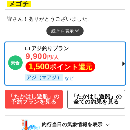
メゴチ
皆さん！ありがとうございました。
続きを表示
LTアジ釣りプラン
9,900
円/人
乗合
1,500
ポイント還元
アジ（マアジ）
「たかはし遊船」の
「たかはし遊船」の
予約プランを見る
全ての釣果を見る
釣行当日の気象情報を表示