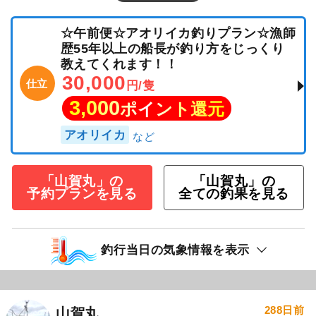
☆午前便☆アオリイカ釣りプラン☆漁師
歴55年以上の船長が釣り方をじっくり
教えてくれます！！
30,000
仕立
円/隻
3,000
ポイント還元
アオリイカ
「山賀丸」の
「山賀丸」の
予約プランを見る
全ての釣果を見る
釣行当日の気象情報を表示
288日前
山賀丸