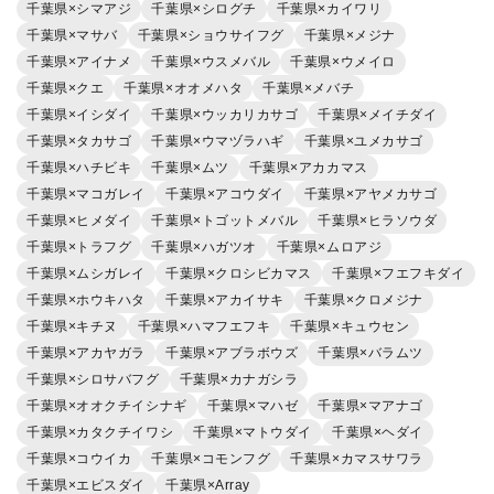
千葉県×シマアジ
千葉県×シログチ
千葉県×カイワリ
千葉県×マサバ
千葉県×ショウサイフグ
千葉県×メジナ
千葉県×アイナメ
千葉県×ウスメバル
千葉県×ウメイロ
千葉県×クエ
千葉県×オオメハタ
千葉県×メバチ
千葉県×イシダイ
千葉県×ウッカリカサゴ
千葉県×メイチダイ
千葉県×タカサゴ
千葉県×ウマヅラハギ
千葉県×ユメカサゴ
千葉県×ハチビキ
千葉県×ムツ
千葉県×アカカマス
千葉県×マコガレイ
千葉県×アコウダイ
千葉県×アヤメカサゴ
千葉県×ヒメダイ
千葉県×トゴットメバル
千葉県×ヒラソウダ
千葉県×トラフグ
千葉県×ハガツオ
千葉県×ムロアジ
千葉県×ムシガレイ
千葉県×クロシビカマス
千葉県×フエフキダイ
千葉県×ホウキハタ
千葉県×アカイサキ
千葉県×クロメジナ
千葉県×キチヌ
千葉県×ハマフエフキ
千葉県×キュウセン
千葉県×アカヤガラ
千葉県×アブラボウズ
千葉県×バラムツ
千葉県×シロサバフグ
千葉県×カナガシラ
千葉県×オオクチイシナギ
千葉県×マハゼ
千葉県×マアナゴ
千葉県×カタクチイワシ
千葉県×マトウダイ
千葉県×ヘダイ
千葉県×コウイカ
千葉県×コモンフグ
千葉県×カマスサワラ
千葉県×エビスダイ
千葉県×Array