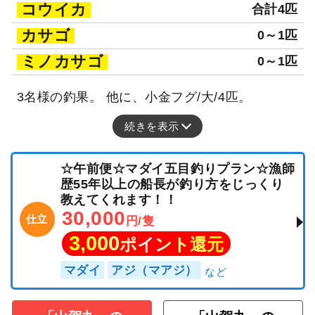
コウイカ
合計4匹
カサゴ
0～1匹
ミノカサゴ
0～1匹
3名様の釣果。 他に、小金フグ/大/4匹。
続きを表示
☆午前便☆マダイ五目釣りプラン☆漁師
歴55年以上の船長が釣り方をじっくり
教えてくれます！！
30,000
仕立
円/隻
3,000
ポイント還元
マダイ
アジ（マアジ）