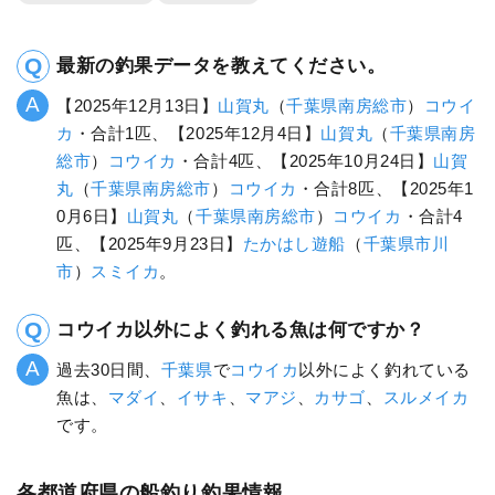
最新の釣果データを教えてください。
【2025年12月13日】
山賀丸
（
千葉県
南房総市
）
コウイ
カ
・合計1匹、【2025年12月4日】
山賀丸
（
千葉県
南房
総市
）
コウイカ
・合計4匹、【2025年10月24日】
山賀
丸
（
千葉県
南房総市
）
コウイカ
・合計8匹、【2025年1
0月6日】
山賀丸
（
千葉県
南房総市
）
コウイカ
・合計4
匹、【2025年9月23日】
たかはし遊船
（
千葉県
市川
市
）
スミイカ
。
コウイカ以外によく釣れる魚は何ですか？
過去30日間、
千葉県
で
コウイカ
以外によく釣れている
魚は、
マダイ
、
イサキ
、
マアジ
、
カサゴ
、
スルメイカ
です。
各都道府県の船釣り釣果情報