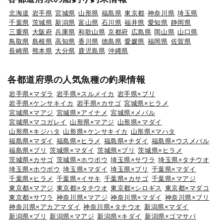
北海道
岩手県
宮城県
山形県
福島県
東京都
神奈川県
埼玉県
千葉県
茨城県
新潟県
富山県
石川県
福井県
愛知県
静岡県
三重県
大阪府
兵庫県
和歌山県
京都府
広島県
岡山県
山口県
鳥取県
島根県
高知県
香川県
徳島県
愛媛県
福岡県
佐賀県
長崎県
熊本県
大分県
鹿児島県
沖縄県
各都道府県の人気魚種の釣果情報
岩手県×マダラ
岩手県×スルメイカ
岩手県×ブリ
岩手県×ケンサキイカ
岩手県×カサゴ
宮城県×ヒラメ
宮城県×マアジ
宮城県×アイナメ
宮城県×メバル
宮城県×マコガレイ
山形県×マアジ
山形県×マダイ
山形県×キジハタ
山形県×ケンサキイカ
山形県×マハタ
福島県×マダイ
福島県×ヒラメ
福島県×チダイ
福島県×ウスメバル
福島県×ブリ
茨城県×マダイ
茨城県×ブリ
茨城県×ヒラメ
茨城県×カサゴ
茨城県×ホウボウ
埼玉県×サワラ
埼玉県×タチウオ
埼玉県×ホウボウ
埼玉県×マダイ
埼玉県×ブリ
千葉県×マダイ
千葉県×ヒラメ
千葉県×イサキ
千葉県×カサゴ
千葉県×マアジ
東京都×マアジ
東京都×タチウオ
東京都×シロギス
東京都×マダコ
東京都×サワラ
神奈川県×マアジ
神奈川県×マダイ
神奈川県×ブリ
神奈川県×アカアマダイ
神奈川県×タチウオ
新潟県×マダイ
新潟県×ブリ
新潟県×マアジ
新潟県×キダイ
新潟県×ゴマサバ