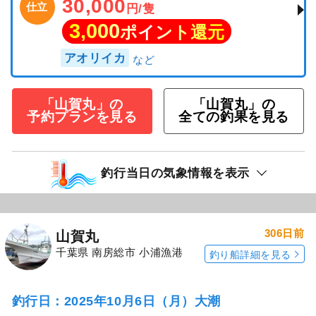
30,000
仕立
円/隻
3,000
ポイント還元
アオリイカ
「山賀丸」の
「山賀丸」の
予約プランを見る
全ての釣果を見る
釣行当日の気象情報を表示
306日前
山賀丸
千葉県 南房総市 小浦漁港
釣り船詳細を見る
釣行日：2025年10月6日（月）大潮