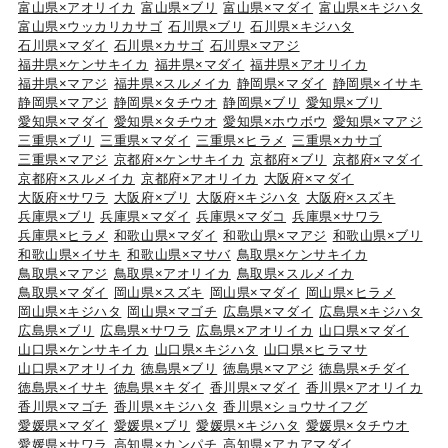
富山県×アオリイカ
富山県×ブリ
富山県×マダイ
富山県×キジハタ
富山県×ウッカリカサゴ
石川県×ブリ
石川県×キジハタ
石川県×マダイ
石川県×カサゴ
石川県×マアジ
福井県×ケンサキイカ
福井県×マダイ
福井県×アオリイカ
福井県×マアジ
福井県×スルメイカ
静岡県×マダイ
静岡県×イサキ
静岡県×マアジ
静岡県×タチウオ
静岡県×ブリ
愛知県×ブリ
愛知県×マダイ
愛知県×タチウオ
愛知県×ホウボウ
愛知県×マアジ
三重県×ブリ
三重県×マダイ
三重県×ヒラメ
三重県×カサゴ
三重県×マアジ
京都府×ケンサキイカ
京都府×ブリ
京都府×マダイ
京都府×スルメイカ
京都府×アオリイカ
大阪府×マダイ
大阪府×サワラ
大阪府×ブリ
大阪府×キジハタ
大阪府×スズキ
兵庫県×ブリ
兵庫県×マダイ
兵庫県×マダコ
兵庫県×サワラ
兵庫県×ヒラメ
和歌山県×マダイ
和歌山県×マアジ
和歌山県×ブリ
和歌山県×イサキ
和歌山県×マサバ
鳥取県×ケンサキイカ
鳥取県×マアジ
鳥取県×アオリイカ
鳥取県×スルメイカ
鳥取県×マダイ
岡山県×スズキ
岡山県×マダイ
岡山県×ヒラメ
岡山県×キジハタ
岡山県×マゴチ
広島県×マダイ
広島県×キジハタ
広島県×ブリ
広島県×サワラ
広島県×アオリイカ
山口県×マダイ
山口県×ケンサキイカ
山口県×キジハタ
山口県×ヒラマサ
山口県×アオリイカ
徳島県×ブリ
徳島県×マアジ
徳島県×チダイ
徳島県×イサキ
徳島県×キダイ
香川県×マダイ
香川県×アオリイカ
香川県×マゴチ
香川県×キジハタ
香川県×ショウサイフグ
愛媛県×マダイ
愛媛県×ブリ
愛媛県×キジハタ
愛媛県×タチウオ
愛媛県×サワラ
高知県×カンパチ
高知県×アカアマダイ