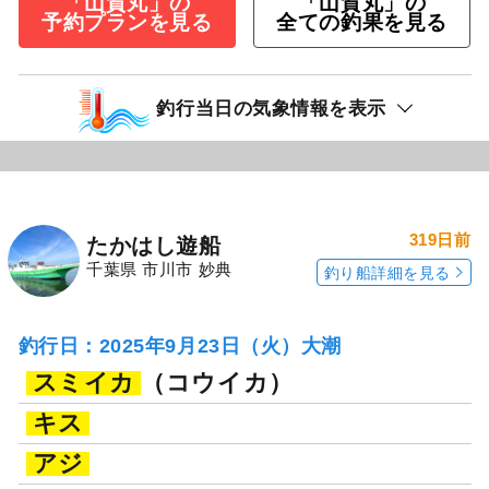
「山賀丸」の
「山賀丸」の
予約プランを見る
全ての釣果を見る
釣行当日の気象情報を表示
319日前
たかはし遊船
千葉県 市川市 妙典
釣り船詳細を見る
釣行日：2025年9月23日（火）大潮
スミイカ
（コウイカ）
キス
アジ