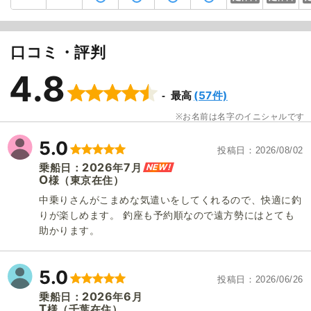
口コミ・評判
4.8
(57件)
最高
お名前は名字のイニシャルです
5.0
投稿日
2026/08/02
2026
7
NEW!
乗船日：
年
月
O
（東京在住）
様
中乗りさんがこまめな気遣いをしてくれるので、快適に釣
りが楽しめます。 釣座も予約順なので遠方勢にはとても
助かります。
5.0
投稿日
2026/06/26
2026
6
乗船日：
年
月
T
（千葉在住）
様