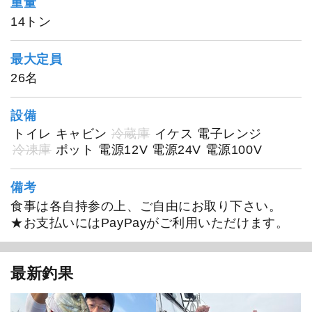
重量
14トン
1
/
20
最大定員
26名
設備
トイレ
キャビン
冷蔵庫
イケス
電子レンジ
冷凍庫
ポット
電源12V
電源24V
電源100V
備考
食事は各自持参の上、ご自由にお取り下さい。
★お支払いにはPayPayがご利用いただけます。
最新釣果
第三松栄丸