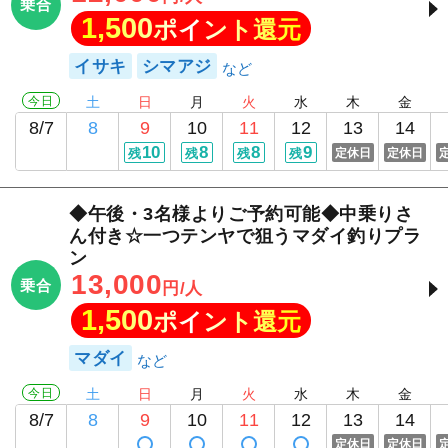
乗合
1,500
ポイント還元
イサキ
シマアジ
今日
土
日
月
火
水
木
金
8/7
8
9
10
11
12
13
14
10
8
8
9
残
残
残
残
定休日
定休日
◆午後・3名様よりご予約可能◆中乗りさ
ん付き☆一つテンヤで狙うマダイ釣りプラ
ン
13,000
乗合
円/人
1,500
ポイント還元
マダイ
今日
土
日
月
火
水
木
金
8/7
8
9
10
11
12
13
14
定休日
定休日