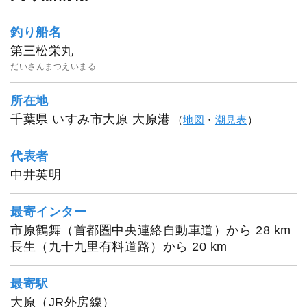
釣り船名
第三松栄丸
だいさんまつえいまる
所在地
千葉県 いすみ市大原 大原港
（
地図
・
潮見表
）
代表者
中井英明
最寄インター
市原鶴舞（首都圏中央連絡自動車道）から 28 km
長生（九十九里有料道路）から 20 km
最寄駅
大原（JR外房線）