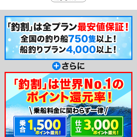
ことを第一に考えており、釣果が上がらないときも
すぐにポイントを変えたり、流し方を調整するなど
柔軟に対応してくれるのがとても心強いです！」と
言っていました。第三松栄丸では初心者から女性、
もちろんベテランの方まで、皆さんが安全に楽しく
釣りをしていただけることを一番に心掛けていらっ
しゃいます。
釣り船からのメッセージ
こんにちは。大原港・第三松栄丸の中井です。大
原の海の事は第三松栄丸にお任せ下さい。これまで
培ってきた長年の経験を活かし、皆様には気持ちよ
く沖釣りを楽しんでいただけるように精一杯頑張り
ます。初心者歓迎ですので、どなた様もお気軽にご
利用ください。