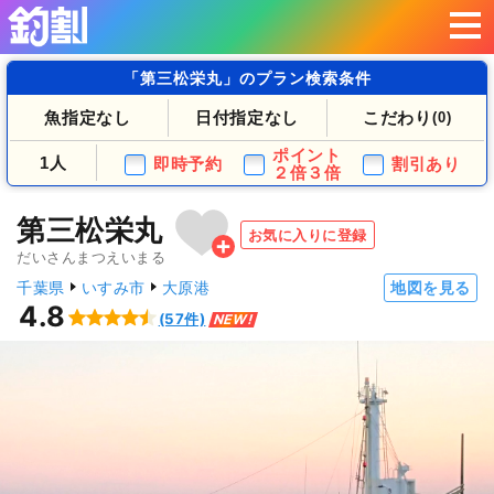
「第三松栄丸」のプラン検索条件
魚指定なし
日付指定なし
こだわり
(0)
ポイント
1人
即時予約
割引あり
２倍３倍
第三松栄丸
お気に入りに登録
だいさんまつえいまる
千葉県
いすみ市
大原港
地図を見る
4.8
(57件)
NEW!