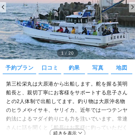
1
/
20
予約プラン
口コミ
釣果
写真
地図
第三松栄丸は大原港から出船します。舵を握る英明
船長と、親切丁寧にお客様をサポートする息子さん
との2人体制で出船してます。釣り物は大原沖名物
のヒラメやイサキ、ヤリイカ、近年では一つテンヤ
釣法によるマダイ釣りにも力を注いでいます。常連
さんに話を聞くと「船長はお客様に釣っていただく
続きを表示