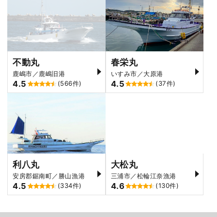
不動丸
春栄丸
鹿嶋市／鹿嶋旧港
いすみ市／大原港
4.5
4.5
(566件)
(37件)
利八丸
大松丸
安房郡鋸南町／勝山漁港
三浦市／松輪江奈漁港
4.5
4.6
(334件)
(130件)