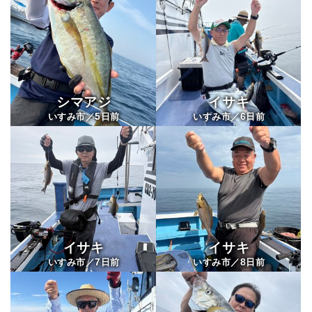
シマアジ
イサキ
5
6
いすみ市／
日前
いすみ市／
日前
イサキ
イサキ
7
8
いすみ市／
日前
いすみ市／
日前