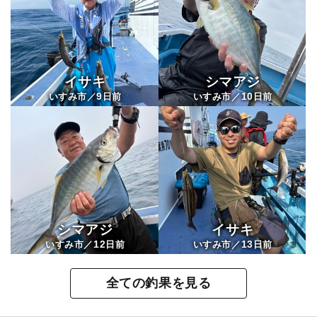
イサキ
シマアジ
9
10
いすみ市／
日前
いすみ市／
日前
シマアジ
イサキ
12
13
いすみ市／
日前
いすみ市／
日前
全ての釣果を見る