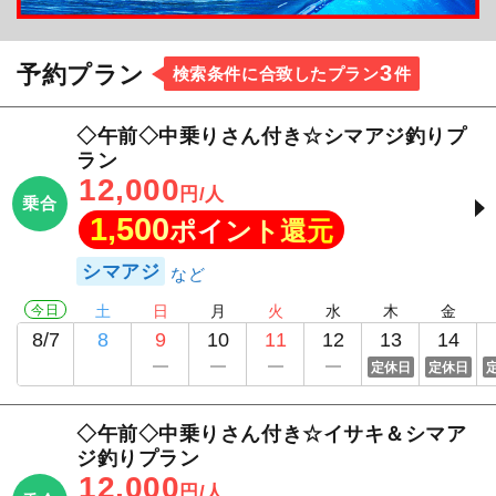
3
予約プラン
検索条件に合致したプラン
件
◇午前◇中乗りさん付き☆シマアジ釣りプ
ラン
12,000
円/人
乗合
1,500
ポイント還元
シマアジ
今日
土
日
月
火
水
木
金
8/7
8
9
10
11
12
13
14
定休日
定休日
◇午前◇中乗りさん付き☆イサキ＆シマア
ジ釣りプラン
12,000
円/人