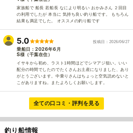
家族船で 船長 若船長 なにより明るい おかみさん ２回目
の利用でしたが 本当に 気持ち良い釣り船です。 もちろん
結果も満足でした。 オススメの釣り船です
5.0
投稿日
2026/06/27
2026
6
乗船日：
年
月
S
（千葉在住）
様
イサキから初め、ラスト1時間ほどでシマアジ狙い。いい
配分の時間でしたのでたくさんお土産になりました、あり
がとうございます。中乗りさんはちょっと空気読めないと
こがありますね。またよろしくお願いします。
全ての口コミ・評判を見る
釣り船情報