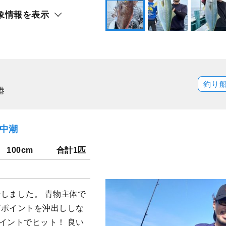
象情報を表示
釣り
港
）中潮
100cm
合計1匹
しました。 青物主体で
グポイントを沖出ししな
イントでヒット！ 良い