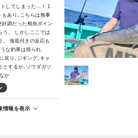
トしてしまった…！ 1
トもあり､こちらは無事
絶好調だった根魚ポイン
らう。 しかしここでは
う。 海底付きの反応も
ような釣果は得られ
に戻り､ジギング､キャ
うとするが､ソウダガツ
なか
象情報を表示