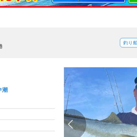
釣り
港
中潮