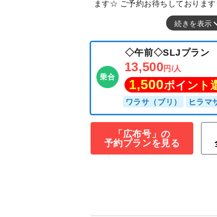
ます☆ ご予約お待ちしております
続きを表示
◇午前◇SLJプ
「広布号」の
予約プランを見る
13,500
円/人
乗合
1,500
ポイン
ワラサ（ブリ）
ヒ