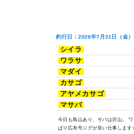
釣行日：2026年7月31日（金
シイラ
ワラサ
マダイ
カサゴ
アヤメカサゴ
マサバ
今日も鳥山あり、サバは沢山。 ワ
ぱり広布号ジグが良い仕事します☆