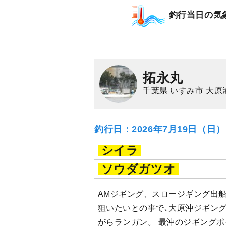
釣行当日の気
拓永丸
千葉県 いすみ市 大原
釣行日：2026年7月19日（日
シイラ
ソウダガツオ
AMジギング、スロージギング出船
狙いたいとの事で､大原沖ジギン
がらランガン。 最沖のジギングポ