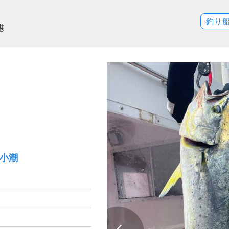
釣り
港
）小潮