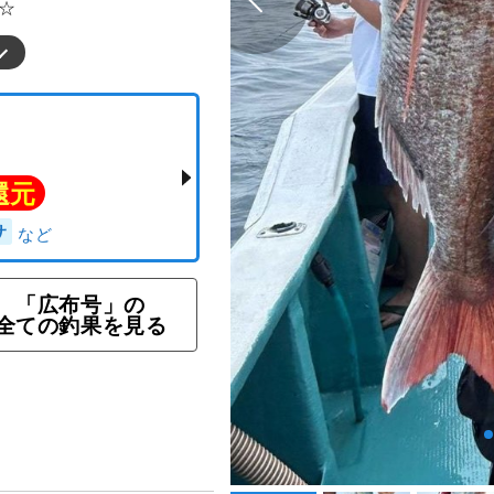
☆
ラン
「広布号」の
全ての釣果を見る
ト還元
ラマサ