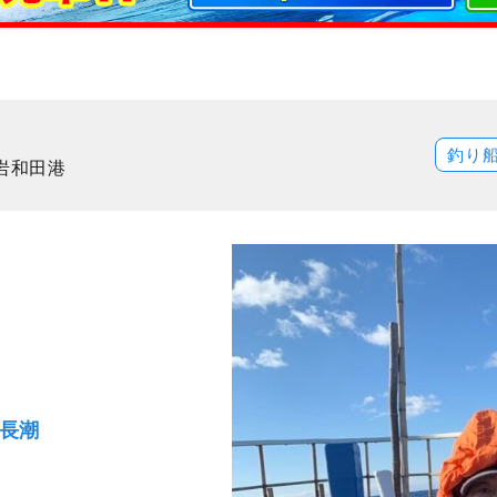
釣り
岩和田港
）長潮