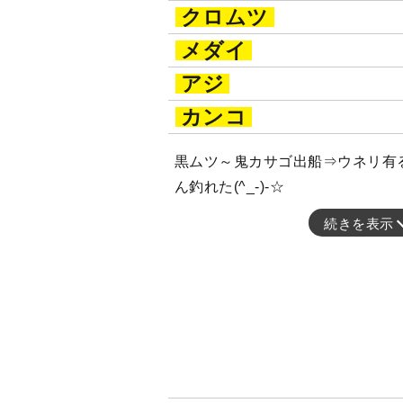
クロムツ
メダイ
アジ
カンコ
黒ムツ～鬼カサゴ出船⇒ウネリ有
ん釣れた(^_-)-☆
続きを表示