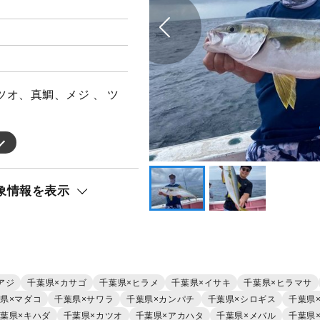
オ、真鯛、メジ 、 ツ
象情報を表示
アジ
千葉県×カサゴ
千葉県×ヒラメ
千葉県×イサキ
千葉県×ヒラマサ
県×マダコ
千葉県×サワラ
千葉県×カンパチ
千葉県×シロギス
千葉県
葉県×キハダ
千葉県×カツオ
千葉県×アカハタ
千葉県×メバル
千葉県