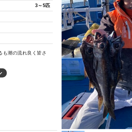
3～5匹
るも潮の流れ良く皆さ