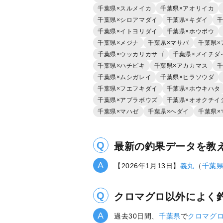
千葉県×スルメイカ
千葉県×アオリイカ
千葉県×シロアマダイ
千葉県×キダイ
千
千葉県×イトヨリダイ
千葉県×ホウボウ
千葉県×メジナ
千葉県×マサバ
千葉県×
千葉県×ウッカリカサゴ
千葉県×メイチダ
千葉県×ハチビキ
千葉県×アカカマス
千
千葉県×ムシガレイ
千葉県×ヒラソウダ
千葉県×フエフキダイ
千葉県×ホウキハタ
千葉県×アブラボウズ
千葉県×オオクチイ
千葉県×マハゼ
千葉県×ヘダイ
千葉県×
最新の釣果データを教
【2026年1月13日】
義丸
（
千葉
クロマグロ以外によく
過去30日間、
千葉県
で
クロマグ