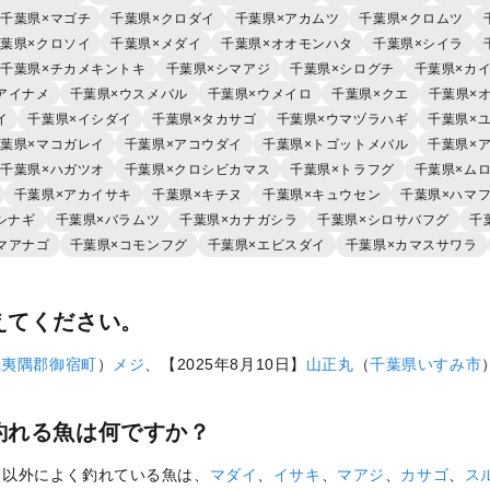
千葉県×マゴチ
千葉県×クロダイ
千葉県×アカムツ
千葉県×クロムツ
葉県×クロソイ
千葉県×メダイ
千葉県×オオモンハタ
千葉県×シイラ
千葉県×チカメキントキ
千葉県×シマアジ
千葉県×シログチ
千葉県×カ
アイナメ
千葉県×ウスメバル
千葉県×ウメイロ
千葉県×クエ
千葉県×
イ
千葉県×イシダイ
千葉県×タカサゴ
千葉県×ウマヅラハギ
千葉県×
葉県×マコガレイ
千葉県×アコウダイ
千葉県×トゴットメバル
千葉県×
千葉県×ハガツオ
千葉県×クロシビカマス
千葉県×トラフグ
千葉県×ム
千葉県×アカイサキ
千葉県×キチヌ
千葉県×キュウセン
千葉県×ハマ
シナギ
千葉県×バラムツ
千葉県×カナガシラ
千葉県×シロサバフグ
千
マアナゴ
千葉県×コモンフグ
千葉県×エビスダイ
千葉県×カマスサワラ
えてください。
県
夷隅郡御宿町
）
メジ
、【2025年8月10日】
山正丸
（
千葉県
いすみ市
釣れる魚は何ですか？
ロ
以外によく釣れている魚は、
マダイ
、
イサキ
、
マアジ
、
カサゴ
、
ス