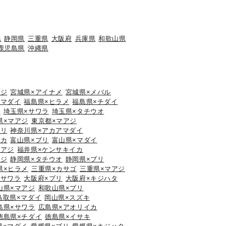
県
静岡県
三重県
大阪府
兵庫県
和歌山県
鹿児島県
沖縄県
アジ
宮城県×アイナメ
宮城県×メバル
×マダイ
福島県×ヒラメ
福島県×チダイ
ウ
埼玉県×サワラ
埼玉県×タチウオ
県×マアジ
東京都×マアジ
ブリ
神奈川県×アカアマダイ
イカ
富山県×ブリ
富山県×マダイ
マアジ
福井県×ケンサキイカ
アジ
静岡県×タチウオ
静岡県×ブリ
県×ヒラメ
三重県×カサゴ
三重県×マアジ
×サワラ
大阪府×ブリ
大阪府×キジハタ
山県×マアジ
和歌山県×ブリ
鳥取県×マダイ
岡山県×スズキ
島県×サワラ
広島県×アオリイカ
徳島県×チダイ
徳島県×イサキ