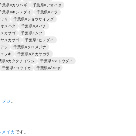
千葉県×カワハギ
千葉県×アオハタ
千葉県×キンメダイ
千葉県×アラ
イワリ
千葉県×ショウサイフグ
オオメハタ
千葉県×メバチ
ユメカサゴ
千葉県×ムツ
アヤメカサゴ
千葉県×ヒメダイ
ロアジ
千葉県×クロメジナ
フエフキ
千葉県×アカヤガラ
葉県×カタクチイワシ
千葉県×マトウダイ
千葉県×コウイカ
千葉県×Array
）
メジ
。
ルメイカ
です。