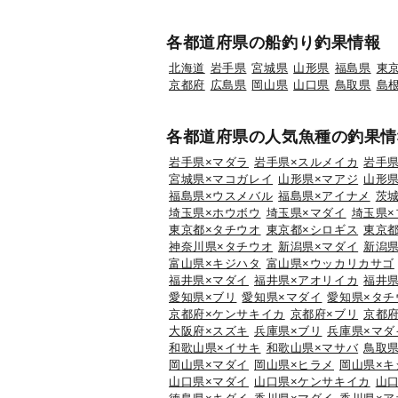
各都道府県の船釣り釣果情報
北海道
岩手県
宮城県
山形県
福島県
東
京都府
広島県
岡山県
山口県
鳥取県
島
各都道府県の人気魚種の釣果情
岩手県×マダラ
岩手県×スルメイカ
岩手県
宮城県×マコガレイ
山形県×マアジ
山形県
福島県×ウスメバル
福島県×アイナメ
茨
埼玉県×ホウボウ
埼玉県×マダイ
埼玉県×
東京都×タチウオ
東京都×シロギス
東京都
神奈川県×タチウオ
新潟県×マダイ
新潟県
富山県×キジハタ
富山県×ウッカリカサゴ
福井県×マダイ
福井県×アオリイカ
福井県
愛知県×ブリ
愛知県×マダイ
愛知県×タチ
京都府×ケンサキイカ
京都府×ブリ
京都府
大阪府×スズキ
兵庫県×ブリ
兵庫県×マダ
和歌山県×イサキ
和歌山県×マサバ
鳥取
岡山県×マダイ
岡山県×ヒラメ
岡山県×キ
山口県×マダイ
山口県×ケンサキイカ
山