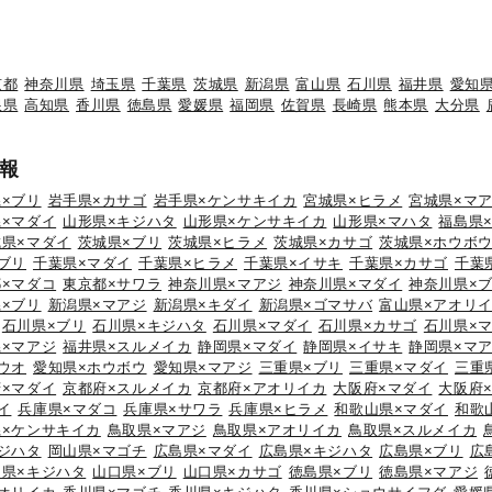
京都
神奈川県
埼玉県
千葉県
茨城県
新潟県
富山県
石川県
福井県
愛知
根県
高知県
香川県
徳島県
愛媛県
福岡県
佐賀県
長崎県
熊本県
大分県
報
×ブリ
岩手県×カサゴ
岩手県×ケンサキイカ
宮城県×ヒラメ
宮城県×マ
×マダイ
山形県×キジハタ
山形県×ケンサキイカ
山形県×マハタ
福島県
城県×マダイ
茨城県×ブリ
茨城県×ヒラメ
茨城県×カサゴ
茨城県×ホウボ
ブリ
千葉県×マダイ
千葉県×ヒラメ
千葉県×イサキ
千葉県×カサゴ
千葉
×マダコ
東京都×サワラ
神奈川県×マアジ
神奈川県×マダイ
神奈川県×
×ブリ
新潟県×マアジ
新潟県×キダイ
新潟県×ゴマサバ
富山県×アオリ
石川県×ブリ
石川県×キジハタ
石川県×マダイ
石川県×カサゴ
石川県×
×マアジ
福井県×スルメイカ
静岡県×マダイ
静岡県×イサキ
静岡県×マ
ウオ
愛知県×ホウボウ
愛知県×マアジ
三重県×ブリ
三重県×マダイ
三重
×マダイ
京都府×スルメイカ
京都府×アオリイカ
大阪府×マダイ
大阪府
イ
兵庫県×マダコ
兵庫県×サワラ
兵庫県×ヒラメ
和歌山県×マダイ
和歌
県×ケンサキイカ
鳥取県×マアジ
鳥取県×アオリイカ
鳥取県×スルメイカ
ジハタ
岡山県×マゴチ
広島県×マダイ
広島県×キジハタ
広島県×ブリ
広
口県×キジハタ
山口県×ブリ
山口県×カサゴ
徳島県×ブリ
徳島県×マアジ