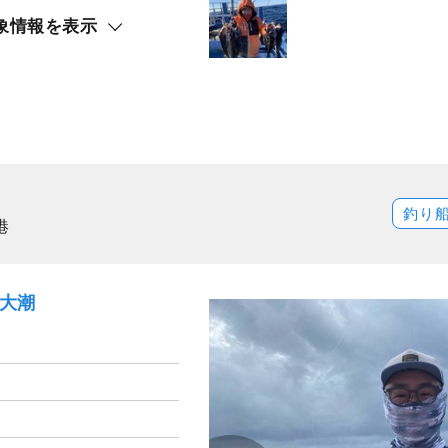
象情報を表示
釣り
港
）大潮