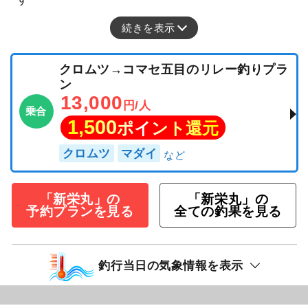
続きを表示
クロムツ→コマセ五目のリレー釣りプラ
ン
13,000
円/人
乗合
1,500
ポイント還元
クロムツ
マダイ
「新栄丸」の
「新栄丸」の
予約プランを見る
全ての釣果を見る
釣行当日の気象情報を表示