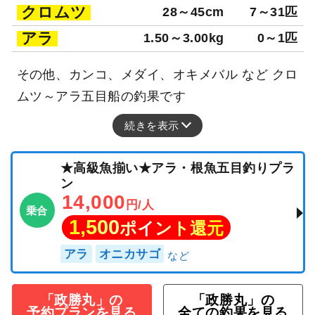
クロムツ
28～45cm
7～31匹
アラ
1.50～3.00kg
0～1匹
その他、カンコ、メダイ、オキメバル など クロ
ムツ～アラ五目船の釣果です
続きを表示
★高級魚揃い★アラ・根魚五目釣りプラ
ン
14,000
円/人
乗合
1,500
ポイント還元
アラ
オニカサゴ
「政勝丸」の
「政勝丸」の
予約プランを見る
全ての釣果を見る