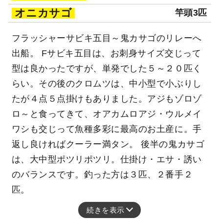
オニカサゴ
竿頭3匹
フラッシャーサビキ五目～鬼カサゴのリレーへ
出船。 Fサビキ五目は、お刺身サイズ交じって
型は良かったですが、単発でした５～２０匹く
らい。その後のクロムツは、中小型で小ぶりし
たが４点５点掛けもありました。アジもゾロゾ
ロ～と食ってきて、オアカムロアジ・ウルメイ
ワシも交じって魚種多彩に最高のお土産に。手
返し良ければクーラー満タン。 後半の鬼カサゴ
は、大中型ポツリポツリ。仕掛け・エサ・誘い
のバランスです。釣った方は３匹、２番手２
匹。
続きを表示