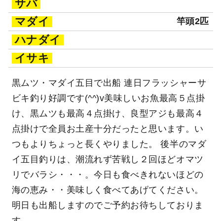
サバ
マダイ
竿頭2匹
ハナダイ
イサキ
黒ムツ・マダイ五目で出船 連日フラッシャーサ
ビキ釣り好調です(^^)v美味しいお魚最高５点掛
け、黒ムツも最高４点掛け、良型アジも最高４
点掛けで全員お土産十分だったと思います。い
つもよりちょっと長くやりました。 後半のマダ
イ五目釣りは、潮流れず苦戦し２回ほどオマツ
リでバラシ・・・。今日も食べきれないほどの
海の恵み・・美味しく食べてあげてください。
明日も出船しますのでご予約お待ちしておりま
す