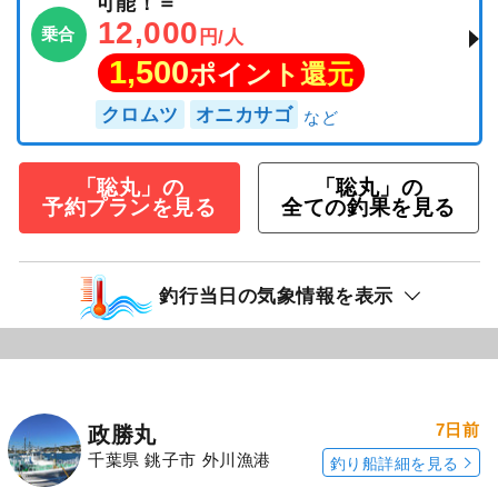
可能！＝
12,000
乗合
円/人
1,500
ポイント還元
クロムツ
オニカサゴ
「聡丸」の
「聡丸」の
予約プランを見る
全ての釣果を見る
釣行当日の気象情報を表示
7日前
政勝丸
千葉県 銚子市 外川漁港
釣り船詳細を見る