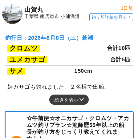
1日前
山賀丸
千葉県 南房総市 小浦漁港
釣り船詳細を見る
釣行日：2026年8月8日（土）若潮
クロムツ
合計10匹
ユメカサゴ
合計5匹
サメ
150cm
姫カサゴも釣れました。２名様で出船。
続きを表示
☆午前便☆オニカサゴ・クロムツ・アカ
ムツ釣りプラン☆漁師歴55年以上の船
長が釣り方をじっくり教えてくれま