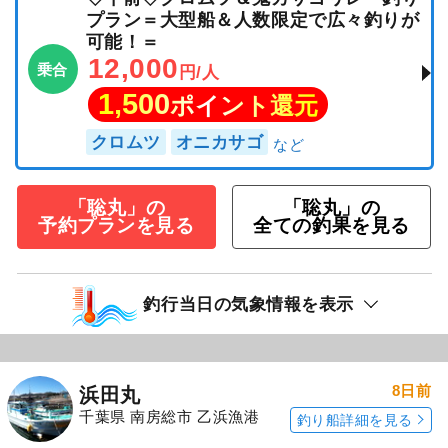
プラン＝大型船＆人数限定で広々釣りが
可能！＝
12,000
乗合
円/人
1,500
ポイント還元
クロムツ
オニカサゴ
「聡丸」の
「聡丸」の
予約プランを見る
全ての釣果を見る
釣行当日の気象情報を表示
8日前
浜田丸
千葉県 南房総市 乙浜漁港
釣り船詳細を見る