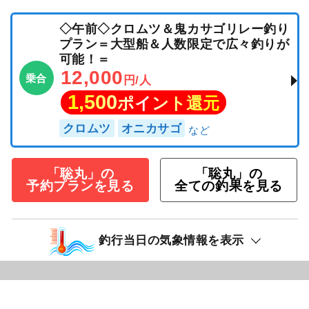
◇午前◇クロムツ＆鬼カサゴリレー釣り
プラン＝大型船＆人数限定で広々釣りが
可能！＝
12,000
乗合
円/人
1,500
ポイント還元
クロムツ
オニカサゴ
「聡丸」の
「聡丸」の
予約プランを見る
全ての釣果を見る
釣行当日の気象情報を表示