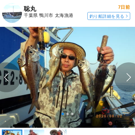
7日前
聡丸
千葉県 鴨川市 太海漁港
釣り船詳細を見る