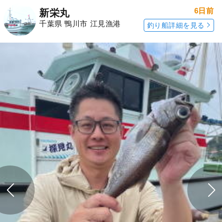
6日前
新栄丸
千葉県 鴨川市 江見漁港
釣り船詳細を見る