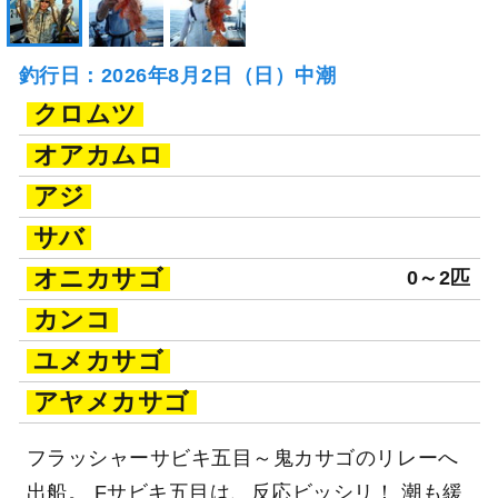
釣行日：2026年8月2日（日）中潮
クロムツ
オアカムロ
アジ
サバ
オニカサゴ
0～2匹
カンコ
ユメカサゴ
アヤメカサゴ
フラッシャーサビキ五目～鬼カサゴのリレーへ
出船。 Fサビキ五目は、反応ビッシリ！ 潮も緩