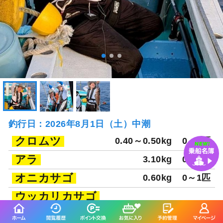
釣行日：2026年8月1日（土）中潮
クロムツ
0.40～0.50kg
0～2匹
アラ
3.10kg
0～1匹
オニカサゴ
0.60kg
0～1匹
ウッカリカサゴ
アヤメカサゴ