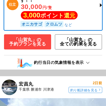
す！！
仕立
30,000
円/隻
3,000
ポイント還元
オニカサゴ
クロムツ
「山賀丸」の
「山賀丸」の
予約プランを見る
全ての釣果を見る
釣行当日の気象情報を表示
2日前
宏昌丸
千葉県 勝浦市 川津港
釣り船詳細を見る