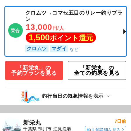
クロムツ→コマセ五目のリレー釣りプラ
ン
13,000
円/人
乗合
1,500
ポイント還元
クロムツ
マダイ
「新栄丸」の
「新栄丸」の
予約プランを見る
全ての釣果を見る
釣行当日の気象情報を表示
7日前
新栄丸
千葉県 鴨川市 江見漁港
釣り船詳細を見る