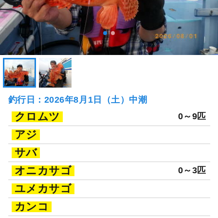
釣行日：2026年8月1日（土）中潮
クロムツ
0～9匹
アジ
サバ
オニカサゴ
0～3匹
ユメカサゴ
カンコ