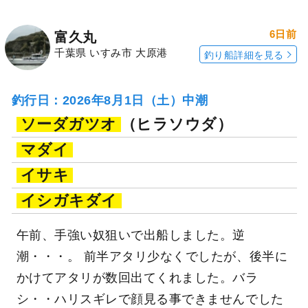
6日前
富久丸
千葉県 いすみ市 大原港
釣り船詳細を見る
釣行日：2026年8月1日（土）中潮
ソーダガツオ
（ヒラソウダ）
マダイ
イサキ
イシガキダイ
午前、手強い奴狙いで出船しました。逆
潮・・・。 前半アタリ少なくでしたが、後半に
かけてアタリが数回出てくれました。バラ
シ・・ハリスギレで顔見る事できませんでした