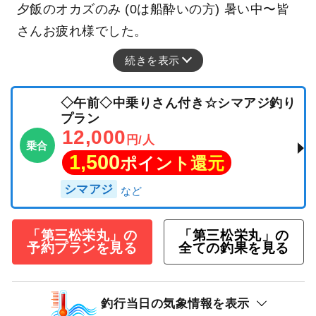
夕飯のオカズのみ (0は船酔いの方) 暑い中〜皆
さんお疲れ様でした。
続きを表示
◇午前◇中乗りさん付き☆シマアジ釣り
プラン
12,000
円/人
乗合
1,500
ポイント還元
シマアジ
「第三松栄丸」の
「第三松栄丸」の
予約プランを見る
全ての釣果を見る
釣行当日の気象情報を表示