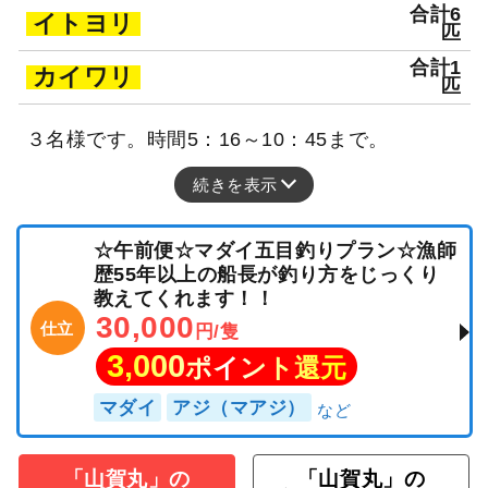
合計6
イトヨリ
匹
合計1
カイワリ
匹
３名様です。時間5：16～10：45まで。
続きを表示
☆午前便☆マダイ五目釣りプラン☆漁師
歴55年以上の船長が釣り方をじっくり
教えてくれます！！
30,000
仕立
円/隻
3,000
ポイント還元
マダイ
アジ（マアジ）
「山賀丸」の
「山賀丸」の