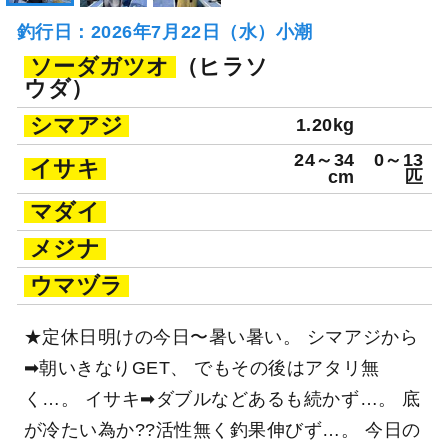
釣行日：2026年7月22日（水）小潮
ソーダガツオ
（ヒラソ
ウダ）
シマアジ
1.20kg
24～34
0～13
イサキ
cm
匹
マダイ
メジナ
ウマヅラ
★定休日明けの今日〜暑い暑い。 シマアジから
➡朝いきなりGET、 でもその後はアタリ無
く…。 イサキ➡ダブルなどあるも続かず…。 底
が冷たい為か??活性無く釣果伸びず…。 今日の