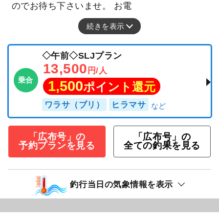
のでお待ち下さいませ。 お電
続きを表示
◇午前◇SLJプラン
13,500
円/人
乗合
1,500
ポイント還元
ワラサ（ブリ）
ヒラマサ
「広布号」の
「広布号」の
予約プランを見る
全ての釣果を見る
釣行当日の気象情報を表示