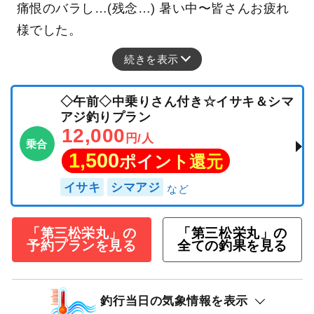
痛恨のバラし…(残念…) 暑い中〜皆さんお疲れ
様でした。
続きを表示
◇午前◇中乗りさん付き☆イサキ＆シマ
アジ釣りプラン
12,000
円/人
乗合
1,500
ポイント還元
イサキ
シマアジ
「第三松栄丸」の
「第三松栄丸」の
予約プランを見る
全ての釣果を見る
釣行当日の気象情報を表示