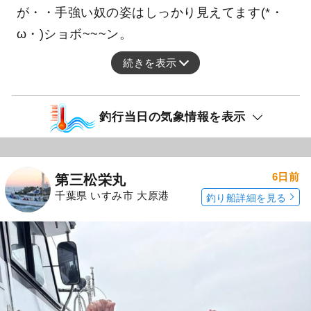
が・・手強い奴の姿はしっかり見えてます(*・
ω・)ショボ~~~ン。
続きを表示
釣行当日の気象情報を表示
6日前
第三松栄丸
千葉県 いすみ市 大原港
釣り船詳細を見る