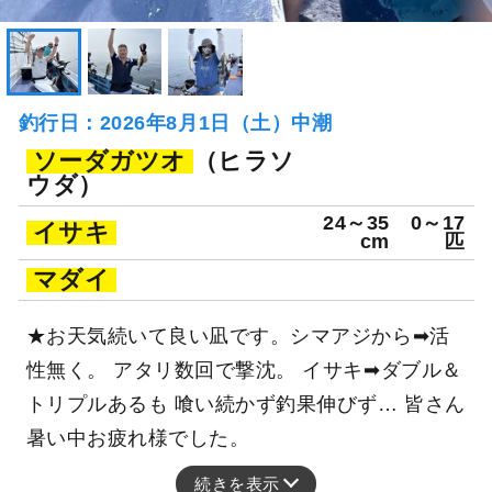
釣行日：2026年8月1日（土）中潮
ソーダガツオ
（ヒラソ
ウダ）
24～35
0～17
イサキ
cm
匹
マダイ
★お天気続いて良い凪です。シマアジから➡活
性無く。 アタリ数回で撃沈。 イサキ➡ダブル＆
トリプルあるも 喰い続かず釣果伸びず… 皆さん
暑い中お疲れ様でした。
続きを表示