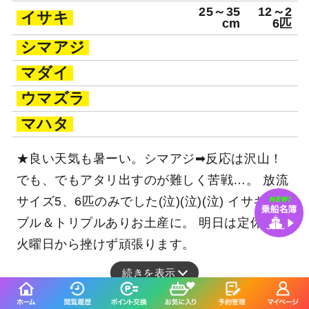
25～35
12～2
イサキ
cm
6匹
シマアジ
マダイ
ウマズラ
マハタ
★良い天気も暑ーい。シマアジ➡反応は沢山！
でも、でもアタリ出すのが難しく苦戦…。 放流
サイズ5、6匹のみでした(泣)(泣)(泣) イサキ➡ダ
ブル＆トリプルありお土産に。 明日は定休日〜
火曜日から挫けず頑張ります。
続きを表示