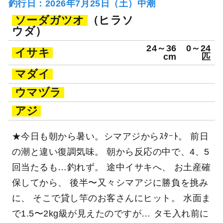
釣行日：2026年7月25日（土）中潮
ソーダガツオ
（ヒラソ
ウダ）
24～36
0～24
イサキ
cm
匹
マダイ
ウマヅラ
アジ
★今日も朝から暑い。シマアジからｽﾀｰﾄ。 前日
の潮と違い復調気味。 朝から反応の中で、4、5
回当たるも…釣れず。 途中イサキへ、 お土産確
保してから、 後半〜又々シマアジに勝負を挑み
に、 そこで貸し竿のお客さんにヒット。 水面ま
で1.5〜2kg級が見えたのですが… タモ入れ前に