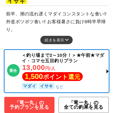
イサキ
前半、潮の流れ遅くマダイコンスタントな食い‼
外道ボツボツ食い‼ お客様暑さに負け8時半早帰
り。
続きを表示
＜釣り場まで2～10分！＞★午前★マダ
イ・コマセ五目釣りプラン
13,000
円/人
乗合
1,500
ポイント還元
マダイ
イサキ
「竜一丸」の
「竜一丸」の
予約プランを見る
全ての釣果を見る