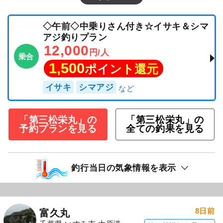
◇午前◇中乗りさん付き☆イサキ＆シマ
アジ釣りプラン
12,000
円/人
乗合
1,500
ポイント還元
イサキ
シマアジ
「第三松栄丸」の
「第三松栄丸」の
予約プランを見る
全ての釣果を見る
釣行当日の気象情報を表示
8日前
富久丸