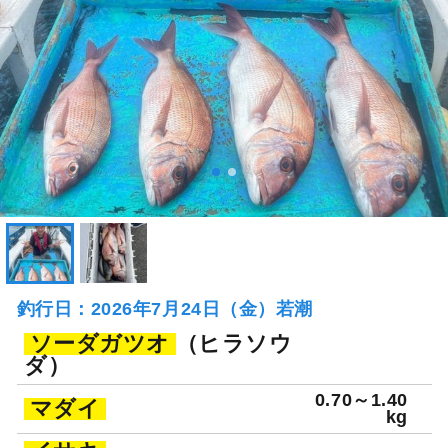
釣行日：2026年7月24日（金）若潮
ソーダガツオ
（ヒラソウ
ダ）
0.70～1.40
マダイ
kg