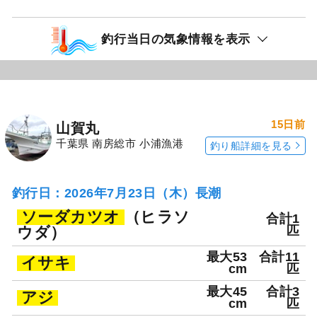
釣行当日の気象情報を表示
15日前
山賀丸
千葉県 南房総市 小浦漁港
釣り船詳細を見る
釣行日：2026年7月23日（木）長潮
ソーダカツオ
（ヒラソ
合計1
ウダ）
匹
最大53
合計11
イサキ
cm
匹
最大45
合計3
アジ
cm
匹