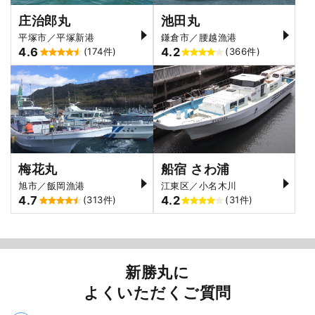
庄治郎丸
池田丸
平塚市／平塚新港
鎌倉市／腰越漁港
4.6
4.2
(174件)
(366件)
梅花丸
船宿 さわ浦
旭市／飯岡漁港
江東区／小名木川
4.7
4.2
(313件)
(31件)
新勝丸に
よくいただくご質問