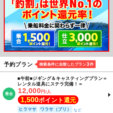
完備しております。
3
予約プラン
検索条件に合致したプラン
件
■午前■ジギング＆キャスティングプラン＝
レンタル道具にステラ完備！＝
12,000
円/人
乗合
1,500
ポイント還元
ヒラマサ
ワラサ（ブリ）