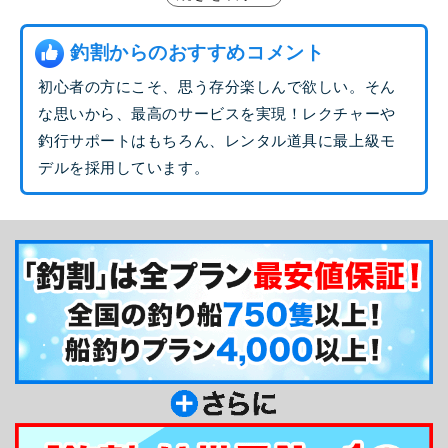
い価値観を脱ぎ捨て斬新な視点から釣果への正解を
導くロジカルシンギングは、信頼と期待感を感じま
釣割からのおすすめコメント
す！また、船長自身、1からルアーフィッシングを
初心者の方にこそ、思う存分楽しんで欲しい。そん
始めた経験を活かして、初心者にヒラマサを釣り上
な思いから、最高のサービスを実現！レクチャーや
げる感動を提供したいと、レンタルタックルには最
釣行サポートはもちろん、レンタル道具に最上級モ
高級ブランド「ステラ」を完備！最高峰の道具を使
デルを採用しています。
用して、魅惑のルアーフィッシングの世界へ、飛び
込んでみてはいかがですか？
釣り船からのメッセージ
外房のルアーフィッシングは、新勝丸にお任せ下
さい！当船は、ヒラマサやワラサ（ブリ）をメイン
に、ルアー1本で1年通じて出船している釣り船で
す。専門道具も多く、敷居が高く見られがちです
が、初心者の方にもヒラマサの引きを体験していた
だきたい気持ちが強く、レンタルタックルは充分に