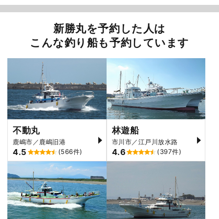
新勝丸を予約した人は
こんな釣り船も予約しています
不動丸
林遊船
鹿嶋市／鹿嶋旧港
市川市／江戸川放水路
4.5
4.6
(566件)
(397件)