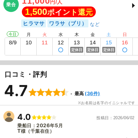
11,000
円/人
乗合
1,500
ポイント還元
ヒラマサ
ワラサ（ブリ）
今日
月
火
水
木
金
土
日
8/9
10
11
12
13
14
15
16
定休日
定休日
定休日
口コミ・評判
4.7
(36件)
最高
お名前は名字のイニシャルです
4.0
投稿日
2026/06/02
2026
5
乗船日：
年
月
T
（千葉在住）
様