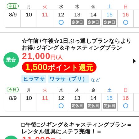
今日
月
火
水
木
金
土
日
8/9
10
11
12
13
14
15
16
定休日
定休日
定休日
☆午前+午後☆1日ぶっ通しプランならより
お得♪ジギング＆キャスティングプラン
21,000
円/人
乗合
1,500
ポイント還元
ヒラマサ
ワラサ（ブリ）
今日
月
火
水
木
金
土
日
8/9
10
11
12
13
14
15
16
定休日
定休日
定休日
□午後□ジギング＆キャスティングプラン＝
レンタル道具にステラ完備！＝