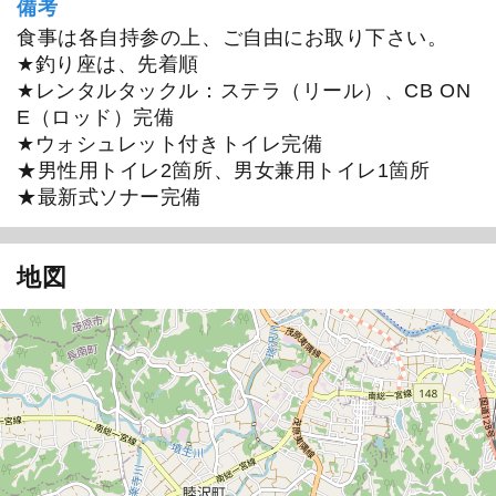
備考
食事は各自持参の上、ご自由にお取り下さい。
★釣り座は、先着順
★レンタルタックル：ステラ（リール）、CB ON
E（ロッド）完備
★ウォシュレット付きトイレ完備
★男性用トイレ2箇所、男女兼用トイレ1箇所
★最新式ソナー完備
地図