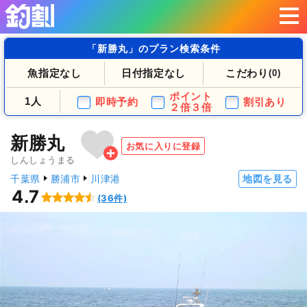
「新勝丸」のプラン検索条件
魚指定なし
日付指定なし
こだわり
(0)
ポイント
1人
即時予約
割引あり
２倍３倍
新勝丸
お気に入りに登録
しんしょうまる
千葉県
勝浦市
川津港
地図を見る
4.7
(36件)