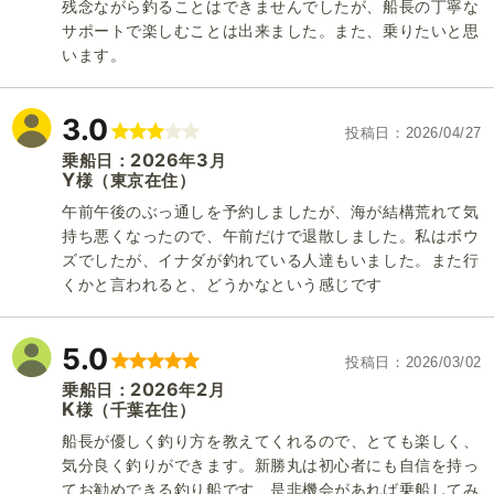
残念ながら釣ることはできませんでしたが、船長の丁寧な
サポートで楽しむことは出来ました。また、乗りたいと思
います。
3.0
投稿日
2026/04/27
2026
3
乗船日：
年
月
Y
（東京在住）
様
午前午後のぶっ通しを予約しましたが、海が結構荒れて気
持ち悪くなったので、午前だけで退散しました。私はボウ
ズでしたが、イナダが釣れている人達もいました。また行
くかと言われると、どうかなという感じです
5.0
投稿日
2026/03/02
2026
2
乗船日：
年
月
K
（千葉在住）
様
船長が優しく釣り方を教えてくれるので、とても楽しく、
気分良く釣りができます。新勝丸は初心者にも自信を持っ
てお勧めできる釣り船です、是非機会があれば乗船してみ