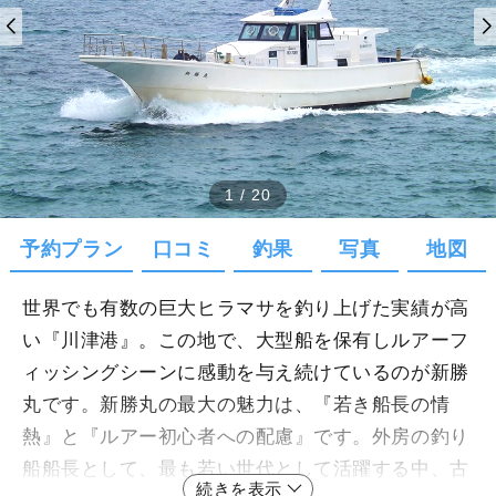
1
/
20
予約プラン
口コミ
釣果
写真
地図
世界でも有数の巨大ヒラマサを釣り上げた実績が高
い『川津港』。この地で、大型船を保有しルアーフ
ィッシングシーンに感動を与え続けているのが新勝
丸です。新勝丸の最大の魅力は、『若き船長の情
熱』と『ルアー初心者への配慮』です。外房の釣り
船船長として、最も若い世代として活躍する中、古
続きを表示