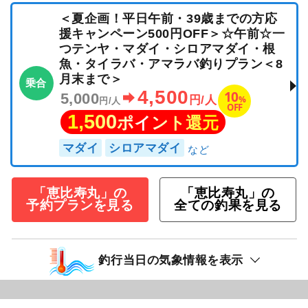
＜夏企画！平日午前・39歳までの方応
援キャンペーン500円OFF＞☆午前☆一
つテンヤ・マダイ・シロアマダイ・根
魚・タイラバ・アマラバ釣りプラン＜8
月末まで＞
乗合
4,500
10
5,000
%
円/人
円/人
OFF
1,500
ポイント還元
マダイ
シロアマダイ
「恵比寿丸」の
「恵比寿丸」の
予約プランを見る
全ての釣果を見る
釣行当日の気象情報を表示