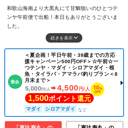
和歌山海南より大黒丸にて甘鯛狙いのひとつテ
ンヤ午前便で出船！本日もありがとうございま
した。
続きを表示
＜夏企画！平日午前・39歳までの方応
援キャンペーン500円OFF＞☆午前☆一
つテンヤ・マダイ・シロアマダイ・根
魚・タイラバ・アマラバ釣りプラン＜8
月末まで＞
乗合
4,500
10
5,000
%
円/人
円/人
OFF
1,500
ポイント還元
マダイ
シロアマダイ
「恵比寿丸」の
「恵比寿丸」の