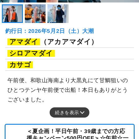
釣行日：2026年5月2日（土）大潮
アマダイ
（アカアマダイ）
シロアマダイ
カサゴ
午前便、和歌山海南より大黒丸にて甘鯛狙いの
ひとつテンヤ午前便で出船！本日もありがとう
ございました。
続きを表示
＜夏企画！平日午前・39歳までの方応
援キャンペーン500円OFF＞☆午前☆一