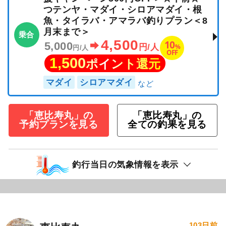
つテンヤ・マダイ・シロアマダイ・根
魚・タイラバ・アマラバ釣りプラン＜8
月末まで＞
乗合
4,500
10
5,000
%
円/人
円/人
OFF
1,500
ポイント還元
マダイ
シロアマダイ
「恵比寿丸」の
「恵比寿丸」の
予約プランを見る
全ての釣果を見る
釣行当日の気象情報を表示
103日前