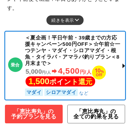
す。
続きを表示
＜夏企画！平日午前・39歳までの方応
援キャンペーン500円OFF＞☆午前☆一
つテンヤ・マダイ・シロアマダイ・根
魚・タイラバ・アマラバ釣りプラン＜8
月末まで＞
乗合
4,500
10
5,000
%
円/人
円/人
OFF
1,500
ポイント還元
マダイ
シロアマダイ
「恵比寿丸」の
「恵比寿丸」の
予約プランを見る
全ての釣果を見る