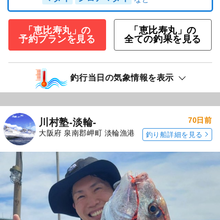
「恵比寿丸」の
「恵比寿丸」の
予約プランを見る
全ての釣果を見る
釣行当日の気象情報を表示
70日前
川村塾-淡輪-
大阪府 泉南郡岬町 淡輪漁港
釣り船詳細を見る