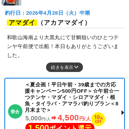
釣行日：2026年4月28日（火）中潮
アマダイ
（アカアマダイ）
和歌山海南より大黒丸にて甘鯛狙いのひとつテ
ンヤ午前便で出船！本日もありがとうございま
した。
続きを表示
＜夏企画！平日午前・39歳までの方応
援キャンペーン500円OFF＞☆午前☆一
つテンヤ・マダイ・シロアマダイ・根
魚・タイラバ・アマラバ釣りプラン＜8
月末まで＞
乗合
4,500
10
5,000
%
円/人
円/人
OFF
1,500
ポイント還元