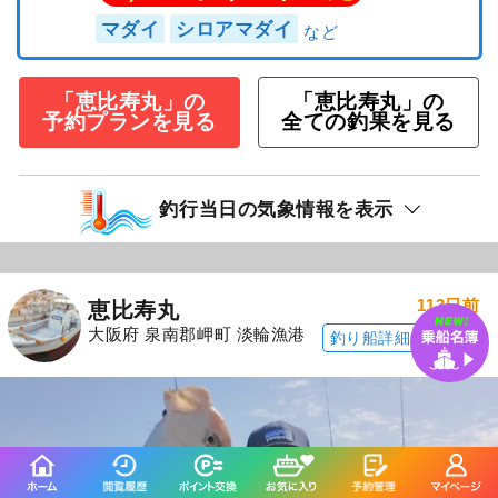
マダイ
シロアマダイ
「恵比寿丸」の
「恵比寿丸」の
予約プランを見る
全ての釣果を見る
釣行当日の気象情報を表示
113日前
恵比寿丸
大阪府 泉南郡岬町 淡輪漁港
釣り船詳細を見る