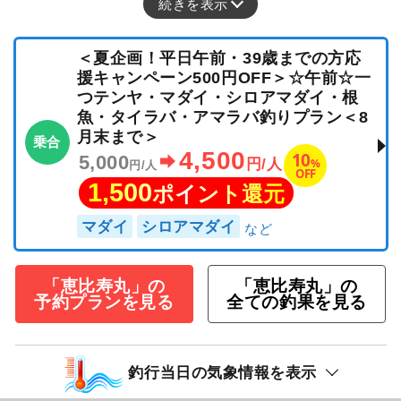
続きを表示
＜夏企画！平日午前・39歳までの方応
援キャンペーン500円OFF＞☆午前☆一
つテンヤ・マダイ・シロアマダイ・根
魚・タイラバ・アマラバ釣りプラン＜8
月末まで＞
乗合
4,500
10
5,000
%
円/人
円/人
OFF
1,500
ポイント還元
マダイ
シロアマダイ
「恵比寿丸」の
「恵比寿丸」の
予約プランを見る
全ての釣果を見る
釣行当日の気象情報を表示