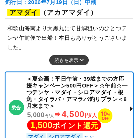
釣行日：2026年7月19日（日）中潮
アマダイ
（アカアマダイ）
和歌山海南より大黒丸にて甘鯛狙いのひとつテ
ンヤ午前便で出船！本日もありがとうございま
した。
続きを表示
＜夏企画！平日午前・39歳までの方応
援キャンペーン500円OFF＞☆午前☆一
つテンヤ・マダイ・シロアマダイ・根
魚・タイラバ・アマラバ釣りプラン＜8
月末まで＞
乗合
4,500
10
5,000
%
円/人
円/人
OFF
1,500
ポイント還元
マダイ
シロアマダイ