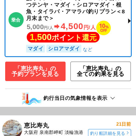
つテンヤ・マダイ・シロアマダイ・根
魚・タイラバ・アマラバ釣りプラン＜8
月末まで＞
乗合
4,500
10
5,000
%
円/人
円/人
OFF
1,500
ポイント還元
マダイ
シロアマダイ
「恵比寿丸」の
「恵比寿丸」の
予約プランを見る
全ての釣果を見る
釣行当日の気象情報を表示
21日前
恵比寿丸
大阪府 泉南郡岬町 淡輪漁港
釣り船詳細を見る