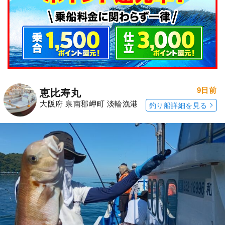
9日前
恵比寿丸
大阪府 泉南郡岬町 淡輪漁港
釣り船詳細を見る