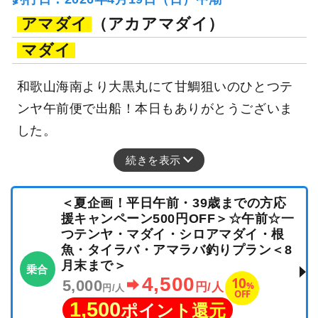
アマダイ
（アカアマダイ）
マダイ
和歌山海南より大黒丸にて甘鯛狙いのひとつテ
ンヤ午前便で出船！本日もありがとうございま
した。
続きを表示
＜夏企画！平日午前・39歳までの方応
援キャンペーン500円OFF＞☆午前☆一
つテンヤ・マダイ・シロアマダイ・根
魚・タイラバ・アマラバ釣りプラン＜8
月末まで＞
乗合
4,500
10
5,000
%
円/人
円/人
OFF
1,500
ポイント還元