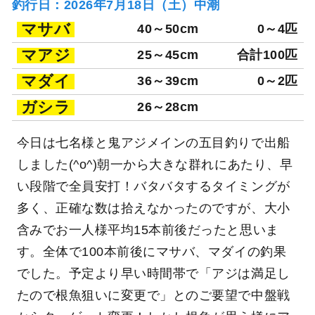
釣行日：2026年7月18日（土）中潮
マサバ
40～50cm
0～4匹
マアジ
25～45cm
合計100匹
マダイ
36～39cm
0～2匹
ガシラ
26～28cm
今日は七名様と鬼アジメインの五目釣りで出船
しました(^o^)朝一から大きな群れにあたり、早
い段階で全員安打！バタバタするタイミングが
多く、正確な数は拾えなかったのですが、大小
含みでお一人様平均15本前後だったと思いま
す。全体で100本前後にマサバ、マダイの釣果
でした。予定より早い時間帯で「アジは満足し
たので根魚狙いに変更で」とのご要望で中盤戦