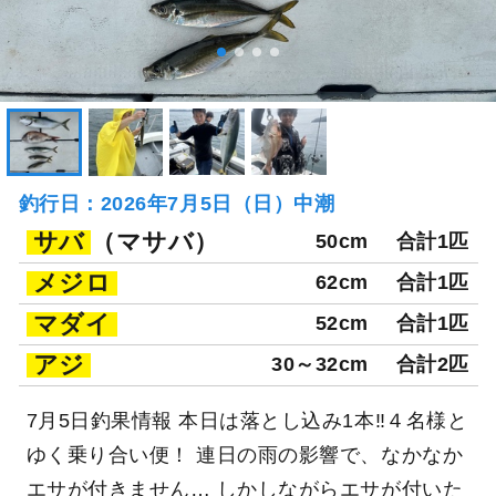
釣行日：2026年7月5日（日）中潮
サバ
（マサバ）
50cm
合計1匹
メジロ
62cm
合計1匹
マダイ
52cm
合計1匹
アジ
30～32cm
合計2匹
7月5日釣果情報 本日は落とし込み1本‼️４名様と
ゆく乗り合い便！ 連日の雨の影響で、なかなか
エサが付きません… しかしながらエサが付いた