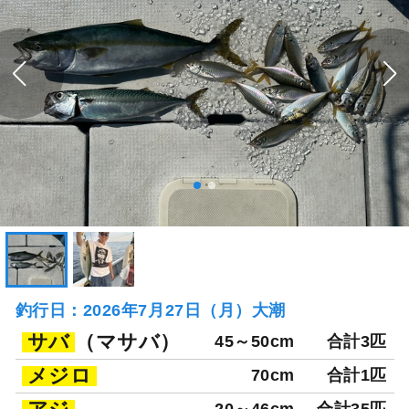
釣行日：2026年7月27日（月）大潮
サバ
（マサバ）
45～50cm
合計3匹
メジロ
70cm
合計1匹
20～46cm
合計35匹