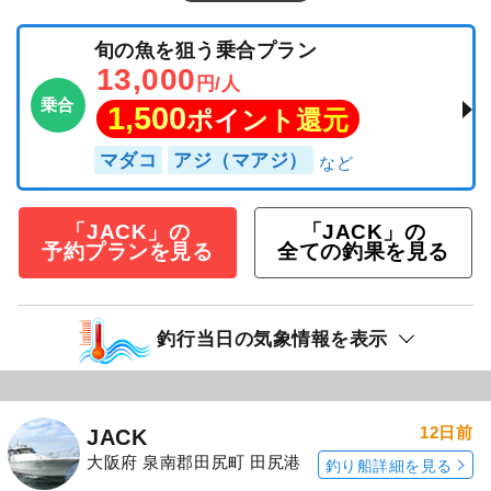
旬の魚を狙う乗合プラン
13,000
円/人
乗合
1,500
ポイント還元
マダコ
アジ（マアジ）
「JACK」の
「JACK」の
予約プランを見る
全ての釣果を見る
釣行当日の気象情報を表示
12日前
JACK
大阪府 泉南郡田尻町 田尻港
釣り船詳細を見る