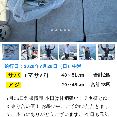
釣行日：2026年7月26日（日）中潮
サバ
（マサバ）
48～51cm
合計2匹
アジ
20～48cm
合計28匹
7月26日釣果情報 本日は甘鯛狙い！７名様とゆ
く乗り合い便！ お暑い中、ご予約いただきまし
て、本当にありがとうございます。 今日も元気