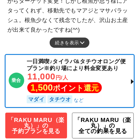
からターゲット変更！しかし根魚が思う様にア
タってくれず、移動先でもマアジとマサバラッ
シュ。根魚少なくて残念でしたが、沢山お土産
が出来て良かったですね(^^)
続きを表示
一日満喫♪タイラバ&タチウオロング便
プラン※釣り場により料金変更あり
11,000
円/人
乗合
1,500
ポイント還元
マダイ
タチウオ
「RAKU MARU（楽
「RAKU MARU（楽
丸）」の
丸）」の
予約プランを見る
全ての釣果を見る