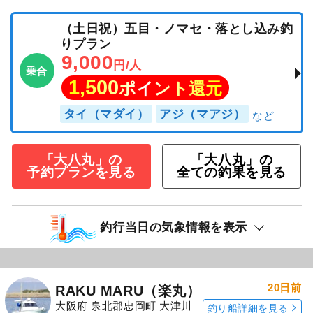
（土日祝）五目・ノマセ・落とし込み釣
りプラン
9,000
円/人
乗合
1,500
ポイント還元
タイ（マダイ）
アジ（マアジ）
「大八丸」の
「大八丸」の
予約プランを見る
全ての釣果を見る
釣行当日の気象情報を表示
20日前
RAKU MARU（楽丸）
大阪府 泉北郡忠岡町 大津川
釣り船詳細を見る