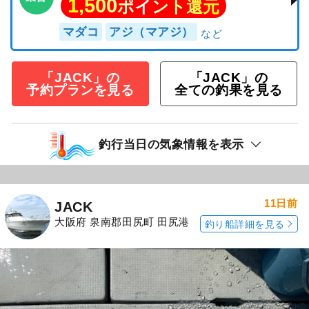
1,500
ポイント還元
マダコ
アジ（マアジ）
「JACK」の
「JACK」の
予約プランを見る
全ての釣果を見る
釣行当日の気象情報を表示
11日前
JACK
大阪府 泉南郡田尻町 田尻港
釣り船詳細を見る