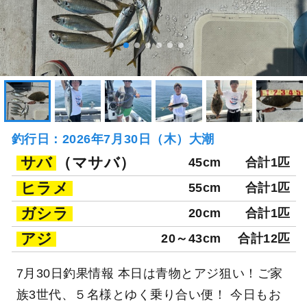
釣行日：2026年7月30日（木）大潮
サバ
（マサバ）
45cm
合計1匹
ヒラメ
55cm
合計1匹
ガシラ
20cm
合計1匹
アジ
20～43cm
合計12匹
7月30日釣果情報 本日は青物とアジ狙い！ご家
族3世代、５名様とゆく乗り合い便！ 今日もお