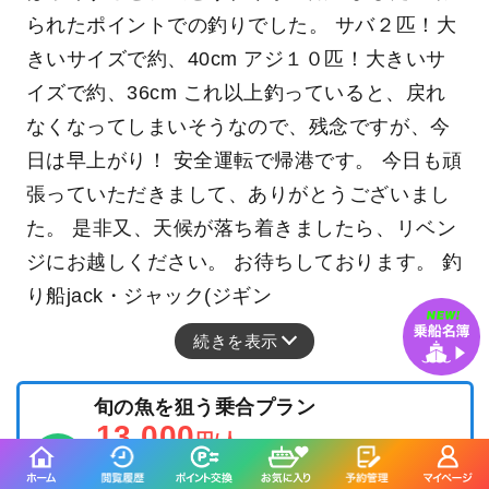
られたポイントでの釣りでした。 サバ２匹！大
きいサイズで約、40cm アジ１０匹！大きいサ
イズで約、36cm これ以上釣っていると、戻れ
なくなってしまいそうなので、残念ですが、今
日は早上がり！ 安全運転で帰港です。 今日も頑
張っていただきまして、ありがとうございまし
た。 是非又、天候が落ち着きましたら、リベン
ジにお越しください。 お待ちしております。 釣
り船jack・ジャック(ジギン
続きを表示
旬の魚を狙う乗合プラン
13,000
円/人
乗合
1,500
ポイント還元