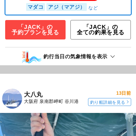
マダコ
アジ（マアジ）
「JACK」の
「JACK」の
予約プランを見る
全ての釣果を見る
釣行当日の気象情報を表示
13日前
大八丸
大阪府 泉南郡岬町 谷川港
釣り船詳細を見る