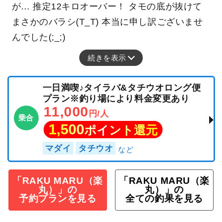
が… 推定12キロオーバー！ タモの底が抜けて
まさかのバラシ(T_T) 本当に申し訳ございませ
んでした(;_;)
続きを表示
一日満喫♪タイラバ&タチウオロング便
プラン※釣り場により料金変更あり
11,000
円/人
乗合
1,500
ポイント還元
マダイ
タチウオ
「RAKU MARU（楽
「RAKU MARU（楽
丸）」の
丸）」の
予約プランを見る
全ての釣果を見る