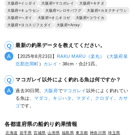
大阪府×イシダイ
大阪府×マコガレイ
大阪府×キチヌ
大阪府×キュウセン
大阪府×シロサバフグ
大阪府×カタクチイワシ
大阪府×ヘダイ
大阪府×オニオコゼ
大阪府×コウイカ
大阪府×ヨコスジフエダイ
大阪府×Array
最新の釣果データを教えてください。
【2025年8月23日】
RAKU MARU（楽丸）
（
大阪府
泉
北郡忠岡町
）
カレイ
・38cm・合計1匹。
マコガレイ以外によく釣れる魚は何ですか？
過去30日間、
大阪府
で
マコガレイ
以外によく釣れてい
る魚は、
マダコ
、
キジハタ
、
マダイ
、
クロダイ
、
カサ
ゴ
です。
各都道府県の船釣り釣果情報
北海道
岩手県
宮城県
山形県
福島県
東京都
神奈川県
埼玉県