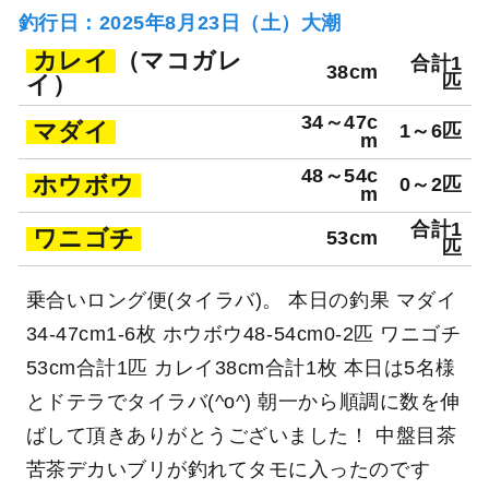
釣行日：2025年8月23日（土）大潮
カレイ
（マコガレ
合計1
38cm
イ）
匹
34～47c
マダイ
1～6匹
m
48～54c
ホウボウ
0～2匹
m
合計1
ワニゴチ
53cm
匹
乗合いロング便(タイラバ)。 本日の釣果 マダイ
34-47cm1-6枚 ホウボウ48-54cm0-2匹 ワニゴチ
53cm合計1匹 カレイ38cm合計1枚 本日は5名様
とドテラでタイラバ(^o^) 朝一から順調に数を伸
ばして頂きありがとうございました！ 中盤目茶
苦茶デカいブリが釣れてタモに入ったのです