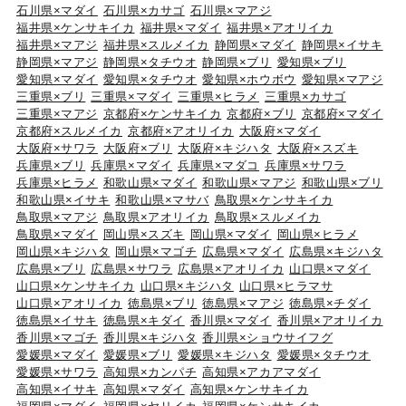
石川県×マダイ
石川県×カサゴ
石川県×マアジ
福井県×ケンサキイカ
福井県×マダイ
福井県×アオリイカ
福井県×マアジ
福井県×スルメイカ
静岡県×マダイ
静岡県×イサキ
静岡県×マアジ
静岡県×タチウオ
静岡県×ブリ
愛知県×ブリ
愛知県×マダイ
愛知県×タチウオ
愛知県×ホウボウ
愛知県×マアジ
三重県×ブリ
三重県×マダイ
三重県×ヒラメ
三重県×カサゴ
三重県×マアジ
京都府×ケンサキイカ
京都府×ブリ
京都府×マダイ
京都府×スルメイカ
京都府×アオリイカ
大阪府×マダイ
大阪府×サワラ
大阪府×ブリ
大阪府×キジハタ
大阪府×スズキ
兵庫県×ブリ
兵庫県×マダイ
兵庫県×マダコ
兵庫県×サワラ
兵庫県×ヒラメ
和歌山県×マダイ
和歌山県×マアジ
和歌山県×ブリ
和歌山県×イサキ
和歌山県×マサバ
鳥取県×ケンサキイカ
鳥取県×マアジ
鳥取県×アオリイカ
鳥取県×スルメイカ
鳥取県×マダイ
岡山県×スズキ
岡山県×マダイ
岡山県×ヒラメ
岡山県×キジハタ
岡山県×マゴチ
広島県×マダイ
広島県×キジハタ
広島県×ブリ
広島県×サワラ
広島県×アオリイカ
山口県×マダイ
山口県×ケンサキイカ
山口県×キジハタ
山口県×ヒラマサ
山口県×アオリイカ
徳島県×ブリ
徳島県×マアジ
徳島県×チダイ
徳島県×イサキ
徳島県×キダイ
香川県×マダイ
香川県×アオリイカ
香川県×マゴチ
香川県×キジハタ
香川県×ショウサイフグ
愛媛県×マダイ
愛媛県×ブリ
愛媛県×キジハタ
愛媛県×タチウオ
愛媛県×サワラ
高知県×カンパチ
高知県×アカアマダイ
高知県×イサキ
高知県×マダイ
高知県×ケンサキイカ