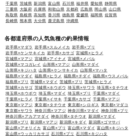
千葉県
茨城県
新潟県
富山県
石川県
福井県
愛知県
静岡県
三重県
大阪府
兵庫県
和歌山県
京都府
広島県
岡山県
山口県
鳥取県
島根県
高知県
香川県
徳島県
愛媛県
福岡県
佐賀県
長崎県
熊本県
大分県
鹿児島県
沖縄県
各都道府県の人気魚種の釣果情報
岩手県×マダラ
岩手県×スルメイカ
岩手県×ブリ
岩手県×ケンサキイカ
岩手県×カサゴ
宮城県×ヒラメ
宮城県×マアジ
宮城県×アイナメ
宮城県×メバル
宮城県×マコガレイ
山形県×マアジ
山形県×マダイ
山形県×キジハタ
山形県×ケンサキイカ
山形県×マハタ
福島県×マダイ
福島県×ヒラメ
福島県×チダイ
福島県×ウスメバル
福島県×ブリ
茨城県×マダイ
茨城県×ブリ
茨城県×ヒラメ
茨城県×カサゴ
茨城県×ホウボウ
埼玉県×サワラ
埼玉県×タチウオ
埼玉県×ホウボウ
埼玉県×マダイ
埼玉県×ブリ
千葉県×マダイ
千葉県×ヒラメ
千葉県×イサキ
千葉県×カサゴ
千葉県×マアジ
東京都×マアジ
東京都×タチウオ
東京都×シロギス
東京都×マダコ
東京都×サワラ
神奈川県×マアジ
神奈川県×マダイ
神奈川県×ブリ
神奈川県×アカアマダイ
神奈川県×タチウオ
新潟県×マダイ
新潟県×ブリ
新潟県×マアジ
新潟県×キダイ
新潟県×ゴマサバ
富山県×アオリイカ
富山県×ブリ
富山県×マダイ
富山県×キジハタ
富山県×ウッカリカサゴ
石川県×ブリ
石川県×キジハタ