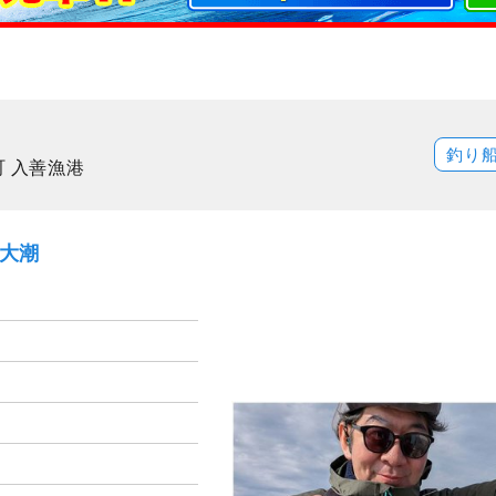
釣り
町 入善漁港
）大潮