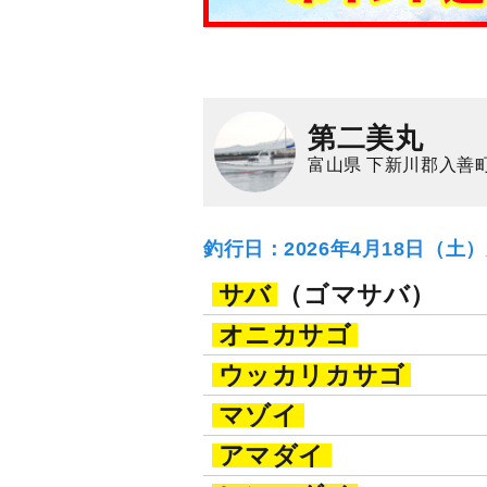
第二美丸
富山県 下新川郡入善
釣行日：2026年4月18日（土
サバ
（ゴマサバ）
オニカサゴ
ウッカリカサゴ
マゾイ
アマダイ