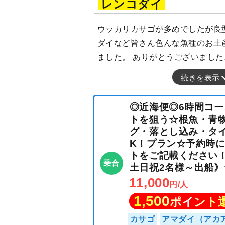
レンコダイ
ウッカリカサゴが多めでしたが良
ダイなど皆さん色んな魚種のお土
ました。 ありがとうございました
続きを表示
◎近海便◎6時間
トを狙う☆根魚
グ・落とし込み
K！プラン☆予約
トをご記載くださ
乗合
土日祝2名様～出