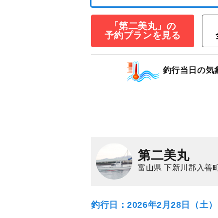
11,000
円/人
「第二美丸」の
1,500
ポイン
予約プランを見る
カサゴ
アマダイ（
釣行当日の気
第二美丸
富山県 下新川郡入善
釣行日：2026年2月28日（土