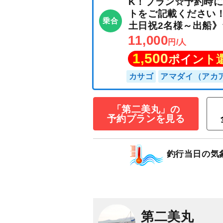
◎近海便◎6時間
トを狙う☆根魚
グ・落とし込み
K！プラン☆予約
「第二美丸」の
トをご記載くださ
予約プランを見る
乗合
土日祝2名様～出
11,000
円/人
釣行当日の気
1,500
ポイン
カサゴ
アマダイ（
第二美丸