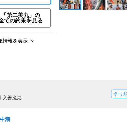
「第二美丸」の
ト還元
全ての釣果を見る
アカアマダイ）
象情報を表示
釣り
町 入善漁港
）中潮