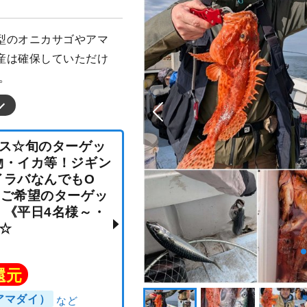
型のオニカサゴやアマ
産は確保していただけ
。
コース☆旬のターゲッ
・青物・イカ等！ジギン
・タイラバなんでもO
時にご希望のターゲッ
い！《平日4名様～・
船》☆