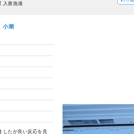
町 入善漁港
日）小潮
ましたが良い反応を見