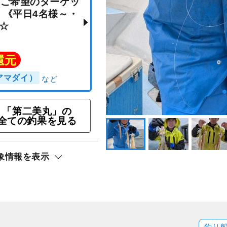
コース☆旬のターゲッ
・青物・イカ等！ジギン
・タイラバなんでもO
時にご希望のターゲッ
「第二美丸」の
い！《平日4名様～・
全ての釣果を見る
船》☆
象情報を表示
ト還元
アカアマダイ）
釣り