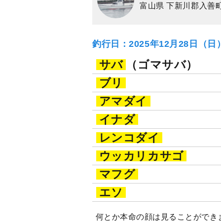
富山県 下新川郡入善
釣行日：2025年12月28日（
サバ
（ゴマサバ）
ブリ
アマダイ
イナダ
レンコダイ
ウッカリカサゴ
マフグ
エソ
何とか本命の顔は見ることができ