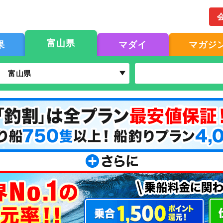
富山県
果
マダイ
マガジ
富山県