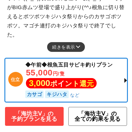
がBIG赤ムツ登場で盛り上がり(^^♪根魚に切り替
えるとポツポツキジハタ祭りからのカサゴポツ
ポツ。マゴチ連打のキジハタ祭りで終了でし
た。
続きを表示
◆午前◆根魚五目サビキ釣りプラン
55,000
円/隻
仕立
3,000
ポイント還元
カサゴ
キジハタ
「海坊主Ⅴ」の
「海坊主Ⅴ」の
予約プランを見る
全ての釣果を見る