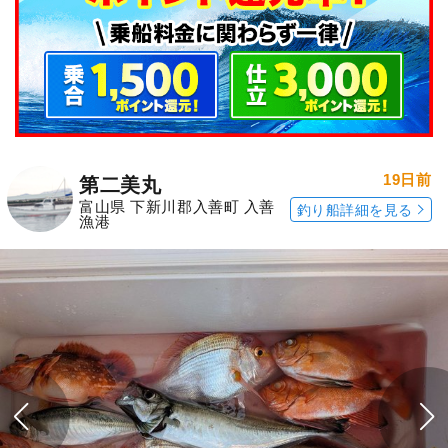
19日前
第二美丸
富山県 下新川郡入善町 入善
釣り船詳細を見る
漁港