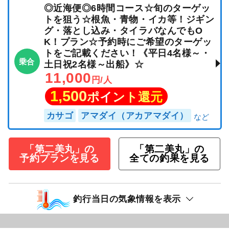
◎近海便◎6時間コース☆旬のターゲッ
トを狙う☆根魚・青物・イカ等！ジギン
グ・落とし込み・タイラバなんでもO
K！プラン☆予約時にご希望のターゲッ
トをご記載ください！《平日4名様～・
乗合
土日祝2名様～出船》☆
11,000
円/人
1,500
ポイント還元
カサゴ
アマダイ（アカアマダイ）
「第二美丸」の
「第二美丸」の
予約プランを見る
全ての釣果を見る
釣行当日の気象情報を表示