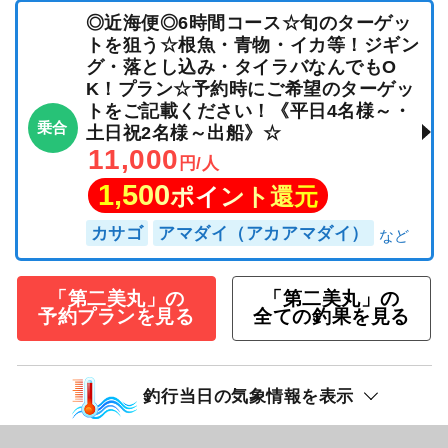
◎近海便◎6時間コース☆旬のターゲッ
トを狙う☆根魚・青物・イカ等！ジギン
グ・落とし込み・タイラバなんでもO
K！プラン☆予約時にご希望のターゲッ
トをご記載ください！《平日4名様～・
乗合
土日祝2名様～出船》☆
11,000
円/人
1,500
ポイント還元
カサゴ
アマダイ（アカアマダイ）
「第二美丸」の
「第二美丸」の
予約プランを見る
全ての釣果を見る
釣行当日の気象情報を表示