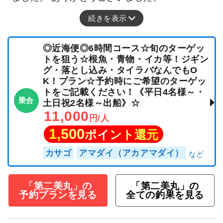
続きを表示
◎近海便◎6時間コース☆旬のターゲッ
トを狙う☆根魚・青物・イカ等！ジギン
グ・落とし込み・タイラバなんでもO
K！プラン☆予約時にご希望のターゲッ
トをご記載ください！《平日4名様～・
乗合
土日祝2名様～出船》☆
11,000
円/人
1,500
ポイント還元
カサゴ
アマダイ（アカアマダイ）
「第二美丸」の
「第二美丸」の
予約プランを見る
全ての釣果を見る