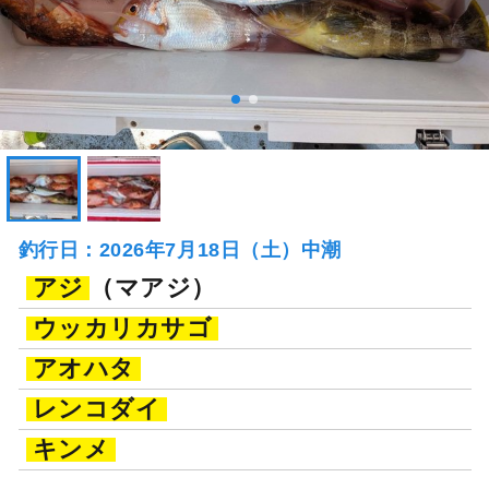
釣行日：2026年7月18日（土）中潮
アジ
（マアジ）
ウッカリカサゴ
アオハタ
レンコダイ
キンメ