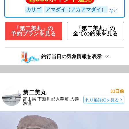
カサゴ
アマダイ（アカアマダイ）
「第二美丸」の
「第二美丸」の
予約プランを見る
全ての釣果を見る
釣行当日の気象情報を表示
33日前
第二美丸
富山県 下新川郡入善町 入善
釣り船詳細を見る
漁港