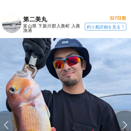
327日前
第二美丸
富山県 下新川郡入善町 入善
釣り船詳細を見る
漁港