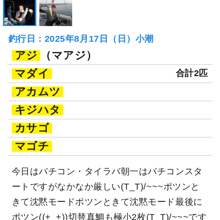
釣行日：2025年8月17日（日）小潮
アジ
（マアジ）
マダイ
合計2匹
アカムツ
キジハタ
カサゴ
マゴチ
今日はバチコン・タイラバ朝一はバチコンスタ
ートですがなかなか厳しい(T_T)/~~~ポツンと
きて沈黙モードポツンときて沈黙モード最後に
ポツン((+_+))切替真鯛も極小2枚(T_T)/~~~です