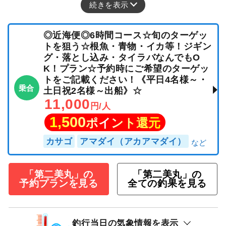
続きを表示
◎近海便◎6時間コース☆旬のターゲッ
トを狙う☆根魚・青物・イカ等！ジギン
グ・落とし込み・タイラバなんでもO
K！プラン☆予約時にご希望のターゲッ
トをご記載ください！《平日4名様～・
乗合
土日祝2名様～出船》☆
11,000
円/人
1,500
ポイント還元
カサゴ
アマダイ（アカアマダイ）
「第二美丸」の
「第二美丸」の
予約プランを見る
全ての釣果を見る
釣行当日の気象情報を表示