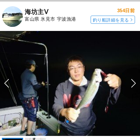
354日前
海坊主Ⅴ
富山県 氷見市 宇波漁港
釣り船詳細を見る