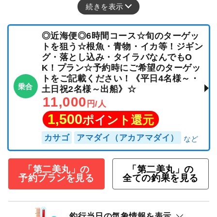
続きを表示
◎近海便◎6時間コース☆旬のターゲッ
トを狙う☆根魚・青物・イカ等！ジギン
グ・落とし込み・タイラバなんでもO
K！プラン☆予約時にご希望のターゲッ
トをご記載ください！《平日4名様～・
乗合
土日祝2名様～出船》☆
11,000
円/人
1,500
ポイント還元
カサゴ
アマダイ（アカアマダイ）
「第二美丸」の
「第二美丸」の
予約プランを見る
全ての釣果を見る
釣行当日の気象情報を表示