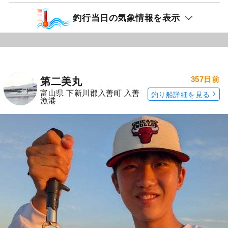
釣行当日の気象情報を表示
357日前
第二美丸
富山県 下新川郡入善町 入善
釣り船詳細を見る
漁港