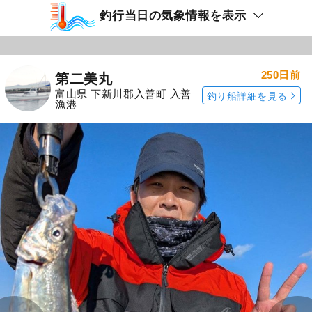
釣行当日の気象情報を表示
250日前
第二美丸
富山県 下新川郡入善町 入善
釣り船詳細を見る
漁港