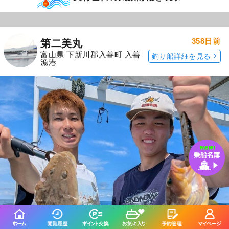
358日前
第二美丸
富山県 下新川郡入善町 入善
釣り船詳細を見る
漁港