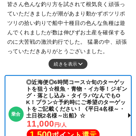
皆さん色んな釣り方を試されて根気良く頑張っ
ていただきましたが潮があまり動かずポツリポ
ツリの拾い釣りで船中十種目の色んな魚種は遊
んでくれましたが数は伸びずお土産を確保する
のに大苦戦の激渋釣行でした。 猛暑の中、頑張
っていただきありがとうございました。
続きを表示
◎近海便◎6時間コース☆旬のターゲッ
トを狙う☆根魚・青物・イカ等！ジギン
グ・落とし込み・タイラバなんでもO
K！プラン☆予約時にご希望のターゲッ
トをご記載ください！《平日4名様～・
乗合
土日祝2名様～出船》☆
11,000
円/人
1,500
ポイント還元